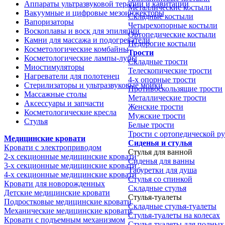
Аппараты ультразвуковой терапии и кавитации
Металлические костыли
Вакуумные и цифровые мезоинжекторы
Складные костыли
Вапоризаторы
Четырехопорные костыли
Воскоплавы и воск для эпиляции
Ортопедические костыли
Камни для массажа и подогреватели
Недорогие костыли
Косметологические комбайны
Трости
Косметологические лампы-лупы
Складные трости
Миостимуляторы
Телескопические трости
Нагреватели для полотенец
4-х опорные трости
Стерилизаторы и ультразвуковые мойки
Противоскользящие трости
Массажные столы
Металлические трости
Аксессуары и запчасти
Женские трости
Косметологические кресла
Мужские трости
Стулья
Белые трости
Трости с ортопедической р
Медицинские кровати
Сиденья и стулья
Кровати с электроприводом
Стулья для ванной
2-х секционные медицинские кровати
Сиденья для ванны
3-х секционные медицинские кровати
Табуретки для душа
4-х секционные медицинские кровати
Стулья со спинкой
Кровати для новорожденных
Складные стулья
Детские медицинские кровати
Стулья-туалеты
Подростковые медицинские кровати
Складные стулья-туалеты
Механические медицинские кровати
Стулья-туалеты на колесах
Кровати с подъемным механизмом
Стулья-туалеты для полных