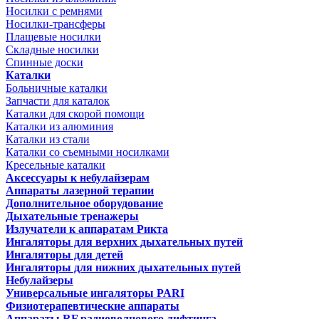
Носилки с ремнями
Носилки-трансферы
Плащевые носилки
Складные носилки
Спинные доски
Каталки
Больничные каталки
Запчасти для каталок
Каталки для скорой помощи
Каталки из алюминия
Каталки из стали
Каталки со съемными носилками
Кресельные каталки
Аксессуары к небулайзерам
Аппараты лазерной терапии
Дополнительное оборудование
Дыхательные тренажеры
Излучатели к аппаратам Рикта
Ингаляторы для верхних дыхательных путей
Ингаляторы для детей
Ингаляторы для нижних дыхательных путей
Небулайзеры
Универсальные ингаляторы PARI
Физиотерапевтические аппараты
Аппараты RF радиоволнового лифтинга