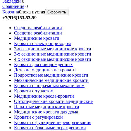
Закладки
0
Сравнение
0
Корзина
0
пока пустая
Оформить
+7(916)153-53-59
Средства реабилитации
Средства реабилитации
Медицинские кровати
Кровати с электроприводом
2-х секционные медицинские кровати
3-х секционные медицинские кровати
4-х секционные медицинские кровати
Кровати для новорожденных
Детские медицинские кровати
Подростковые медицинские кровати
Механические медицинские кровати
Кровати с подъемным механизмом
Кровати с туалетом
Медицинские крeсла-кровати
Ортопедические кровати медицинские
Палатные медицинские кровати
Медицинские кровати для дома
Кровати с регулировкой
Кровати с функцией переворачивания
Кровати с боковыми ограждениями