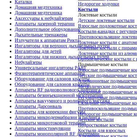
Каталки
Недорогие ходунки
Домашняя медтехника
Костыли
Домашняя медтехника
Локтевые костыли
Аксессуары к небулайзерам
Детские локтевые костыли
Аппараты лазерной терапии
Взрослые подлокотные кос
Дополнительное оборудование
Костыли-канадки с регули
Дыхательные тренажеры
Противоскользящие локтев
Излучатели к аппаратам Рикта
Локтевые костыли с анатом
Ингаляторы для верхних дыхательных путей
Локтевые костыли с пирам
Ингаляторы для детей
Локтевые костыли из алюм
Ингаляторы для нижних дыхательных путей
Ортопедические костыли с
Небулайзеры
Подмышечные костыли
Универсальные ингаляторы PARI
Взрослые подмышечные ко
Физиотерапевтические аппараты
Детские подмышечные кос
Оборудование для салонов красоты
Алюминиевые подмышечны
Оборудование для салонов красоты
Металлические подмышечн
Аппараты RF радиоволнового лифтинга
Усиленные подмышечные к
Аппараты безинъекционной мезотерапии
Регулируемые подмышечны
Аппараты вакуумного и роликового массажа
Складные подмышечные ко
Аппараты Дарсонваль
Противоскользящие подмы
Аппараты для коррекции фигуры
Недорогие подмышечные к
Аппараты микродермабразии и пилинга
Детские костыли
Аппараты микротоковой терапии
Подростковые костыли
Аппараты миостимуляции
Костыли для взрослых
Аппараты монополярной RF диатермии
Алюминиевые костыли