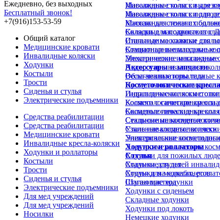
Ежедневно, без выходных
Инвалидные коляски для в
Массажные столы с вырезом
Бесплатный звонок!
Инвалидные коляски для д
Массажные столы с подгол
+7(916)153-53-59
Коляски для лежачих больн
Массажные столы с подлок
Коляски для подростков с 
Складные массажные стол
Общий каталог
Инвалидные коляски для п
Стальные массажные столы
Медицинские кровати
Комнатные инвалидные кол
Стационарные массажные 
Инвалидные коляски
Механические инвалидные 
Электрические массажные 
Ходунки
Недорогие инвалидные кол
Аксессуары и запчасти
Костыли
Облегченные инвалидные к
Весы-анализаторы тела
Трости
Прогулочные инвалидные к
Косметологические кресл
Сиденья и стулья
Инвалидные коляски с отк
Гидравлические косметолог
Электрические подъемники
Коляски с санитарным осн
Косметологические кресла д
Складные инвалидные коля
Косметологические кресла 
Средства реабилитации
Стальные инвалидные коля
Секционные косметологиче
Средства реабилитации
Узкие инвалидные коляски
Стальные косметологически
Медицинские кровати
Универсальные инвалидные
Электрические косметологи
Инвалидные кресла-коляски
Ходунки и роллаторы
Электро-механические косм
Ходунки и роллаторы
Ходунки для пожилых люд
Стулья
Костыли
Ходунки для детей инвалид
Стальные стулья
Трости
Ходунки на колесах, ролла
Стулья для медкабинетов
Сиденья и стулья
Шагающие ходунки
Стулья мастера
Электрические подъемники
Ходунки с сиденьем
Для мед учреждений
Складные ходунки
Для мед учреждений
Ходунки под локоть
Носилки
Немецкие ходунки