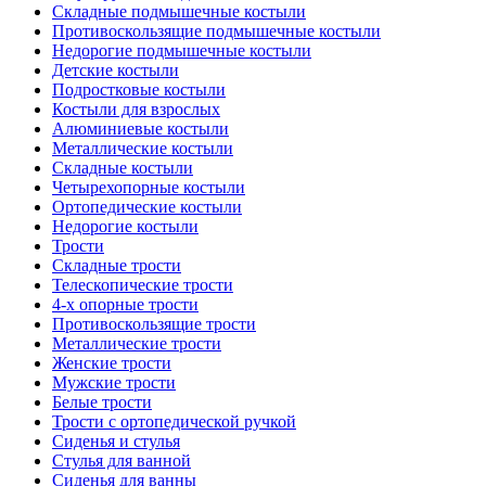
Складные подмышечные костыли
Противоскользящие подмышечные костыли
Недорогие подмышечные костыли
Детские костыли
Подростковые костыли
Костыли для взрослых
Алюминиевые костыли
Металлические костыли
Складные костыли
Четырехопорные костыли
Ортопедические костыли
Недорогие костыли
Трости
Складные трости
Телескопические трости
4-х опорные трости
Противоскользящие трости
Металлические трости
Женские трости
Мужские трости
Белые трости
Трости с ортопедической ручкой
Сиденья и стулья
Стулья для ванной
Сиденья для ванны