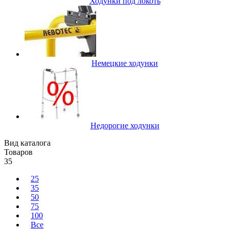
Ходунки под локоть
Немецкие ходунки
Недорогие ходунки
Вид каталога
Товаров
35
25
35
50
75
100
Все