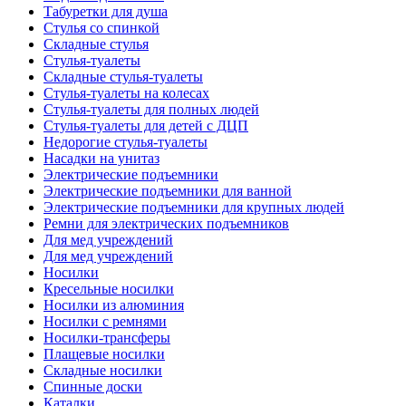
Табуретки для душа
Стулья со спинкой
Складные стулья
Стулья-туалеты
Складные стулья-туалеты
Стулья-туалеты на колесах
Стулья-туалеты для полных людей
Стулья-туалеты для детей с ДЦП
Недорогие стулья-туалеты
Насадки на унитаз
Электрические подъемники
Электрические подъемники для ванной
Электрические подъемники для крупных людей
Ремни для электрических подъемников
Для мед учреждений
Для мед учреждений
Носилки
Кресельные носилки
Носилки из алюминия
Носилки с ремнями
Носилки-трансферы
Плащевые носилки
Складные носилки
Спинные доски
Каталки