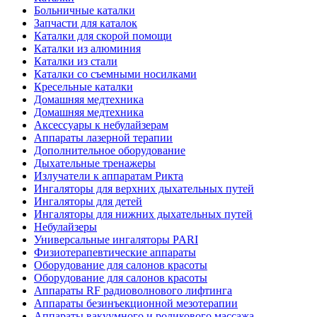
Больничные каталки
Запчасти для каталок
Каталки для скорой помощи
Каталки из алюминия
Каталки из стали
Каталки со съемными носилками
Кресельные каталки
Домашняя медтехника
Домашняя медтехника
Аксессуары к небулайзерам
Аппараты лазерной терапии
Дополнительное оборудование
Дыхательные тренажеры
Излучатели к аппаратам Рикта
Ингаляторы для верхних дыхательных путей
Ингаляторы для детей
Ингаляторы для нижних дыхательных путей
Небулайзеры
Универсальные ингаляторы PARI
Физиотерапевтические аппараты
Оборудование для салонов красоты
Оборудование для салонов красоты
Аппараты RF радиоволнового лифтинга
Аппараты безинъекционной мезотерапии
Аппараты вакуумного и роликового массажа