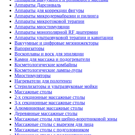
Аппараты Дарсонваль
Аппараты для коррекции фигуры
Аппараты микродермабразии и пилинга
Аппараты микротоковой терапии
Аппараты миостимуляции
Аппараты монополярной RF диатермии
Аппараты ультразвуковой терапии и кавитации
Вакуумные и цифровые мезоинжекторы
Вапоризаторы
Воскоплавы и воск для эпиляции
Камни для массажа и подогреватели
Косметологические комбайны
Косметологические лампы-лупы
Миостимуляторы
Нагреватели для полотенец
Стерилизаторы и ультразвуковые мойки
Массажные столы
2-х секционные массажные столы
3-х секционные массажные столы
Алюминиевые массажные столы
Деревянные массажные столы
Массажные столы для шейно-воротниковой зоны
Массажные столы с вырезом для лица
Массажные столы с подголовником