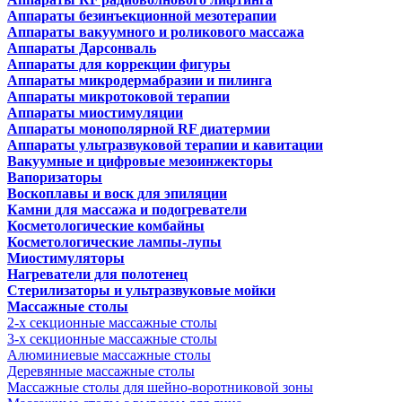
Аппараты безинъекционной мезотерапии
Аппараты вакуумного и роликового массажа
Аппараты Дарсонваль
Аппараты для коррекции фигуры
Аппараты микродермабразии и пилинга
Аппараты микротоковой терапии
Аппараты миостимуляции
Аппараты монополярной RF диатермии
Аппараты ультразвуковой терапии и кавитации
Вакуумные и цифровые мезоинжекторы
Вапоризаторы
Воскоплавы и воск для эпиляции
Камни для массажа и подогреватели
Косметологические комбайны
Косметологические лампы-лупы
Миостимуляторы
Нагреватели для полотенец
Стерилизаторы и ультразвуковые мойки
Массажные столы
2-х секционные массажные столы
3-х секционные массажные столы
Алюминиевые массажные столы
Деревянные массажные столы
Массажные столы для шейно-воротниковой зоны