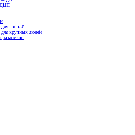
с ДЦП
ки
 для ванной
 для крупных людей
подъемников