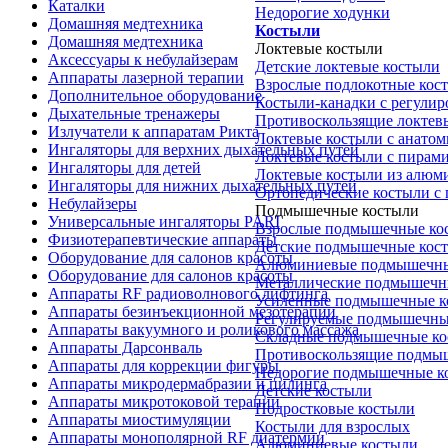
Каталки
Недорогие ходунки
Домашняя медтехника
Костыли
Домашняя медтехника
Локтевые костыли
Аксессуары к небулайзерам
Детские локтевые костыли
Аппараты лазерной терапии
Взрослые подлокотные кос
Дополнительное оборудование
Костыли-канадки с регули
Дыхательные тренажеры
Противоскользящие локтев
Излучатели к аппаратам Рикта
Локтевые костыли с анатом
Ингаляторы для верхних дыхательных путей
Локтевые костыли с пирам
Ингаляторы для детей
Локтевые костыли из алюм
Ингаляторы для нижних дыхательных путей
Ортопедические костыли с
Небулайзеры
Подмышечные костыли
Универсальные ингаляторы PARI
Взрослые подмышечные ко
Физиотерапевтические аппараты
Детские подмышечные кос
Оборудование для салонов красоты
Алюминиевые подмышечны
Оборудование для салонов красоты
Металлические подмышечн
Аппараты RF радиоволнового лифтинга
Усиленные подмышечные к
Аппараты безинъекционной мезотерапии
Регулируемые подмышечны
Аппараты вакуумного и роликового массажа
Складные подмышечные ко
Аппараты Дарсонваль
Противоскользящие подмы
Аппараты для коррекции фигуры
Недорогие подмышечные к
Аппараты микродермабразии и пилинга
Детские костыли
Аппараты микротоковой терапии
Подростковые костыли
Аппараты миостимуляции
Костыли для взрослых
Аппараты монополярной RF диатермии
Алюминиевые костыли