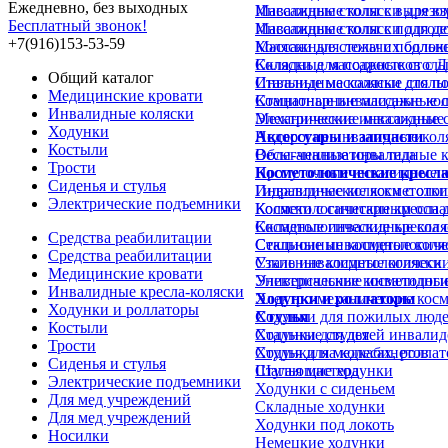
Ежедневно, без выходных
Инвалидные коляски для в
Массажные столы с вырезом
Бесплатный звонок!
Инвалидные коляски для д
Массажные столы с подгол
+7(916)153-53-59
Коляски для лежачих больн
Массажные столы с подлок
Коляски для подростков с 
Складные массажные стол
Общий каталог
Инвалидные коляски для п
Стальные массажные столы
Медицинские кровати
Комнатные инвалидные кол
Стационарные массажные 
Инвалидные коляски
Механические инвалидные 
Электрические массажные 
Ходунки
Недорогие инвалидные кол
Аксессуары и запчасти
Костыли
Облегченные инвалидные к
Весы-анализаторы тела
Трости
Прогулочные инвалидные к
Косметологические кресл
Сиденья и стулья
Инвалидные коляски с отк
Гидравлические косметолог
Электрические подъемники
Коляски с санитарным осн
Косметологические кресла д
Складные инвалидные коля
Косметологические кресла 
Средства реабилитации
Стальные инвалидные коля
Секционные косметологиче
Средства реабилитации
Узкие инвалидные коляски
Стальные косметологически
Медицинские кровати
Универсальные инвалидные
Электрические косметологи
Инвалидные кресла-коляски
Ходунки и роллаторы
Электро-механические косм
Ходунки и роллаторы
Ходунки для пожилых люд
Стулья
Костыли
Ходунки для детей инвалид
Стальные стулья
Трости
Ходунки на колесах, ролла
Стулья для медкабинетов
Сиденья и стулья
Шагающие ходунки
Стулья мастера
Электрические подъемники
Ходунки с сиденьем
Для мед учреждений
Складные ходунки
Для мед учреждений
Ходунки под локоть
Носилки
Немецкие ходунки