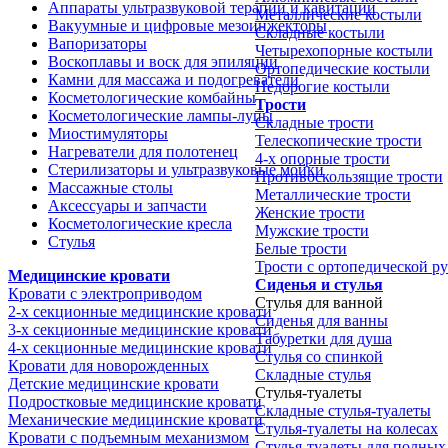
Аппараты ультразвуковой терапии и кавитации
Металлические костыли
Вакуумные и цифровые мезоинжекторы
Складные костыли
Вапоризаторы
Четырехопорные костыли
Воскоплавы и воск для эпиляции
Ортопедические костыли
Камни для массажа и подогреватели
Недорогие костыли
Косметологические комбайны
Трости
Косметологические лампы-лупы
Складные трости
Миостимуляторы
Телескопические трости
Нагреватели для полотенец
4-х опорные трости
Стерилизаторы и ультразвуковые мойки
Противоскользящие трости
Массажные столы
Металлические трости
Аксессуары и запчасти
Женские трости
Косметологические кресла
Мужские трости
Стулья
Белые трости
Трости с ортопедической р
Медицинские кровати
Сиденья и стулья
Кровати с электроприводом
Стулья для ванной
2-х секционные медицинские кровати
Сиденья для ванны
3-х секционные медицинские кровати
Табуретки для душа
4-х секционные медицинские кровати
Стулья со спинкой
Кровати для новорожденных
Складные стулья
Детские медицинские кровати
Стулья-туалеты
Подростковые медицинские кровати
Складные стулья-туалеты
Механические медицинские кровати
Стулья-туалеты на колесах
Кровати с подъемным механизмом
Стулья-туалеты для полных