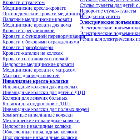
Кровати с туалетом
Стулья-туалеты для детей 
Медицинские крeсла-кровати
Недорогие стулья-туалеты
Ортопедические кровати медицинские
Насадки на унитаз
Палатные медицинские кровати
Электрические подъемни
Медицинские кровати для дома
Электрические подъемники
Кровати с регулировкой
Электрические подъемники
Кровати с функцией переворачивания
Ремни для электрических 
Кровати с боковыми ограждениями
Кровати-трансформеры
Кровати-каталки на колесах
Кровати со столиком и полкой
Недорогие медицинские кровати
Медицинские кровати с матрасом
Матрасы для мед кроватей
Инвалидные кресла-коляски
Инвалидные коляски для взрослых
Инвалидные коляски для детей с ДЦП
Коляски для лежачих больных
Коляски для подростков с ДЦП
Инвалидные коляски для полных людей
Комнатные инвалидные коляски
Механические инвалидные коляски
Недорогие инвалидные коляски
Облегченные инвалидные коляски
Прогулочные инвалидные коляски