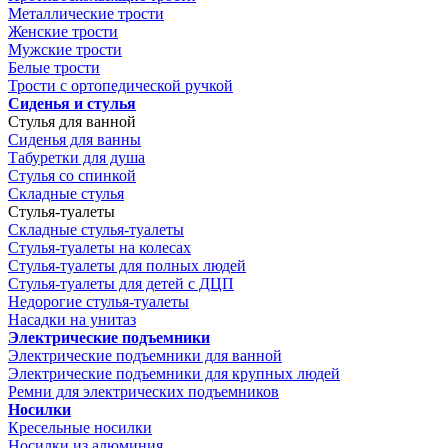
Металлические трости
Женские трости
Мужские трости
Белые трости
Трости с ортопедической ручкой
Сиденья и стулья
Стулья для ванной
Сиденья для ванны
Табуретки для душа
Стулья со спинкой
Складные стулья
Стулья-туалеты
Складные стулья-туалеты
Стулья-туалеты на колесах
Стулья-туалеты для полных людей
Стулья-туалеты для детей с ДЦП
Недорогие стулья-туалеты
Насадки на унитаз
Электрические подъемники
Электрические подъемники для ванной
Электрические подъемники для крупных людей
Ремни для электрических подъемников
Носилки
Кресельные носилки
Носилки из алюминия