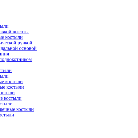
тыли
ровкой высоты
ые костыли
ической ручкой
идальной основой
иния
 подлокотником
стыли
тыли
е костыли
ые костыли
остыли
е костыли
стыли
шечные костыли
остыли