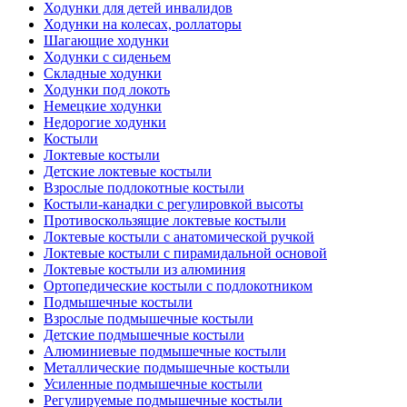
Ходунки для детей инвалидов
Ходунки на колесах, роллаторы
Шагающие ходунки
Ходунки с сиденьем
Складные ходунки
Ходунки под локоть
Немецкие ходунки
Недорогие ходунки
Костыли
Локтевые костыли
Детские локтевые костыли
Взрослые подлокотные костыли
Костыли-канадки с регулировкой высоты
Противоскользящие локтевые костыли
Локтевые костыли с анатомической ручкой
Локтевые костыли с пирамидальной основой
Локтевые костыли из алюминия
Ортопедические костыли с подлокотником
Подмышечные костыли
Взрослые подмышечные костыли
Детские подмышечные костыли
Алюминиевые подмышечные костыли
Металлические подмышечные костыли
Усиленные подмышечные костыли
Регулируемые подмышечные костыли