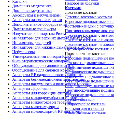
Каталки
Недорогие ходунки
Домашняя медтехника
Костыли
Домашняя медтехника
Локтевые костыли
Аксессуары к небулайзерам
Детские локтевые костыли
Аппараты лазерной терапии
Взрослые подлокотные кос
Дополнительное оборудование
Костыли-канадки с регули
Дыхательные тренажеры
Противоскользящие локтев
Излучатели к аппаратам Рикта
Локтевые костыли с анатом
Ингаляторы для верхних дыхательных путей
Локтевые костыли с пирам
Ингаляторы для детей
Локтевые костыли из алюм
Ингаляторы для нижних дыхательных путей
Ортопедические костыли с
Небулайзеры
Подмышечные костыли
Универсальные ингаляторы PARI
Взрослые подмышечные ко
Физиотерапевтические аппараты
Детские подмышечные кос
Оборудование для салонов красоты
Алюминиевые подмышечны
Оборудование для салонов красоты
Металлические подмышечн
Аппараты RF радиоволнового лифтинга
Усиленные подмышечные к
Аппараты безинъекционной мезотерапии
Регулируемые подмышечны
Аппараты вакуумного и роликового массажа
Складные подмышечные ко
Аппараты Дарсонваль
Противоскользящие подмы
Аппараты для коррекции фигуры
Недорогие подмышечные к
Аппараты микродермабразии и пилинга
Детские костыли
Аппараты микротоковой терапии
Подростковые костыли
Аппараты миостимуляции
Костыли для взрослых
Аппараты монополярной RF диатермии
Алюминиевые костыли