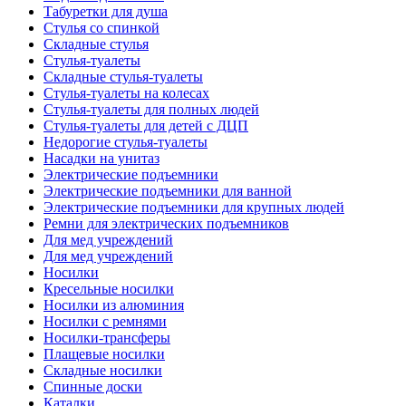
Табуретки для душа
Стулья со спинкой
Складные стулья
Стулья-туалеты
Складные стулья-туалеты
Стулья-туалеты на колесах
Стулья-туалеты для полных людей
Стулья-туалеты для детей с ДЦП
Недорогие стулья-туалеты
Насадки на унитаз
Электрические подъемники
Электрические подъемники для ванной
Электрические подъемники для крупных людей
Ремни для электрических подъемников
Для мед учреждений
Для мед учреждений
Носилки
Кресельные носилки
Носилки из алюминия
Носилки с ремнями
Носилки-трансферы
Плащевые носилки
Складные носилки
Спинные доски
Каталки