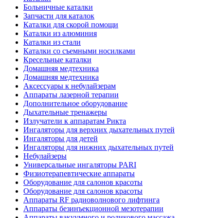
Больничные каталки
Запчасти для каталок
Каталки для скорой помощи
Каталки из алюминия
Каталки из стали
Каталки со съемными носилками
Кресельные каталки
Домашняя медтехника
Домашняя медтехника
Аксессуары к небулайзерам
Аппараты лазерной терапии
Дополнительное оборудование
Дыхательные тренажеры
Излучатели к аппаратам Рикта
Ингаляторы для верхних дыхательных путей
Ингаляторы для детей
Ингаляторы для нижних дыхательных путей
Небулайзеры
Универсальные ингаляторы PARI
Физиотерапевтические аппараты
Оборудование для салонов красоты
Оборудование для салонов красоты
Аппараты RF радиоволнового лифтинга
Аппараты безинъекционной мезотерапии
Аппараты вакуумного и роликового массажа