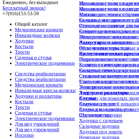
Ежедневно, без выходных
Инвалидные коляски для в
Массажные столы с вырезом
Бесплатный звонок!
Инвалидные коляски для д
Массажные столы с подгол
+7(916)153-53-59
Коляски для лежачих больн
Массажные столы с подлок
Коляски для подростков с 
Складные массажные стол
Общий каталог
Инвалидные коляски для п
Стальные массажные столы
Медицинские кровати
Комнатные инвалидные кол
Стационарные массажные 
Инвалидные коляски
Механические инвалидные 
Электрические массажные 
Ходунки
Недорогие инвалидные кол
Аксессуары и запчасти
Костыли
Облегченные инвалидные к
Весы-анализаторы тела
Трости
Прогулочные инвалидные к
Косметологические кресл
Сиденья и стулья
Инвалидные коляски с отк
Гидравлические косметолог
Электрические подъемники
Коляски с санитарным осн
Косметологические кресла д
Складные инвалидные коля
Косметологические кресла 
Средства реабилитации
Стальные инвалидные коля
Секционные косметологиче
Средства реабилитации
Узкие инвалидные коляски
Стальные косметологически
Медицинские кровати
Универсальные инвалидные
Электрические косметологи
Инвалидные кресла-коляски
Ходунки и роллаторы
Электро-механические косм
Ходунки и роллаторы
Ходунки для пожилых люд
Стулья
Костыли
Ходунки для детей инвалид
Стальные стулья
Трости
Ходунки на колесах, ролла
Стулья для медкабинетов
Сиденья и стулья
Шагающие ходунки
Стулья мастера
Электрические подъемники
Ходунки с сиденьем
Для мед учреждений
Складные ходунки
Для мед учреждений
Ходунки под локоть
Носилки
Немецкие ходунки