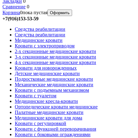
Закладки
0
Сравнение
0
Корзина
0
пока пустая
Оформить
+7(916)153-53-59
Средства реабилитации
Средства реабилитации
Медицинские кровати
Кровати с электроприводом
2-х секционные медицинские кровати
3-х секционные медицинские кровати
4-х секционные медицинские кровати
Кровати для новорожденных
Детские медицинские кровати
Подростковые медицинские кровати
Механические медицинские кровати
Кровати с подъемным механизмом
Кровати с туалетом
Медицинские крeсла-кровати
Ортопедические кровати медицинские
Палатные медицинские кровати
Медицинские кровати для дома
Кровати с регулировкой
Кровати с функцией переворачивания
Кровати с боковыми ограждениями