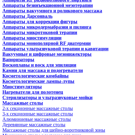
Аппараты безинъекционной мезотерапии
Аппараты вакуумного и роликового массажа
Аппараты Дарсонваль
Аппараты для коррекции фигуры
Аппараты микродермабразии и пилинга
Аппараты микротоковой терапии
Аппараты миостимуляции
Аппараты монополярной RF диатермии
Аппараты ультразвуковой терапии и кавитации
Вакуумные и цифровые мезоинжекторы
Вапоризаторы
Воскоплавы и воск для эпиляции
Камни для массажа и подогреватели
Косметологические комбайны
Косметологические лампы-лупы
Миостимуляторы
Нагреватели для полотенец
Стерилизаторы и ультразвуковые мойки
Массажные столы
2-х секционные массажные столы
3-х секционные массажные столы
Алюминиевые массажные столы
Деревянные массажные столы
Массажные столы для шейно-воротниковой зоны