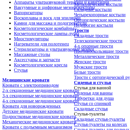
Аппараты ультразвуковой терапии и кавитации
Металлические костыли
Вакуумные и цифровые мезоинжекторы
Складные костыли
Вапоризаторы
Четырехопорные костыли
Воскоплавы и воск для эпиляции
Ортопедические костыли
Камни для массажа и подогреватели
Недорогие костыли
Косметологические комбайны
Трости
Косметологические лампы-лупы
Складные трости
Миостимуляторы
Телескопические трости
Нагреватели для полотенец
4-х опорные трости
Стерилизаторы и ультразвуковые мойки
Противоскользящие трости
Массажные столы
Металлические трости
Аксессуары и запчасти
Женские трости
Косметологические кресла
Мужские трости
Стулья
Белые трости
Трости с ортопедической р
Медицинские кровати
Сиденья и стулья
Кровати с электроприводом
Стулья для ванной
2-х секционные медицинские кровати
Сиденья для ванны
3-х секционные медицинские кровати
Табуретки для душа
4-х секционные медицинские кровати
Стулья со спинкой
Кровати для новорожденных
Складные стулья
Детские медицинские кровати
Стулья-туалеты
Подростковые медицинские кровати
Складные стулья-туалеты
Механические медицинские кровати
Стулья-туалеты на колесах
Кровати с подъемным механизмом
Стулья-туалеты для полных