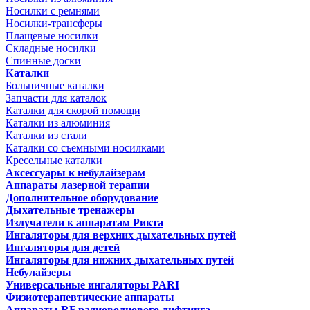
Носилки с ремнями
Носилки-трансферы
Плащевые носилки
Складные носилки
Спинные доски
Каталки
Больничные каталки
Запчасти для каталок
Каталки для скорой помощи
Каталки из алюминия
Каталки из стали
Каталки со съемными носилками
Кресельные каталки
Аксессуары к небулайзерам
Аппараты лазерной терапии
Дополнительное оборудование
Дыхательные тренажеры
Излучатели к аппаратам Рикта
Ингаляторы для верхних дыхательных путей
Ингаляторы для детей
Ингаляторы для нижних дыхательных путей
Небулайзеры
Универсальные ингаляторы PARI
Физиотерапевтические аппараты
Аппараты RF радиоволнового лифтинга