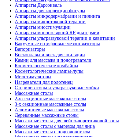
Аппараты Дарсонваль
Аппараты для коррекции фигуры
Аппараты микродермабразии и пилинга
Аппараты микротоковой терапии
Аппараты миостимуляции
Аппараты монополярной RF диатермии
Аппараты ультразвуковой терапии и кавитации
Вакуумные и цифровые мезоинжекторы
Вапоризаторы
Воскоплавы и воск для эпиляции
Камни для массажа и подогреватели
Косметологические комбайны
Косметологические лампы-лупы
Миостимуляторы
Нагреватели для полотенец
Стерилизаторы и ультразвуковые мойки
Массажные столы
2-х секционные массажные столы
3-х секционные массажные столы
Алюминиевые массажные столы
Деревянные массажные столы
Массажные столы для шейно-воротниковой зоны
Массажные столы с вырезом для лица
Массажные столы с подголовником