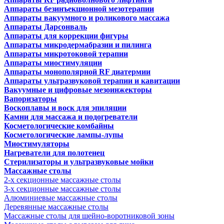
Аппараты безинъекционной мезотерапии
Аппараты вакуумного и роликового массажа
Аппараты Дарсонваль
Аппараты для коррекции фигуры
Аппараты микродермабразии и пилинга
Аппараты микротоковой терапии
Аппараты миостимуляции
Аппараты монополярной RF диатермии
Аппараты ультразвуковой терапии и кавитации
Вакуумные и цифровые мезоинжекторы
Вапоризаторы
Воскоплавы и воск для эпиляции
Камни для массажа и подогреватели
Косметологические комбайны
Косметологические лампы-лупы
Миостимуляторы
Нагреватели для полотенец
Стерилизаторы и ультразвуковые мойки
Массажные столы
2-х секционные массажные столы
3-х секционные массажные столы
Алюминиевые массажные столы
Деревянные массажные столы
Массажные столы для шейно-воротниковой зоны