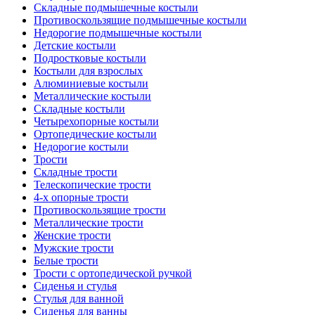
Складные подмышечные костыли
Противоскользящие подмышечные костыли
Недорогие подмышечные костыли
Детские костыли
Подростковые костыли
Костыли для взрослых
Алюминиевые костыли
Металлические костыли
Складные костыли
Четырехопорные костыли
Ортопедические костыли
Недорогие костыли
Трости
Складные трости
Телескопические трости
4-х опорные трости
Противоскользящие трости
Металлические трости
Женские трости
Мужские трости
Белые трости
Трости с ортопедической ручкой
Сиденья и стулья
Стулья для ванной
Сиденья для ванны