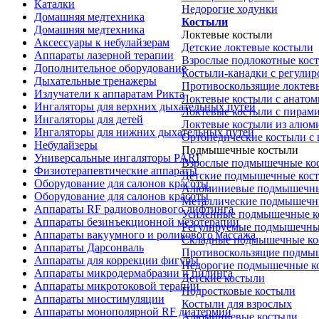
Каталки
Недорогие ходунки
Домашняя медтехника
Костыли
Домашняя медтехника
Локтевые костыли
Аксессуары к небулайзерам
Детские локтевые костыли
Аппараты лазерной терапии
Взрослые подлокотные кос
Дополнительное оборудование
Костыли-канадки с регули
Дыхательные тренажеры
Противоскользящие локтев
Излучатели к аппаратам Рикта
Локтевые костыли с анатом
Ингаляторы для верхних дыхательных путей
Локтевые костыли с пирам
Ингаляторы для детей
Локтевые костыли из алюм
Ингаляторы для нижних дыхательных путей
Ортопедические костыли с
Небулайзеры
Подмышечные костыли
Универсальные ингаляторы PARI
Взрослые подмышечные ко
Физиотерапевтические аппараты
Детские подмышечные кос
Оборудование для салонов красоты
Алюминиевые подмышечны
Оборудование для салонов красоты
Металлические подмышечн
Аппараты RF радиоволнового лифтинга
Усиленные подмышечные к
Аппараты безинъекционной мезотерапии
Регулируемые подмышечны
Аппараты вакуумного и роликового массажа
Складные подмышечные ко
Аппараты Дарсонваль
Противоскользящие подмы
Аппараты для коррекции фигуры
Недорогие подмышечные к
Аппараты микродермабразии и пилинга
Детские костыли
Аппараты микротоковой терапии
Подростковые костыли
Аппараты миостимуляции
Костыли для взрослых
Аппараты монополярной RF диатермии
Алюминиевые костыли