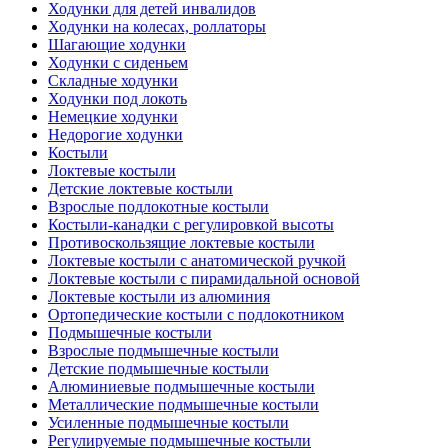
Ходунки для детей инвалидов
Ходунки на колесах, роллаторы
Шагающие ходунки
Ходунки с сиденьем
Складные ходунки
Ходунки под локоть
Немецкие ходунки
Недорогие ходунки
Костыли
Локтевые костыли
Детские локтевые костыли
Взрослые подлокотные костыли
Костыли-канадки с регулировкой высоты
Противоскользящие локтевые костыли
Локтевые костыли с анатомической ручкой
Локтевые костыли с пирамидальной основой
Локтевые костыли из алюминия
Ортопедические костыли с подлокотником
Подмышечные костыли
Взрослые подмышечные костыли
Детские подмышечные костыли
Алюминиевые подмышечные костыли
Металлические подмышечные костыли
Усиленные подмышечные костыли
Регулируемые подмышечные костыли