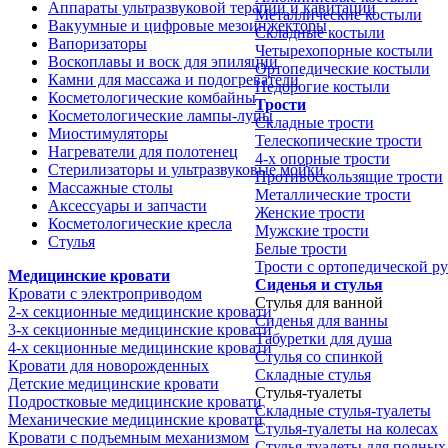
Аппараты ультразвуковой терапии и кавитации
Металлические костыли
Вакуумные и цифровые мезоинжекторы
Складные костыли
Вапоризаторы
Четырехопорные костыли
Воскоплавы и воск для эпиляции
Ортопедические костыли
Камни для массажа и подогреватели
Недорогие костыли
Косметологические комбайны
Трости
Косметологические лампы-лупы
Складные трости
Миостимуляторы
Телескопические трости
Нагреватели для полотенец
4-х опорные трости
Стерилизаторы и ультразвуковые мойки
Противоскользящие трости
Массажные столы
Металлические трости
Аксессуары и запчасти
Женские трости
Косметологические кресла
Мужские трости
Стулья
Белые трости
Трости с ортопедической р
Медицинские кровати
Сиденья и стулья
Кровати с электроприводом
Стулья для ванной
2-х секционные медицинские кровати
Сиденья для ванны
3-х секционные медицинские кровати
Табуретки для душа
4-х секционные медицинские кровати
Стулья со спинкой
Кровати для новорожденных
Складные стулья
Детские медицинские кровати
Стулья-туалеты
Подростковые медицинские кровати
Складные стулья-туалеты
Механические медицинские кровати
Стулья-туалеты на колесах
Кровати с подъемным механизмом
Стулья-туалеты для полных