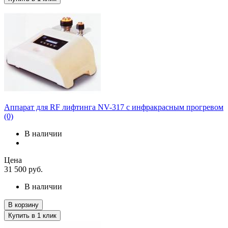
Аппарат для RF лифтинга NV-317 с инфракрасным прогревом
(0)
В наличии
Цена
31 500
руб.
В наличии
В корзину
Купить в 1 клик