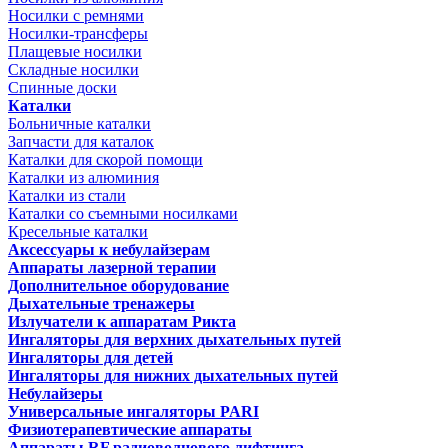
Носилки с ремнями
Носилки-трансферы
Плащевые носилки
Складные носилки
Спинные доски
Каталки
Больничные каталки
Запчасти для каталок
Каталки для скорой помощи
Каталки из алюминия
Каталки из стали
Каталки со съемными носилками
Кресельные каталки
Аксессуары к небулайзерам
Аппараты лазерной терапии
Дополнительное оборудование
Дыхательные тренажеры
Излучатели к аппаратам Рикта
Ингаляторы для верхних дыхательных путей
Ингаляторы для детей
Ингаляторы для нижних дыхательных путей
Небулайзеры
Универсальные ингаляторы PARI
Физиотерапевтические аппараты
Аппараты RF радиоволнового лифтинга