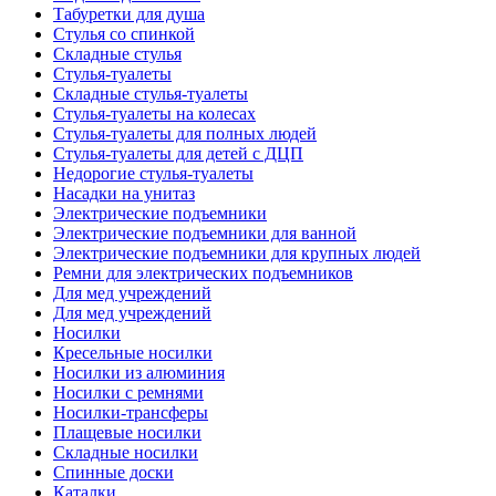
Табуретки для душа
Стулья со спинкой
Складные стулья
Стулья-туалеты
Складные стулья-туалеты
Стулья-туалеты на колесах
Стулья-туалеты для полных людей
Стулья-туалеты для детей с ДЦП
Недорогие стулья-туалеты
Насадки на унитаз
Электрические подъемники
Электрические подъемники для ванной
Электрические подъемники для крупных людей
Ремни для электрических подъемников
Для мед учреждений
Для мед учреждений
Носилки
Кресельные носилки
Носилки из алюминия
Носилки с ремнями
Носилки-трансферы
Плащевые носилки
Складные носилки
Спинные доски
Каталки