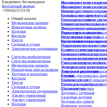
Ежедневно, без выходных
Инвалидные коляски для в
Массажные столы с вырезом
Бесплатный звонок!
Инвалидные коляски для д
Массажные столы с подгол
+7(916)153-53-59
Коляски для лежачих больн
Массажные столы с подлок
Коляски для подростков с 
Складные массажные стол
Общий каталог
Инвалидные коляски для п
Стальные массажные столы
Медицинские кровати
Комнатные инвалидные кол
Стационарные массажные 
Инвалидные коляски
Механические инвалидные 
Электрические массажные 
Ходунки
Недорогие инвалидные кол
Аксессуары и запчасти
Костыли
Облегченные инвалидные к
Весы-анализаторы тела
Трости
Прогулочные инвалидные к
Косметологические кресл
Сиденья и стулья
Инвалидные коляски с отк
Гидравлические косметолог
Электрические подъемники
Коляски с санитарным осн
Косметологические кресла д
Складные инвалидные коля
Косметологические кресла 
Средства реабилитации
Стальные инвалидные коля
Секционные косметологиче
Средства реабилитации
Узкие инвалидные коляски
Стальные косметологически
Медицинские кровати
Универсальные инвалидные
Электрические косметологи
Инвалидные кресла-коляски
Ходунки и роллаторы
Электро-механические косм
Ходунки и роллаторы
Ходунки для пожилых люд
Стулья
Костыли
Ходунки для детей инвалид
Стальные стулья
Трости
Ходунки на колесах, ролла
Стулья для медкабинетов
Сиденья и стулья
Шагающие ходунки
Стулья мастера
Электрические подъемники
Ходунки с сиденьем
Для мед учреждений
Складные ходунки
Для мед учреждений
Ходунки под локоть
Носилки
Немецкие ходунки