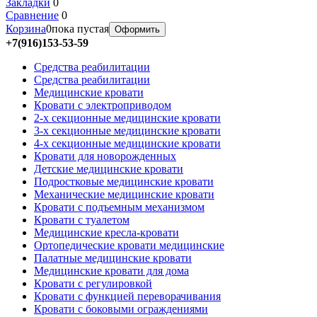
Закладки
0
Сравнение
0
Корзина
0
пока пустая
Оформить
+7(916)153-53-59
Средства реабилитации
Средства реабилитации
Медицинские кровати
Кровати с электроприводом
2-х секционные медицинские кровати
3-х секционные медицинские кровати
4-х секционные медицинские кровати
Кровати для новорожденных
Детские медицинские кровати
Подростковые медицинские кровати
Механические медицинские кровати
Кровати с подъемным механизмом
Кровати с туалетом
Медицинские крeсла-кровати
Ортопедические кровати медицинские
Палатные медицинские кровати
Медицинские кровати для дома
Кровати с регулировкой
Кровати с функцией переворачивания
Кровати с боковыми ограждениями