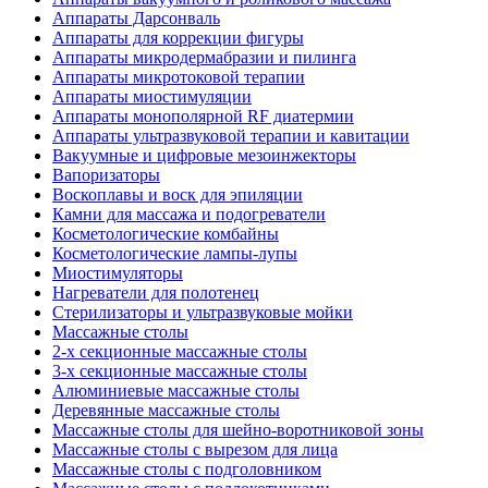
Аппараты Дарсонваль
Аппараты для коррекции фигуры
Аппараты микродермабразии и пилинга
Аппараты микротоковой терапии
Аппараты миостимуляции
Аппараты монополярной RF диатермии
Аппараты ультразвуковой терапии и кавитации
Вакуумные и цифровые мезоинжекторы
Вапоризаторы
Воскоплавы и воск для эпиляции
Камни для массажа и подогреватели
Косметологические комбайны
Косметологические лампы-лупы
Миостимуляторы
Нагреватели для полотенец
Стерилизаторы и ультразвуковые мойки
Массажные столы
2-х секционные массажные столы
3-х секционные массажные столы
Алюминиевые массажные столы
Деревянные массажные столы
Массажные столы для шейно-воротниковой зоны
Массажные столы с вырезом для лица
Массажные столы с подголовником