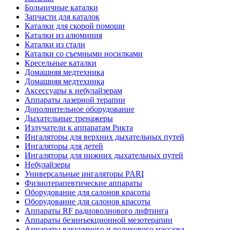
Больничные каталки
Запчасти для каталок
Каталки для скорой помощи
Каталки из алюминия
Каталки из стали
Каталки со съемными носилками
Кресельные каталки
Домашняя медтехника
Домашняя медтехника
Аксессуары к небулайзерам
Аппараты лазерной терапии
Дополнительное оборудование
Дыхательные тренажеры
Излучатели к аппаратам Рикта
Ингаляторы для верхних дыхательных путей
Ингаляторы для детей
Ингаляторы для нижних дыхательных путей
Небулайзеры
Универсальные ингаляторы PARI
Физиотерапевтические аппараты
Оборудование для салонов красоты
Оборудование для салонов красоты
Аппараты RF радиоволнового лифтинга
Аппараты безинъекционной мезотерапии
Аппараты вакуумного и роликового массажа