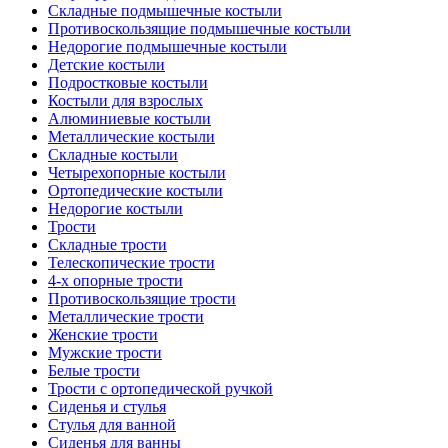
Складные подмышечные костыли
Противоскользящие подмышечные костыли
Недорогие подмышечные костыли
Детские костыли
Подростковые костыли
Костыли для взрослых
Алюминиевые костыли
Металлические костыли
Складные костыли
Четырехопорные костыли
Ортопедические костыли
Недорогие костыли
Трости
Складные трости
Телескопические трости
4-х опорные трости
Противоскользящие трости
Металлические трости
Женские трости
Мужские трости
Белые трости
Трости с ортопедической ручкой
Сиденья и стулья
Стулья для ванной
Сиденья для ванны