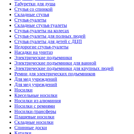
Табуретки для душа
Стулья со спинкой
Складные стулья
Стулья-туалеты
Складные стулья-туалеты
Стулья-туалеты на колесах
Стулья-туалеты для полных людей
Стулья-туалеты для детей с ДЦП
Недорогие стулья-туалеты
Насадки на унитаз
Электрические подъемники
Электрические подъемники для ванной
Электрические подъемники для крупных людей
Ремни для электрических подъемников
Для мед учреждений
Для мед учреждений
Носилки
Кресельные носилки
Носилки из алюминия
Носилки с ремнями
Носилки-трансферы
Плащевые носилки
Складные носилки
Спинные доски
Каталки