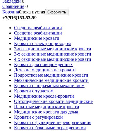
Закладки
0
Сравнение
0
Корзина
0
пока пустая
Оформить
+7(916)153-53-59
Средства реабилитации
Средства реабилитации
Медицинские кровати
Кровати с электроприводом
2-х секционные медицинские кровати
3-х секционные медицинские кровати
4-х секционные медицинские кровати
Кровати для новорожденных
Детские медицинские кровати
Подростковые медицинские кровати
Механические медицинские кровати
Кровати с подъемным механизмом
Кровати с туалетом
Медицинские крeсла-кровати
Ортопедические кровати медицинские
Палатные медицинские кровати
Медицинские кровати для дома
Кровати с регулировкой
Кровати с функцией переворачивания
Кровати с боковыми ограждениями