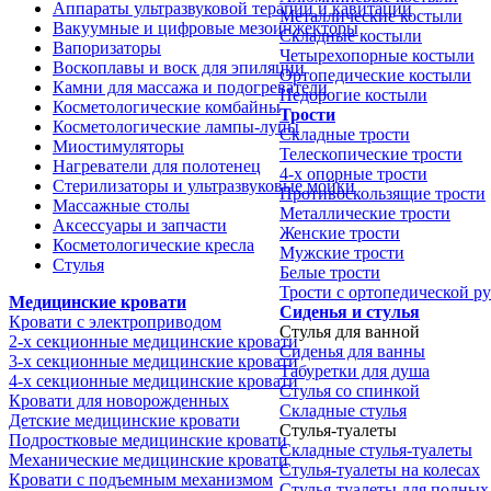
Аппараты ультразвуковой терапии и кавитации
Металлические костыли
Вакуумные и цифровые мезоинжекторы
Складные костыли
Вапоризаторы
Четырехопорные костыли
Воскоплавы и воск для эпиляции
Ортопедические костыли
Камни для массажа и подогреватели
Недорогие костыли
Косметологические комбайны
Трости
Косметологические лампы-лупы
Складные трости
Миостимуляторы
Телескопические трости
Нагреватели для полотенец
4-х опорные трости
Стерилизаторы и ультразвуковые мойки
Противоскользящие трости
Массажные столы
Металлические трости
Аксессуары и запчасти
Женские трости
Косметологические кресла
Мужские трости
Стулья
Белые трости
Трости с ортопедической р
Медицинские кровати
Сиденья и стулья
Кровати с электроприводом
Стулья для ванной
2-х секционные медицинские кровати
Сиденья для ванны
3-х секционные медицинские кровати
Табуретки для душа
4-х секционные медицинские кровати
Стулья со спинкой
Кровати для новорожденных
Складные стулья
Детские медицинские кровати
Стулья-туалеты
Подростковые медицинские кровати
Складные стулья-туалеты
Механические медицинские кровати
Стулья-туалеты на колесах
Кровати с подъемным механизмом
Стулья-туалеты для полных