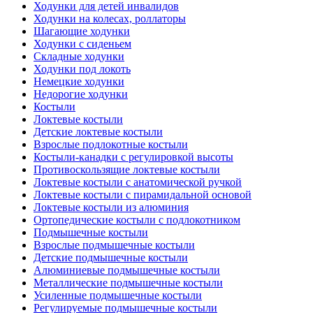
Ходунки для детей инвалидов
Ходунки на колесах, роллаторы
Шагающие ходунки
Ходунки с сиденьем
Складные ходунки
Ходунки под локоть
Немецкие ходунки
Недорогие ходунки
Костыли
Локтевые костыли
Детские локтевые костыли
Взрослые подлокотные костыли
Костыли-канадки с регулировкой высоты
Противоскользящие локтевые костыли
Локтевые костыли с анатомической ручкой
Локтевые костыли с пирамидальной основой
Локтевые костыли из алюминия
Ортопедические костыли с подлокотником
Подмышечные костыли
Взрослые подмышечные костыли
Детские подмышечные костыли
Алюминиевые подмышечные костыли
Металлические подмышечные костыли
Усиленные подмышечные костыли
Регулируемые подмышечные костыли