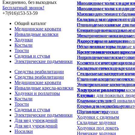
Ежедневно, без выходных
Инвалидные коляски для в
Массажные столы с вырезом
Бесплатный звонок!
Инвалидные коляски для д
Массажные столы с подгол
+7(916)153-53-59
Коляски для лежачих больн
Массажные столы с подлок
Коляски для подростков с 
Складные массажные стол
Общий каталог
Инвалидные коляски для п
Стальные массажные столы
Медицинские кровати
Комнатные инвалидные кол
Стационарные массажные 
Инвалидные коляски
Механические инвалидные 
Электрические массажные 
Ходунки
Недорогие инвалидные кол
Аксессуары и запчасти
Костыли
Облегченные инвалидные к
Весы-анализаторы тела
Трости
Прогулочные инвалидные к
Косметологические кресл
Сиденья и стулья
Инвалидные коляски с отк
Гидравлические косметолог
Электрические подъемники
Коляски с санитарным осн
Косметологические кресла д
Складные инвалидные коля
Косметологические кресла 
Средства реабилитации
Стальные инвалидные коля
Секционные косметологиче
Средства реабилитации
Узкие инвалидные коляски
Стальные косметологически
Медицинские кровати
Универсальные инвалидные
Электрические косметологи
Инвалидные кресла-коляски
Ходунки и роллаторы
Электро-механические косм
Ходунки и роллаторы
Ходунки для пожилых люд
Стулья
Костыли
Ходунки для детей инвалид
Стальные стулья
Трости
Ходунки на колесах, ролла
Стулья для медкабинетов
Сиденья и стулья
Шагающие ходунки
Стулья мастера
Электрические подъемники
Ходунки с сиденьем
Для мед учреждений
Складные ходунки
Для мед учреждений
Ходунки под локоть
Носилки
Немецкие ходунки