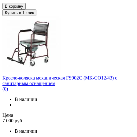
В корзину
Купить в 1 клик
Кресло-коляска механическая FS902C (МК-СО12/43) с
санитарным оснащением
(0)
В наличии
Цена
7 000
руб.
В наличии