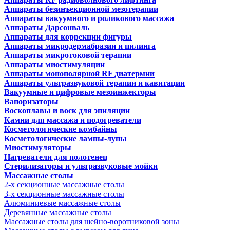
Аппараты безинъекционной мезотерапии
Аппараты вакуумного и роликового массажа
Аппараты Дарсонваль
Аппараты для коррекции фигуры
Аппараты микродермабразии и пилинга
Аппараты микротоковой терапии
Аппараты миостимуляции
Аппараты монополярной RF диатермии
Аппараты ультразвуковой терапии и кавитации
Вакуумные и цифровые мезоинжекторы
Вапоризаторы
Воскоплавы и воск для эпиляции
Камни для массажа и подогреватели
Косметологические комбайны
Косметологические лампы-лупы
Миостимуляторы
Нагреватели для полотенец
Стерилизаторы и ультразвуковые мойки
Массажные столы
2-х секционные массажные столы
3-х секционные массажные столы
Алюминиевые массажные столы
Деревянные массажные столы
Массажные столы для шейно-воротниковой зоны