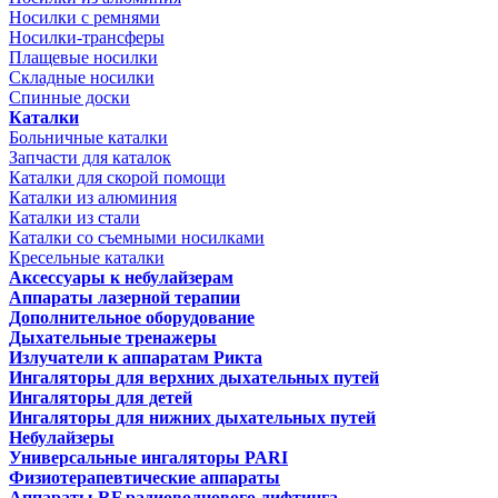
Носилки с ремнями
Носилки-трансферы
Плащевые носилки
Складные носилки
Спинные доски
Каталки
Больничные каталки
Запчасти для каталок
Каталки для скорой помощи
Каталки из алюминия
Каталки из стали
Каталки со съемными носилками
Кресельные каталки
Аксессуары к небулайзерам
Аппараты лазерной терапии
Дополнительное оборудование
Дыхательные тренажеры
Излучатели к аппаратам Рикта
Ингаляторы для верхних дыхательных путей
Ингаляторы для детей
Ингаляторы для нижних дыхательных путей
Небулайзеры
Универсальные ингаляторы PARI
Физиотерапевтические аппараты
Аппараты RF радиоволнового лифтинга