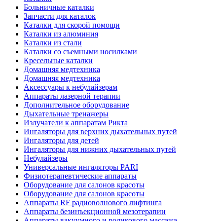
Больничные каталки
Запчасти для каталок
Каталки для скорой помощи
Каталки из алюминия
Каталки из стали
Каталки со съемными носилками
Кресельные каталки
Домашняя медтехника
Домашняя медтехника
Аксессуары к небулайзерам
Аппараты лазерной терапии
Дополнительное оборудование
Дыхательные тренажеры
Излучатели к аппаратам Рикта
Ингаляторы для верхних дыхательных путей
Ингаляторы для детей
Ингаляторы для нижних дыхательных путей
Небулайзеры
Универсальные ингаляторы PARI
Физиотерапевтические аппараты
Оборудование для салонов красоты
Оборудование для салонов красоты
Аппараты RF радиоволнового лифтинга
Аппараты безинъекционной мезотерапии
Аппараты вакуумного и роликового массажа