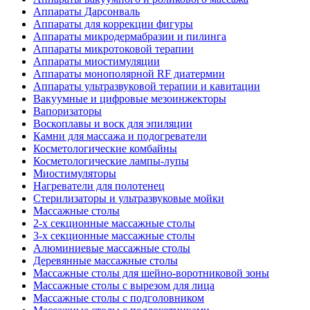
Аппараты Дарсонваль
Аппараты для коррекции фигуры
Аппараты микродермабразии и пилинга
Аппараты микротоковой терапии
Аппараты миостимуляции
Аппараты монополярной RF диатермии
Аппараты ультразвуковой терапии и кавитации
Вакуумные и цифровые мезоинжекторы
Вапоризаторы
Воскоплавы и воск для эпиляции
Камни для массажа и подогреватели
Косметологические комбайны
Косметологические лампы-лупы
Миостимуляторы
Нагреватели для полотенец
Стерилизаторы и ультразвуковые мойки
Массажные столы
2-х секционные массажные столы
3-х секционные массажные столы
Алюминиевые массажные столы
Деревянные массажные столы
Массажные столы для шейно-воротниковой зоны
Массажные столы с вырезом для лица
Массажные столы с подголовником