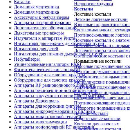
Каталки
Недорогие ходунки
Домашняя медтехника
Костыли
Домашняя медтехника
Локтевые костыли
Аксессуары к небулайзерам
Детские локтевые костыли
Аппараты лазерной терапии
Взрослые подлокотные кос
Дополнительное оборудование
Костыли-канадки с регули
Дыхательные тренажеры
Противоскользящие локтев
Излучатели к аппаратам Рикта
Локтевые костыли с анатом
Ингаляторы для верхних дыхательных путей
Локтевые костыли с пирам
Ингаляторы для детей
Локтевые костыли из алюм
Ингаляторы для нижних дыхательных путей
Ортопедические костыли с
Небулайзеры
Подмышечные костыли
Универсальные ингаляторы PARI
Взрослые подмышечные ко
Физиотерапевтические аппараты
Детские подмышечные кос
Оборудование для салонов красоты
Алюминиевые подмышечны
Оборудование для салонов красоты
Металлические подмышечн
Аппараты RF радиоволнового лифтинга
Усиленные подмышечные к
Аппараты безинъекционной мезотерапии
Регулируемые подмышечны
Аппараты вакуумного и роликового массажа
Складные подмышечные ко
Аппараты Дарсонваль
Противоскользящие подмы
Аппараты для коррекции фигуры
Недорогие подмышечные к
Аппараты микродермабразии и пилинга
Детские костыли
Аппараты микротоковой терапии
Подростковые костыли
Аппараты миостимуляции
Костыли для взрослых
Аппараты монополярной RF диатермии
Алюминиевые костыли