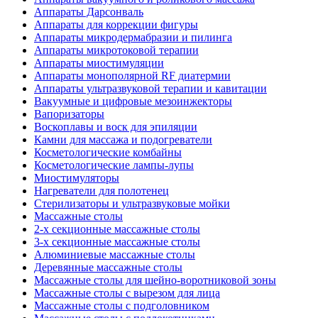
Аппараты Дарсонваль
Аппараты для коррекции фигуры
Аппараты микродермабразии и пилинга
Аппараты микротоковой терапии
Аппараты миостимуляции
Аппараты монополярной RF диатермии
Аппараты ультразвуковой терапии и кавитации
Вакуумные и цифровые мезоинжекторы
Вапоризаторы
Воскоплавы и воск для эпиляции
Камни для массажа и подогреватели
Косметологические комбайны
Косметологические лампы-лупы
Миостимуляторы
Нагреватели для полотенец
Стерилизаторы и ультразвуковые мойки
Массажные столы
2-х секционные массажные столы
3-х секционные массажные столы
Алюминиевые массажные столы
Деревянные массажные столы
Массажные столы для шейно-воротниковой зоны
Массажные столы с вырезом для лица
Массажные столы с подголовником