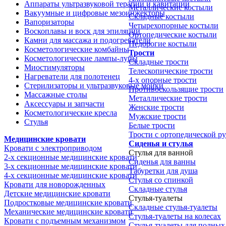
Аппараты ультразвуковой терапии и кавитации
Металлические костыли
Вакуумные и цифровые мезоинжекторы
Складные костыли
Вапоризаторы
Четырехопорные костыли
Воскоплавы и воск для эпиляции
Ортопедические костыли
Камни для массажа и подогреватели
Недорогие костыли
Косметологические комбайны
Трости
Косметологические лампы-лупы
Складные трости
Миостимуляторы
Телескопические трости
Нагреватели для полотенец
4-х опорные трости
Стерилизаторы и ультразвуковые мойки
Противоскользящие трости
Массажные столы
Металлические трости
Аксессуары и запчасти
Женские трости
Косметологические кресла
Мужские трости
Стулья
Белые трости
Трости с ортопедической р
Медицинские кровати
Сиденья и стулья
Кровати с электроприводом
Стулья для ванной
2-х секционные медицинские кровати
Сиденья для ванны
3-х секционные медицинские кровати
Табуретки для душа
4-х секционные медицинские кровати
Стулья со спинкой
Кровати для новорожденных
Складные стулья
Детские медицинские кровати
Стулья-туалеты
Подростковые медицинские кровати
Складные стулья-туалеты
Механические медицинские кровати
Стулья-туалеты на колесах
Кровати с подъемным механизмом
Стулья-туалеты для полных