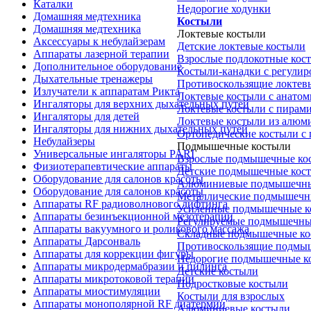
Каталки
Недорогие ходунки
Домашняя медтехника
Костыли
Домашняя медтехника
Локтевые костыли
Аксессуары к небулайзерам
Детские локтевые костыли
Аппараты лазерной терапии
Взрослые подлокотные кос
Дополнительное оборудование
Костыли-канадки с регули
Дыхательные тренажеры
Противоскользящие локтев
Излучатели к аппаратам Рикта
Локтевые костыли с анатом
Ингаляторы для верхних дыхательных путей
Локтевые костыли с пирам
Ингаляторы для детей
Локтевые костыли из алюм
Ингаляторы для нижних дыхательных путей
Ортопедические костыли с
Небулайзеры
Подмышечные костыли
Универсальные ингаляторы PARI
Взрослые подмышечные ко
Физиотерапевтические аппараты
Детские подмышечные кос
Оборудование для салонов красоты
Алюминиевые подмышечны
Оборудование для салонов красоты
Металлические подмышечн
Аппараты RF радиоволнового лифтинга
Усиленные подмышечные к
Аппараты безинъекционной мезотерапии
Регулируемые подмышечны
Аппараты вакуумного и роликового массажа
Складные подмышечные ко
Аппараты Дарсонваль
Противоскользящие подмы
Аппараты для коррекции фигуры
Недорогие подмышечные к
Аппараты микродермабразии и пилинга
Детские костыли
Аппараты микротоковой терапии
Подростковые костыли
Аппараты миостимуляции
Костыли для взрослых
Аппараты монополярной RF диатермии
Алюминиевые костыли