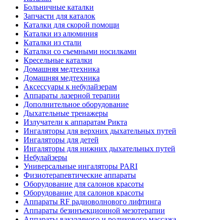
Больничные каталки
Запчасти для каталок
Каталки для скорой помощи
Каталки из алюминия
Каталки из стали
Каталки со съемными носилками
Кресельные каталки
Домашняя медтехника
Домашняя медтехника
Аксессуары к небулайзерам
Аппараты лазерной терапии
Дополнительное оборудование
Дыхательные тренажеры
Излучатели к аппаратам Рикта
Ингаляторы для верхних дыхательных путей
Ингаляторы для детей
Ингаляторы для нижних дыхательных путей
Небулайзеры
Универсальные ингаляторы PARI
Физиотерапевтические аппараты
Оборудование для салонов красоты
Оборудование для салонов красоты
Аппараты RF радиоволнового лифтинга
Аппараты безинъекционной мезотерапии
Аппараты вакуумного и роликового массажа