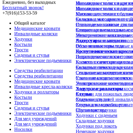
Ежедневно, без выходных
Инвалидные коляски для в
Массажные столы с вырезом
Бесплатный звонок!
Инвалидные коляски для д
Массажные столы с подгол
+7(916)153-53-59
Коляски для лежачих больн
Массажные столы с подлок
Коляски для подростков с 
Складные массажные стол
Общий каталог
Инвалидные коляски для п
Стальные массажные столы
Медицинские кровати
Комнатные инвалидные кол
Стационарные массажные 
Инвалидные коляски
Механические инвалидные 
Электрические массажные 
Ходунки
Недорогие инвалидные кол
Аксессуары и запчасти
Костыли
Облегченные инвалидные к
Весы-анализаторы тела
Трости
Прогулочные инвалидные к
Косметологические кресл
Сиденья и стулья
Инвалидные коляски с отк
Гидравлические косметолог
Электрические подъемники
Коляски с санитарным осн
Косметологические кресла д
Складные инвалидные коля
Косметологические кресла 
Средства реабилитации
Стальные инвалидные коля
Секционные косметологиче
Средства реабилитации
Узкие инвалидные коляски
Стальные косметологически
Медицинские кровати
Универсальные инвалидные
Электрические косметологи
Инвалидные кресла-коляски
Ходунки и роллаторы
Электро-механические косм
Ходунки и роллаторы
Ходунки для пожилых люд
Стулья
Костыли
Ходунки для детей инвалид
Стальные стулья
Трости
Ходунки на колесах, ролла
Стулья для медкабинетов
Сиденья и стулья
Шагающие ходунки
Стулья мастера
Электрические подъемники
Ходунки с сиденьем
Для мед учреждений
Складные ходунки
Для мед учреждений
Ходунки под локоть
Носилки
Немецкие ходунки