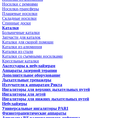
Носилки с ремнями
Носилки-трансферы
Плащевые носилки
Складные носилки
Спинные доски
Каталки
Больничные каталки
Запчасти для каталок
Каталки для скорой помощи
Каталки из алюминия
Каталки из стали
Каталки со съемными носилками
Кресельные каталки
Аксессуары к небулайзерам
Аппараты лазерной терапии
Дополнительное оборудование
Дыхательные тренажеры
Излучатели к аппаратам Рикта
Ингаляторы для верхних дыхательных путей
Ингаляторы для детей
Ингаляторы для нижних дыхательных путей
Небулайзеры
Универсальные ингаляторы PARI
Физиотерапевтические аппараты
Аппараты RF радиоволнового лифтинга