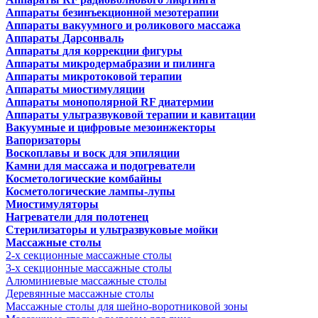
Аппараты безинъекционной мезотерапии
Аппараты вакуумного и роликового массажа
Аппараты Дарсонваль
Аппараты для коррекции фигуры
Аппараты микродермабразии и пилинга
Аппараты микротоковой терапии
Аппараты миостимуляции
Аппараты монополярной RF диатермии
Аппараты ультразвуковой терапии и кавитации
Вакуумные и цифровые мезоинжекторы
Вапоризаторы
Воскоплавы и воск для эпиляции
Камни для массажа и подогреватели
Косметологические комбайны
Косметологические лампы-лупы
Миостимуляторы
Нагреватели для полотенец
Стерилизаторы и ультразвуковые мойки
Массажные столы
2-х секционные массажные столы
3-х секционные массажные столы
Алюминиевые массажные столы
Деревянные массажные столы
Массажные столы для шейно-воротниковой зоны