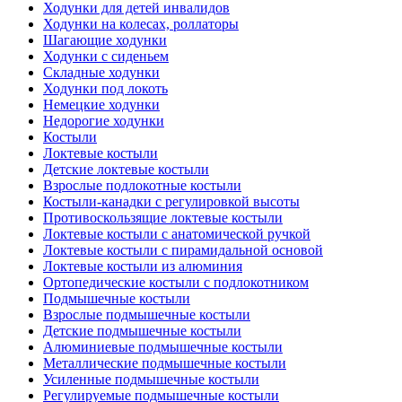
Ходунки для детей инвалидов
Ходунки на колесах, роллаторы
Шагающие ходунки
Ходунки с сиденьем
Складные ходунки
Ходунки под локоть
Немецкие ходунки
Недорогие ходунки
Костыли
Локтевые костыли
Детские локтевые костыли
Взрослые подлокотные костыли
Костыли-канадки с регулировкой высоты
Противоскользящие локтевые костыли
Локтевые костыли с анатомической ручкой
Локтевые костыли с пирамидальной основой
Локтевые костыли из алюминия
Ортопедические костыли с подлокотником
Подмышечные костыли
Взрослые подмышечные костыли
Детские подмышечные костыли
Алюминиевые подмышечные костыли
Металлические подмышечные костыли
Усиленные подмышечные костыли
Регулируемые подмышечные костыли