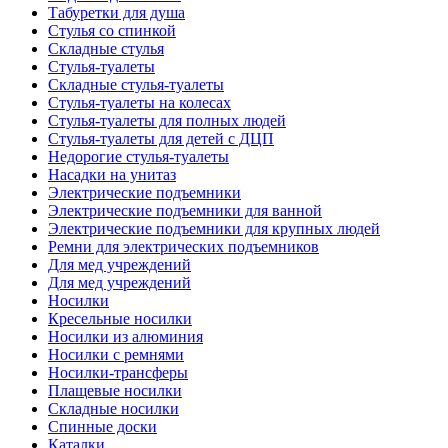
Табуретки для душа
Стулья со спинкой
Складные стулья
Стулья-туалеты
Складные стулья-туалеты
Стулья-туалеты на колесах
Стулья-туалеты для полных людей
Стулья-туалеты для детей с ДЦП
Недорогие стулья-туалеты
Насадки на унитаз
Электрические подъемники
Электрические подъемники для ванной
Электрические подъемники для крупных людей
Ремни для электрических подъемников
Для мед учреждений
Для мед учреждений
Носилки
Кресельные носилки
Носилки из алюминия
Носилки с ремнями
Носилки-трансферы
Плащевые носилки
Складные носилки
Спинные доски
Каталки