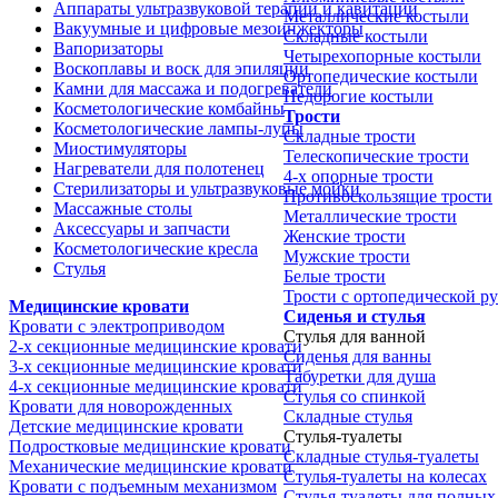
Аппараты ультразвуковой терапии и кавитации
Металлические костыли
Вакуумные и цифровые мезоинжекторы
Складные костыли
Вапоризаторы
Четырехопорные костыли
Воскоплавы и воск для эпиляции
Ортопедические костыли
Камни для массажа и подогреватели
Недорогие костыли
Косметологические комбайны
Трости
Косметологические лампы-лупы
Складные трости
Миостимуляторы
Телескопические трости
Нагреватели для полотенец
4-х опорные трости
Стерилизаторы и ультразвуковые мойки
Противоскользящие трости
Массажные столы
Металлические трости
Аксессуары и запчасти
Женские трости
Косметологические кресла
Мужские трости
Стулья
Белые трости
Трости с ортопедической р
Медицинские кровати
Сиденья и стулья
Кровати с электроприводом
Стулья для ванной
2-х секционные медицинские кровати
Сиденья для ванны
3-х секционные медицинские кровати
Табуретки для душа
4-х секционные медицинские кровати
Стулья со спинкой
Кровати для новорожденных
Складные стулья
Детские медицинские кровати
Стулья-туалеты
Подростковые медицинские кровати
Складные стулья-туалеты
Механические медицинские кровати
Стулья-туалеты на колесах
Кровати с подъемным механизмом
Стулья-туалеты для полных