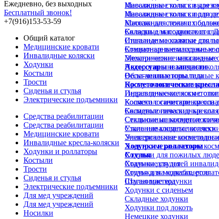
Ежедневно, без выходных
Инвалидные коляски для в
Массажные столы с вырезом
Бесплатный звонок!
Инвалидные коляски для д
Массажные столы с подгол
+7(916)153-53-59
Коляски для лежачих больн
Массажные столы с подлок
Коляски для подростков с 
Складные массажные стол
Общий каталог
Инвалидные коляски для п
Стальные массажные столы
Медицинские кровати
Комнатные инвалидные кол
Стационарные массажные 
Инвалидные коляски
Механические инвалидные 
Электрические массажные 
Ходунки
Недорогие инвалидные кол
Аксессуары и запчасти
Костыли
Облегченные инвалидные к
Весы-анализаторы тела
Трости
Прогулочные инвалидные к
Косметологические кресл
Сиденья и стулья
Инвалидные коляски с отк
Гидравлические косметолог
Электрические подъемники
Коляски с санитарным осн
Косметологические кресла д
Складные инвалидные коля
Косметологические кресла 
Средства реабилитации
Стальные инвалидные коля
Секционные косметологиче
Средства реабилитации
Узкие инвалидные коляски
Стальные косметологически
Медицинские кровати
Универсальные инвалидные
Электрические косметологи
Инвалидные кресла-коляски
Ходунки и роллаторы
Электро-механические косм
Ходунки и роллаторы
Ходунки для пожилых люд
Стулья
Костыли
Ходунки для детей инвалид
Стальные стулья
Трости
Ходунки на колесах, ролла
Стулья для медкабинетов
Сиденья и стулья
Шагающие ходунки
Стулья мастера
Электрические подъемники
Ходунки с сиденьем
Для мед учреждений
Складные ходунки
Для мед учреждений
Ходунки под локоть
Носилки
Немецкие ходунки