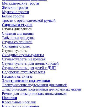
Металлические трости
Женские трости
Мужские трости
Белые трости
Трости с ортопедической ручкой
Сиденья и стулья
Стулья для ванной
Сиденья для ванны
Табуретки для душа
Стулья со спинкой
Складные стулья
Стулья-туалеты
Складные стулья-туалеты
Стулья-туалеты на колесах
Стулья-туалеты для полных людей
Стулья-туалеты для детей с ДЦП
Недорогие стулья-туалеты
Насадки на унитаз
Электрические подъемники
Электрические подъемники для ванной
Электрические подъемники для крупных людей
Ремни для электрических подъемников
Носилки
Кресельные носилки
Носилки из алюминия