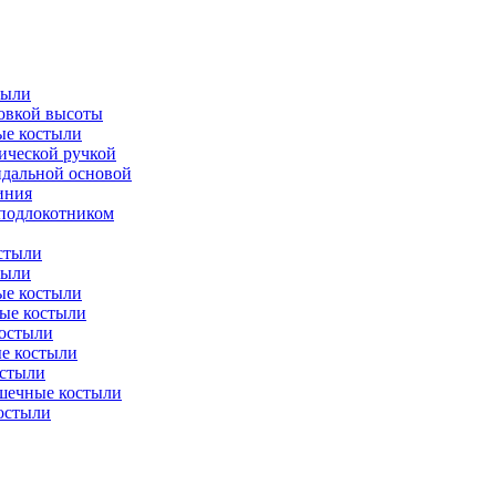
тыли
ровкой высоты
ые костыли
ической ручкой
идальной основой
иния
 подлокотником
стыли
тыли
е костыли
ые костыли
остыли
е костыли
стыли
шечные костыли
остыли