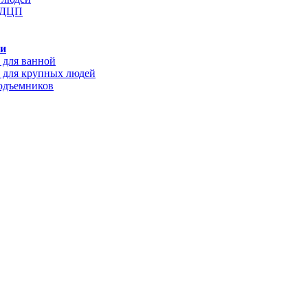
с ДЦП
ки
 для ванной
 для крупных людей
подъемников