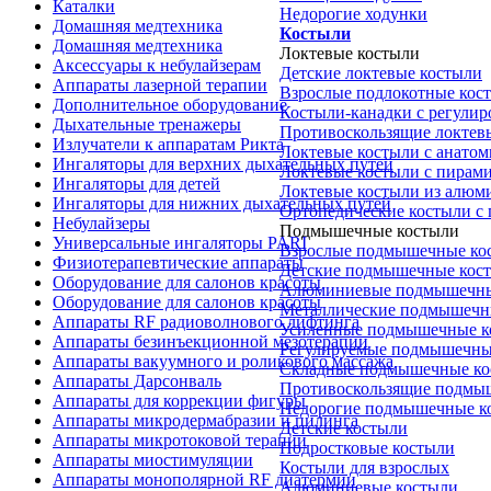
Каталки
Недорогие ходунки
Домашняя медтехника
Костыли
Домашняя медтехника
Локтевые костыли
Аксессуары к небулайзерам
Детские локтевые костыли
Аппараты лазерной терапии
Взрослые подлокотные кос
Дополнительное оборудование
Костыли-канадки с регули
Дыхательные тренажеры
Противоскользящие локтев
Излучатели к аппаратам Рикта
Локтевые костыли с анатом
Ингаляторы для верхних дыхательных путей
Локтевые костыли с пирам
Ингаляторы для детей
Локтевые костыли из алюм
Ингаляторы для нижних дыхательных путей
Ортопедические костыли с
Небулайзеры
Подмышечные костыли
Универсальные ингаляторы PARI
Взрослые подмышечные ко
Физиотерапевтические аппараты
Детские подмышечные кос
Оборудование для салонов красоты
Алюминиевые подмышечны
Оборудование для салонов красоты
Металлические подмышечн
Аппараты RF радиоволнового лифтинга
Усиленные подмышечные к
Аппараты безинъекционной мезотерапии
Регулируемые подмышечны
Аппараты вакуумного и роликового массажа
Складные подмышечные ко
Аппараты Дарсонваль
Противоскользящие подмы
Аппараты для коррекции фигуры
Недорогие подмышечные к
Аппараты микродермабразии и пилинга
Детские костыли
Аппараты микротоковой терапии
Подростковые костыли
Аппараты миостимуляции
Костыли для взрослых
Аппараты монополярной RF диатермии
Алюминиевые костыли