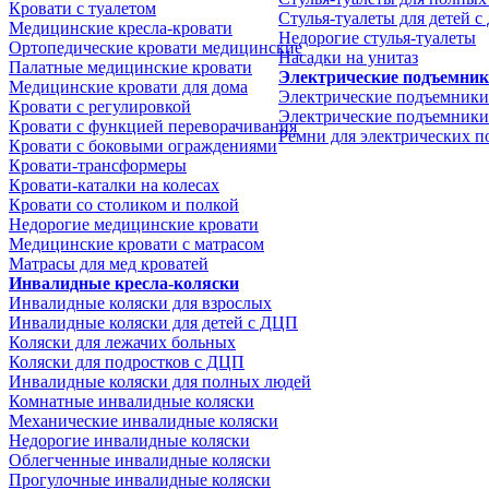
Кровати с туалетом
Стулья-туалеты для детей 
Медицинские крeсла-кровати
Недорогие стулья-туалеты
Ортопедические кровати медицинские
Насадки на унитаз
Палатные медицинские кровати
Электрические подъемни
Медицинские кровати для дома
Электрические подъемники
Кровати с регулировкой
Электрические подъемники
Кровати с функцией переворачивания
Ремни для электрических 
Кровати с боковыми ограждениями
Кровати-трансформеры
Кровати-каталки на колесах
Кровати со столиком и полкой
Недорогие медицинские кровати
Медицинские кровати с матрасом
Матрасы для мед кроватей
Инвалидные кресла-коляски
Инвалидные коляски для взрослых
Инвалидные коляски для детей с ДЦП
Коляски для лежачих больных
Коляски для подростков с ДЦП
Инвалидные коляски для полных людей
Комнатные инвалидные коляски
Механические инвалидные коляски
Недорогие инвалидные коляски
Облегченные инвалидные коляски
Прогулочные инвалидные коляски