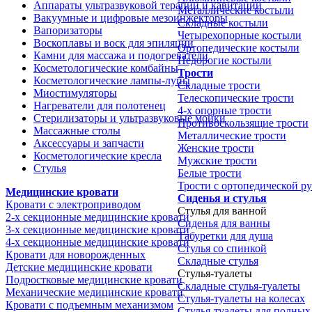
Аппараты ультразвуковой терапии и кавитации
Металлические костыли
Вакуумные и цифровые мезоинжекторы
Складные костыли
Вапоризаторы
Четырехопорные костыли
Воскоплавы и воск для эпиляции
Ортопедические костыли
Камни для массажа и подогреватели
Недорогие костыли
Косметологические комбайны
Трости
Косметологические лампы-лупы
Складные трости
Миостимуляторы
Телескопические трости
Нагреватели для полотенец
4-х опорные трости
Стерилизаторы и ультразвуковые мойки
Противоскользящие трости
Массажные столы
Металлические трости
Аксессуары и запчасти
Женские трости
Косметологические кресла
Мужские трости
Стулья
Белые трости
Трости с ортопедической р
Медицинские кровати
Сиденья и стулья
Кровати с электроприводом
Стулья для ванной
2-х секционные медицинские кровати
Сиденья для ванны
3-х секционные медицинские кровати
Табуретки для душа
4-х секционные медицинские кровати
Стулья со спинкой
Кровати для новорожденных
Складные стулья
Детские медицинские кровати
Стулья-туалеты
Подростковые медицинские кровати
Складные стулья-туалеты
Механические медицинские кровати
Стулья-туалеты на колесах
Кровати с подъемным механизмом
Стулья-туалеты для полных