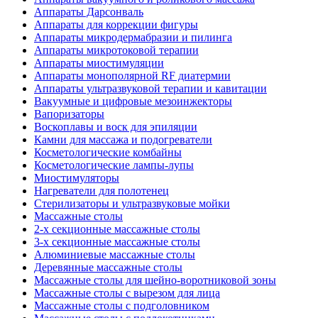
Аппараты Дарсонваль
Аппараты для коррекции фигуры
Аппараты микродермабразии и пилинга
Аппараты микротоковой терапии
Аппараты миостимуляции
Аппараты монополярной RF диатермии
Аппараты ультразвуковой терапии и кавитации
Вакуумные и цифровые мезоинжекторы
Вапоризаторы
Воскоплавы и воск для эпиляции
Камни для массажа и подогреватели
Косметологические комбайны
Косметологические лампы-лупы
Миостимуляторы
Нагреватели для полотенец
Стерилизаторы и ультразвуковые мойки
Массажные столы
2-х секционные массажные столы
3-х секционные массажные столы
Алюминиевые массажные столы
Деревянные массажные столы
Массажные столы для шейно-воротниковой зоны
Массажные столы с вырезом для лица
Массажные столы с подголовником