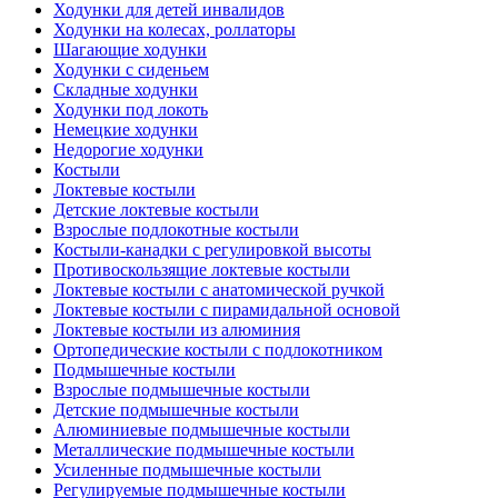
Ходунки для детей инвалидов
Ходунки на колесах, роллаторы
Шагающие ходунки
Ходунки с сиденьем
Складные ходунки
Ходунки под локоть
Немецкие ходунки
Недорогие ходунки
Костыли
Локтевые костыли
Детские локтевые костыли
Взрослые подлокотные костыли
Костыли-канадки с регулировкой высоты
Противоскользящие локтевые костыли
Локтевые костыли с анатомической ручкой
Локтевые костыли с пирамидальной основой
Локтевые костыли из алюминия
Ортопедические костыли с подлокотником
Подмышечные костыли
Взрослые подмышечные костыли
Детские подмышечные костыли
Алюминиевые подмышечные костыли
Металлические подмышечные костыли
Усиленные подмышечные костыли
Регулируемые подмышечные костыли