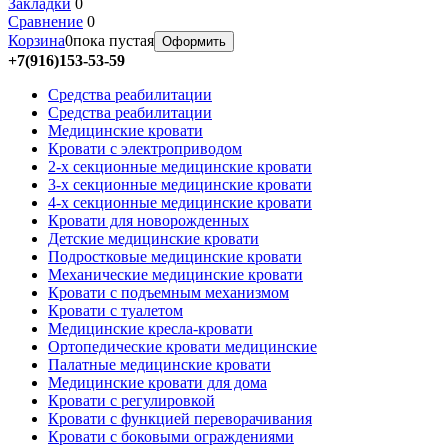
Закладки
0
Сравнение
0
Корзина
0
пока пустая
Оформить
+7(916)153-53-59
Средства реабилитации
Средства реабилитации
Медицинские кровати
Кровати с электроприводом
2-х секционные медицинские кровати
3-х секционные медицинские кровати
4-х секционные медицинские кровати
Кровати для новорожденных
Детские медицинские кровати
Подростковые медицинские кровати
Механические медицинские кровати
Кровати с подъемным механизмом
Кровати с туалетом
Медицинские крeсла-кровати
Ортопедические кровати медицинские
Палатные медицинские кровати
Медицинские кровати для дома
Кровати с регулировкой
Кровати с функцией переворачивания
Кровати с боковыми ограждениями