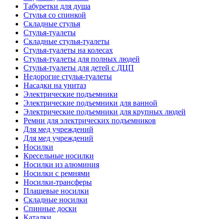
Табуретки для душа
Стулья со спинкой
Складные стулья
Стулья-туалеты
Складные стулья-туалеты
Стулья-туалеты на колесах
Стулья-туалеты для полных людей
Стулья-туалеты для детей с ДЦП
Недорогие стулья-туалеты
Насадки на унитаз
Электрические подъемники
Электрические подъемники для ванной
Электрические подъемники для крупных людей
Ремни для электрических подъемников
Для мед учреждений
Для мед учреждений
Носилки
Кресельные носилки
Носилки из алюминия
Носилки с ремнями
Носилки-трансферы
Плащевые носилки
Складные носилки
Спинные доски
Каталки