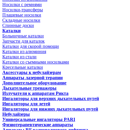
Носилки с ремнями
Носилки-трансферы
Плащевые носилки
Складные носилки
Спинные доски
Каталки
Больничные каталки
Запчасти для каталок
Каталки для скорой помощи
Каталки из алюминия
Каталки из стали
Каталки со съемными носилками
Кресельные каталки
Аксессуары к небулайзерам
Аппараты лазерной терапии
Дополнительное оборудование
Дыхательные тренажеры
Излучатели к аппаратам Рикта
Ингаляторы для верхних дыхательных путей
Ингаляторы для детей
Ингаляторы для нижних дыхательных путей
Небулайзеры
Универсальные ингаляторы PARI
Физиотерапевтические аппараты
Аппараты RF радиоволнового лифтинга