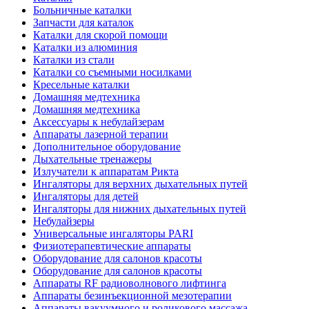
Больничные каталки
Запчасти для каталок
Каталки для скорой помощи
Каталки из алюминия
Каталки из стали
Каталки со съемными носилками
Кресельные каталки
Домашняя медтехника
Домашняя медтехника
Аксессуары к небулайзерам
Аппараты лазерной терапии
Дополнительное оборудование
Дыхательные тренажеры
Излучатели к аппаратам Рикта
Ингаляторы для верхних дыхательных путей
Ингаляторы для детей
Ингаляторы для нижних дыхательных путей
Небулайзеры
Универсальные ингаляторы PARI
Физиотерапевтические аппараты
Оборудование для салонов красоты
Оборудование для салонов красоты
Аппараты RF радиоволнового лифтинга
Аппараты безинъекционной мезотерапии
Аппараты вакуумного и роликового массажа