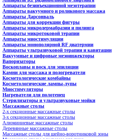
Аппараты безинъекционной мезотерапии
Аппараты вакуумного и роликового массажа
Аппараты Дарсонваль
Аппараты для коррекции фигуры
Аппараты микродермабразии и пилинга
Аппараты микротоковой терапии
Аппараты миостимуляции
Аппараты монополярной RF диатермии
Аппараты ультразвуковой терапии и кавитации
Вакуумные и цифровые мезоинжекторы
Вапоризаторы
Воскоплавы и воск для эпиляции
Камни для массажа и подогреватели
Косметологические комбайны
Косметологические лампы-лупы
Миостимуляторы
Нагреватели для полотенец
Стерилизаторы и ультразвуковые мойки
Массажные столы
2-х секционные массажные столы
3-х секционные массажные столы
Алюминиевые массажные столы
Деревянные массажные столы
Массажные столы для шейно-воротниковой зоны