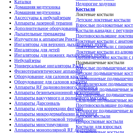
Каталки
Недорогие ходунки
Домашняя медтехника
Костыли
Домашняя медтехника
Локтевые костыли
Аксессуары к небулайзерам
Детские локтевые костыли
Аппараты лазерной терапии
Взрослые подлокотные кос
Дополнительное оборудование
Костыли-канадки с регули
Дыхательные тренажеры
Противоскользящие локтев
Излучатели к аппаратам Рикта
Локтевые костыли с анатом
Ингаляторы для верхних дыхательных путей
Локтевые костыли с пирам
Ингаляторы для детей
Локтевые костыли из алюм
Ингаляторы для нижних дыхательных путей
Ортопедические костыли с
Небулайзеры
Подмышечные костыли
Универсальные ингаляторы PARI
Взрослые подмышечные ко
Физиотерапевтические аппараты
Детские подмышечные кос
Оборудование для салонов красоты
Алюминиевые подмышечны
Оборудование для салонов красоты
Металлические подмышечн
Аппараты RF радиоволнового лифтинга
Усиленные подмышечные к
Аппараты безинъекционной мезотерапии
Регулируемые подмышечны
Аппараты вакуумного и роликового массажа
Складные подмышечные ко
Аппараты Дарсонваль
Противоскользящие подмы
Аппараты для коррекции фигуры
Недорогие подмышечные к
Аппараты микродермабразии и пилинга
Детские костыли
Аппараты микротоковой терапии
Подростковые костыли
Аппараты миостимуляции
Костыли для взрослых
Аппараты монополярной RF диатермии
Алюминиевые костыли