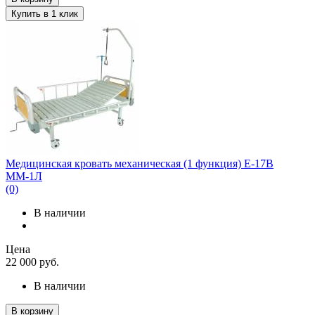
Купить в 1 клик
Медицинская кровать механическая (1 функция) E-17B
ММ-1Л
(0)
В наличии
Цена
22 000
руб.
В наличии
В корзину