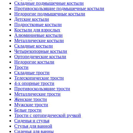
Складные подмышечные костыли
Противоскользящие подмышечные костыли
Недорогие подмышечные костыли
Детские костыли
Подростковые костыли
Костыли для взрослых
Алюминиевые костыли
Металлические костыли
Складные костыли
Четырехопорные костыли
Ортопедические костыли
Недорогие костыли
Трости
Складные трости
Телескопические трости
4-х опорные трости
Противоскользящие трости
Металлические трости
Женские трости
Мужские трости
Белые трости
Трости с ортопедической ручкой
Сиденья и стулья
Стулья для ванной
Сиденья для ванны