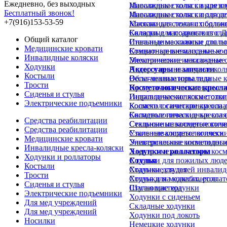
Ежедневно, без выходных
Инвалидные коляски для в
Массажные столы с вырезом
Бесплатный звонок!
Инвалидные коляски для д
Массажные столы с подгол
+7(916)153-53-59
Коляски для лежачих больн
Массажные столы с подлок
Коляски для подростков с 
Складные массажные стол
Общий каталог
Инвалидные коляски для п
Стальные массажные столы
Медицинские кровати
Комнатные инвалидные кол
Стационарные массажные 
Инвалидные коляски
Механические инвалидные 
Электрические массажные 
Ходунки
Недорогие инвалидные кол
Аксессуары и запчасти
Костыли
Облегченные инвалидные к
Весы-анализаторы тела
Трости
Прогулочные инвалидные к
Косметологические кресл
Сиденья и стулья
Инвалидные коляски с отк
Гидравлические косметолог
Электрические подъемники
Коляски с санитарным осн
Косметологические кресла д
Складные инвалидные коля
Косметологические кресла 
Средства реабилитации
Стальные инвалидные коля
Секционные косметологиче
Средства реабилитации
Узкие инвалидные коляски
Стальные косметологически
Медицинские кровати
Универсальные инвалидные
Электрические косметологи
Инвалидные кресла-коляски
Ходунки и роллаторы
Электро-механические косм
Ходунки и роллаторы
Ходунки для пожилых люд
Стулья
Костыли
Ходунки для детей инвалид
Стальные стулья
Трости
Ходунки на колесах, ролла
Стулья для медкабинетов
Сиденья и стулья
Шагающие ходунки
Стулья мастера
Электрические подъемники
Ходунки с сиденьем
Для мед учреждений
Складные ходунки
Для мед учреждений
Ходунки под локоть
Носилки
Немецкие ходунки