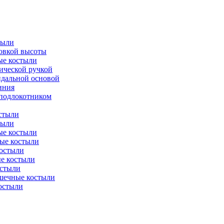
тыли
ровкой высоты
ые костыли
ической ручкой
идальной основой
иния
 подлокотником
стыли
тыли
е костыли
ые костыли
остыли
е костыли
стыли
шечные костыли
остыли