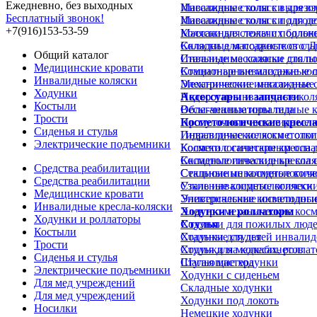
Ежедневно, без выходных
Инвалидные коляски для в
Массажные столы с вырезом
Бесплатный звонок!
Инвалидные коляски для д
Массажные столы с подгол
+7(916)153-53-59
Коляски для лежачих больн
Массажные столы с подлок
Коляски для подростков с 
Складные массажные стол
Общий каталог
Инвалидные коляски для п
Стальные массажные столы
Медицинские кровати
Комнатные инвалидные кол
Стационарные массажные 
Инвалидные коляски
Механические инвалидные 
Электрические массажные 
Ходунки
Недорогие инвалидные кол
Аксессуары и запчасти
Костыли
Облегченные инвалидные к
Весы-анализаторы тела
Трости
Прогулочные инвалидные к
Косметологические кресл
Сиденья и стулья
Инвалидные коляски с отк
Гидравлические косметолог
Электрические подъемники
Коляски с санитарным осн
Косметологические кресла д
Складные инвалидные коля
Косметологические кресла 
Средства реабилитации
Стальные инвалидные коля
Секционные косметологиче
Средства реабилитации
Узкие инвалидные коляски
Стальные косметологически
Медицинские кровати
Универсальные инвалидные
Электрические косметологи
Инвалидные кресла-коляски
Ходунки и роллаторы
Электро-механические косм
Ходунки и роллаторы
Ходунки для пожилых люд
Стулья
Костыли
Ходунки для детей инвалид
Стальные стулья
Трости
Ходунки на колесах, ролла
Стулья для медкабинетов
Сиденья и стулья
Шагающие ходунки
Стулья мастера
Электрические подъемники
Ходунки с сиденьем
Для мед учреждений
Складные ходунки
Для мед учреждений
Ходунки под локоть
Носилки
Немецкие ходунки