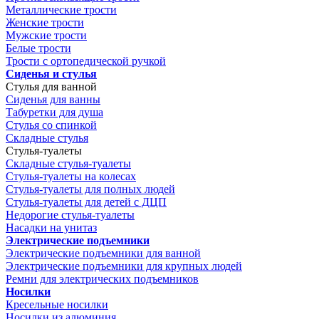
Металлические трости
Женские трости
Мужские трости
Белые трости
Трости с ортопедической ручкой
Сиденья и стулья
Стулья для ванной
Сиденья для ванны
Табуретки для душа
Стулья со спинкой
Складные стулья
Стулья-туалеты
Складные стулья-туалеты
Стулья-туалеты на колесах
Стулья-туалеты для полных людей
Стулья-туалеты для детей с ДЦП
Недорогие стулья-туалеты
Насадки на унитаз
Электрические подъемники
Электрические подъемники для ванной
Электрические подъемники для крупных людей
Ремни для электрических подъемников
Носилки
Кресельные носилки
Носилки из алюминия