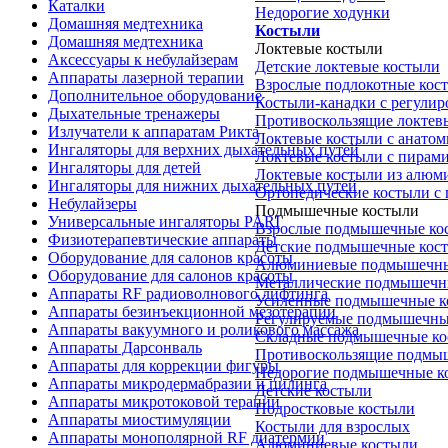
Каталки
Недорогие ходунки
Домашняя медтехника
Костыли
Домашняя медтехника
Локтевые костыли
Аксессуары к небулайзерам
Детские локтевые костыли
Аппараты лазерной терапии
Взрослые подлокотные кос
Дополнительное оборудование
Костыли-канадки с регули
Дыхательные тренажеры
Противоскользящие локтев
Излучатели к аппаратам Рикта
Локтевые костыли с анатом
Ингаляторы для верхних дыхательных путей
Локтевые костыли с пирам
Ингаляторы для детей
Локтевые костыли из алюм
Ингаляторы для нижних дыхательных путей
Ортопедические костыли с
Небулайзеры
Подмышечные костыли
Универсальные ингаляторы PARI
Взрослые подмышечные ко
Физиотерапевтические аппараты
Детские подмышечные кос
Оборудование для салонов красоты
Алюминиевые подмышечны
Оборудование для салонов красоты
Металлические подмышечн
Аппараты RF радиоволнового лифтинга
Усиленные подмышечные к
Аппараты безинъекционной мезотерапии
Регулируемые подмышечны
Аппараты вакуумного и роликового массажа
Складные подмышечные ко
Аппараты Дарсонваль
Противоскользящие подмы
Аппараты для коррекции фигуры
Недорогие подмышечные к
Аппараты микродермабразии и пилинга
Детские костыли
Аппараты микротоковой терапии
Подростковые костыли
Аппараты миостимуляции
Костыли для взрослых
Аппараты монополярной RF диатермии
Алюминиевые костыли