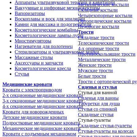
Аппараты ультразвуковой терапии и кавитации
Металлические костыли
Вакуумные и цифровые мезоинжекторы
Складные костыли
Вапоризаторы
Четырехопорные костыли
Воскоплавы и воск для эпиляции
Ортопедические костыли
Камни для массажа и подогреватели
Недорогие костыли
Косметологические комбайны
Трости
Косметологические лампы-лупы
Складные трости
Миостимуляторы
Телескопические трости
Нагреватели для полотенец
4-х опорные трости
Стерилизаторы и ультразвуковые мойки
Противоскользящие трости
Массажные столы
Металлические трости
Аксессуары и запчасти
Женские трости
Косметологические кресла
Мужские трости
Стулья
Белые трости
Трости с ортопедической р
Медицинские кровати
Сиденья и стулья
Кровати с электроприводом
Стулья для ванной
2-х секционные медицинские кровати
Сиденья для ванны
3-х секционные медицинские кровати
Табуретки для душа
4-х секционные медицинские кровати
Стулья со спинкой
Кровати для новорожденных
Складные стулья
Детские медицинские кровати
Стулья-туалеты
Подростковые медицинские кровати
Складные стулья-туалеты
Механические медицинские кровати
Стулья-туалеты на колесах
Кровати с подъемным механизмом
Стулья-туалеты для полных