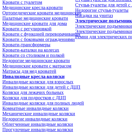
Кровати с туалетом
Стулья-туалеты для детей 
Медицинские крeсла-кровати
Недорогие стулья-туалеты
Ортопедические кровати медицинские
Насадки на унитаз
Палатные медицинские кровати
Электрические подъемни
Медицинские кровати для дома
Электрические подъемники
Кровати с регулировкой
Электрические подъемники
Кровати с функцией переворачивания
Ремни для электрических 
Кровати с боковыми ограждениями
Кровати-трансформеры
Кровати-каталки на колесах
Кровати со столиком и полкой
Недорогие медицинские кровати
Медицинские кровати с матрасом
Матрасы для мед кроватей
Инвалидные кресла-коляски
Инвалидные коляски для взрослых
Инвалидные коляски для детей с ДЦП
Коляски для лежачих больных
Коляски для подростков с ДЦП
Инвалидные коляски для полных людей
Комнатные инвалидные коляски
Механические инвалидные коляски
Недорогие инвалидные коляски
Облегченные инвалидные коляски
Прогулочные инвалидные коляски