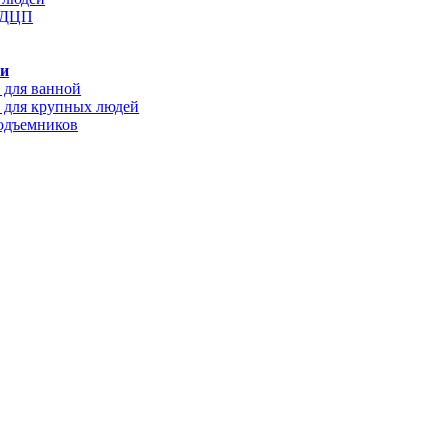
с ДЦП
ки
 для ванной
 для крупных людей
подъемников