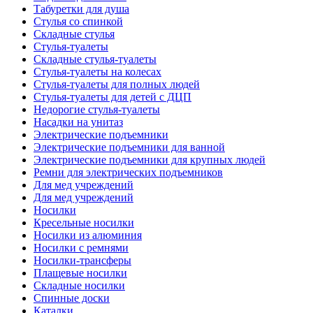
Табуретки для душа
Стулья со спинкой
Складные стулья
Стулья-туалеты
Складные стулья-туалеты
Стулья-туалеты на колесах
Стулья-туалеты для полных людей
Стулья-туалеты для детей с ДЦП
Недорогие стулья-туалеты
Насадки на унитаз
Электрические подъемники
Электрические подъемники для ванной
Электрические подъемники для крупных людей
Ремни для электрических подъемников
Для мед учреждений
Для мед учреждений
Носилки
Кресельные носилки
Носилки из алюминия
Носилки с ремнями
Носилки-трансферы
Плащевые носилки
Складные носилки
Спинные доски
Каталки