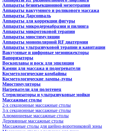
Аппараты безинъекционной мезотерапии
Аппараты вакуумного и роликового массажа
Аппараты Дарсонваль
Аппараты для коррекции фигуры
Аппараты микродермабразии и пилинга
Аппараты микротоковой терапии
Аппараты миостимуляции
Аппараты монополярной RF диатермии
Аппараты ультразвуковой терапии и кавитации
Вакуумные и цифровые мезоинжекторы
Вапоризаторы
Воскоплавы и воск для эпиляции
Камни для массажа и подогреватели
Косметологические комбайны
Косметологические лампы-лупы
Миостимуляторы
Нагреватели для полотенец
Стерилизаторы и ультразвуковые мойки
Массажные столы
2-х секционные массажные столы
3-х секционные массажные столы
Алюминиевые массажные столы
Деревянные массажные столы
Массажные столы для шейно-воротниковой зоны