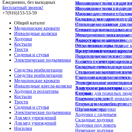
Ежедневно, без выходных
Инвалидные коляски для в
Массажные столы с вырезом
Бесплатный звонок!
Инвалидные коляски для д
Массажные столы с подгол
+7(916)153-53-59
Коляски для лежачих больн
Массажные столы с подлок
Коляски для подростков с 
Складные массажные стол
Общий каталог
Инвалидные коляски для п
Стальные массажные столы
Медицинские кровати
Комнатные инвалидные кол
Стационарные массажные 
Инвалидные коляски
Механические инвалидные 
Электрические массажные 
Ходунки
Недорогие инвалидные кол
Аксессуары и запчасти
Костыли
Облегченные инвалидные к
Весы-анализаторы тела
Трости
Прогулочные инвалидные к
Косметологические кресл
Сиденья и стулья
Инвалидные коляски с отк
Гидравлические косметолог
Электрические подъемники
Коляски с санитарным осн
Косметологические кресла д
Складные инвалидные коля
Косметологические кресла 
Средства реабилитации
Стальные инвалидные коля
Секционные косметологиче
Средства реабилитации
Узкие инвалидные коляски
Стальные косметологически
Медицинские кровати
Универсальные инвалидные
Электрические косметологи
Инвалидные кресла-коляски
Ходунки и роллаторы
Электро-механические косм
Ходунки и роллаторы
Ходунки для пожилых люд
Стулья
Костыли
Ходунки для детей инвалид
Стальные стулья
Трости
Ходунки на колесах, ролла
Стулья для медкабинетов
Сиденья и стулья
Шагающие ходунки
Стулья мастера
Электрические подъемники
Ходунки с сиденьем
Для мед учреждений
Складные ходунки
Для мед учреждений
Ходунки под локоть
Носилки
Немецкие ходунки