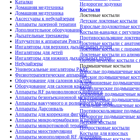
Каталки
Недорогие ходунки
Домашняя медтехника
Костыли
Домашняя медтехника
Локтевые костыли
Аксессуары к небулайзерам
Детские локтевые костыли
Аппараты лазерной терапии
Взрослые подлокотные кос
Дополнительное оборудование
Костыли-канадки с регули
Дыхательные тренажеры
Противоскользящие локтев
Излучатели к аппаратам Рикта
Локтевые костыли с анатом
Ингаляторы для верхних дыхательных путей
Локтевые костыли с пирам
Ингаляторы для детей
Локтевые костыли из алюм
Ингаляторы для нижних дыхательных путей
Ортопедические костыли с
Небулайзеры
Подмышечные костыли
Универсальные ингаляторы PARI
Взрослые подмышечные ко
Физиотерапевтические аппараты
Детские подмышечные кос
Оборудование для салонов красоты
Алюминиевые подмышечны
Оборудование для салонов красоты
Металлические подмышечн
Аппараты RF радиоволнового лифтинга
Усиленные подмышечные к
Аппараты безинъекционной мезотерапии
Регулируемые подмышечны
Аппараты вакуумного и роликового массажа
Складные подмышечные ко
Аппараты Дарсонваль
Противоскользящие подмы
Аппараты для коррекции фигуры
Недорогие подмышечные к
Аппараты микродермабразии и пилинга
Детские костыли
Аппараты микротоковой терапии
Подростковые костыли
Аппараты миостимуляции
Костыли для взрослых
Аппараты монополярной RF диатермии
Алюминиевые костыли