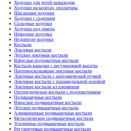
Ходунки для детей инвалидов
Ходунки на колесах, роллаторы
Шагающие ходунки
Ходунки с сиденьем
Складные ходунки
Ходунки под локоть
Немецкие ходунки
Недорогие ходунки
Костыли
Локтевые костыли
Детские локтевые костыли
Взрослые подлокотные костыли
Костыли-канадки с регулировкой высоты
Противоскользящие локтевые костыли
Локтевые костыли с анатомической ручкой
Локтевые костыли с пирамидальной основой
Локтевые костыли из алюминия
Ортопедические костыли с подлокотником
Подмышечные костыли
Взрослые подмышечные костыли
Детские подмышечные костыли
Алюминиевые подмышечные костыли
Металлические подмышечные костыли
Усиленные подмышечные костыли
Регулируемые подмышечные костыли