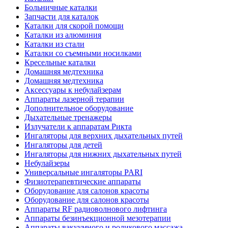
Больничные каталки
Запчасти для каталок
Каталки для скорой помощи
Каталки из алюминия
Каталки из стали
Каталки со съемными носилками
Кресельные каталки
Домашняя медтехника
Домашняя медтехника
Аксессуары к небулайзерам
Аппараты лазерной терапии
Дополнительное оборудование
Дыхательные тренажеры
Излучатели к аппаратам Рикта
Ингаляторы для верхних дыхательных путей
Ингаляторы для детей
Ингаляторы для нижних дыхательных путей
Небулайзеры
Универсальные ингаляторы PARI
Физиотерапевтические аппараты
Оборудование для салонов красоты
Оборудование для салонов красоты
Аппараты RF радиоволнового лифтинга
Аппараты безинъекционной мезотерапии
Аппараты вакуумного и роликового массажа