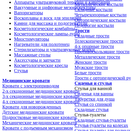
Аппараты ультразвуковой терапии и кавитации
Металлические костыли
Вакуумные и цифровые мезоинжекторы
Складные костыли
Вапоризаторы
Четырехопорные костыли
Воскоплавы и воск для эпиляции
Ортопедические костыли
Камни для массажа и подогреватели
Недорогие костыли
Косметологические комбайны
Трости
Косметологические лампы-лупы
Складные трости
Миостимуляторы
Телескопические трости
Нагреватели для полотенец
4-х опорные трости
Стерилизаторы и ультразвуковые мойки
Противоскользящие трости
Массажные столы
Металлические трости
Аксессуары и запчасти
Женские трости
Косметологические кресла
Мужские трости
Стулья
Белые трости
Трости с ортопедической р
Медицинские кровати
Сиденья и стулья
Кровати с электроприводом
Стулья для ванной
2-х секционные медицинские кровати
Сиденья для ванны
3-х секционные медицинские кровати
Табуретки для душа
4-х секционные медицинские кровати
Стулья со спинкой
Кровати для новорожденных
Складные стулья
Детские медицинские кровати
Стулья-туалеты
Подростковые медицинские кровати
Складные стулья-туалеты
Механические медицинские кровати
Стулья-туалеты на колесах
Кровати с подъемным механизмом
Стулья-туалеты для полных