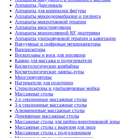
Аппараты Дарсонваль
Аппараты для коррекции фигуры
Аппараты микродермабразии и пилинга
Аппараты микротоковой терапии
Аппараты миостимуляции
Аппараты монополярной RF диатермии
Аппараты ультразвуковой терапии и кавитации
Вакуумные и цифровые мезоинжекторы
Вапоризаторы
Воскоплавы и воск для эпиляции
Камни для массажа и подогреватели
Косметологические комбайны
Косметологические лампы-лупы
Миостимуляторы
Нагреватели для полотенец
Стерилизаторы и ультразвуковые мойки
Массажные столы
2-х секционные массажные столы
3-х секционные массажные столы
Алюминиевые массажные столы
Деревянные массажные столы
Массажные столы для шейно-воротниковой зоны
Массажные столы с вырезом для лица
Массажные столы с подголовником