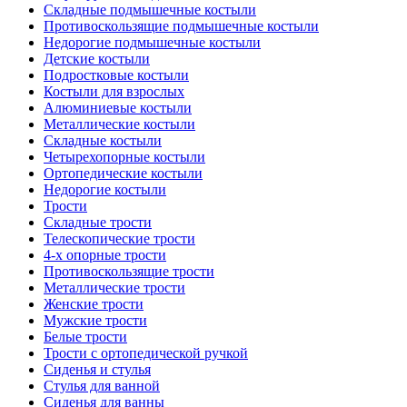
Складные подмышечные костыли
Противоскользящие подмышечные костыли
Недорогие подмышечные костыли
Детские костыли
Подростковые костыли
Костыли для взрослых
Алюминиевые костыли
Металлические костыли
Складные костыли
Четырехопорные костыли
Ортопедические костыли
Недорогие костыли
Трости
Складные трости
Телескопические трости
4-х опорные трости
Противоскользящие трости
Металлические трости
Женские трости
Мужские трости
Белые трости
Трости с ортопедической ручкой
Сиденья и стулья
Стулья для ванной
Сиденья для ванны