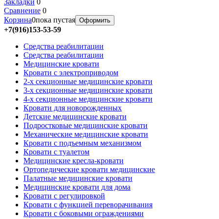
Закладки
0
Сравнение
0
Корзина
0
пока пустая
Оформить
+7(916)153-53-59
Средства реабилитации
Средства реабилитации
Медицинские кровати
Кровати с электроприводом
2-х секционные медицинские кровати
3-х секционные медицинские кровати
4-х секционные медицинские кровати
Кровати для новорожденных
Детские медицинские кровати
Подростковые медицинские кровати
Механические медицинские кровати
Кровати с подъемным механизмом
Кровати с туалетом
Медицинские крeсла-кровати
Ортопедические кровати медицинские
Палатные медицинские кровати
Медицинские кровати для дома
Кровати с регулировкой
Кровати с функцией переворачивания
Кровати с боковыми ограждениями