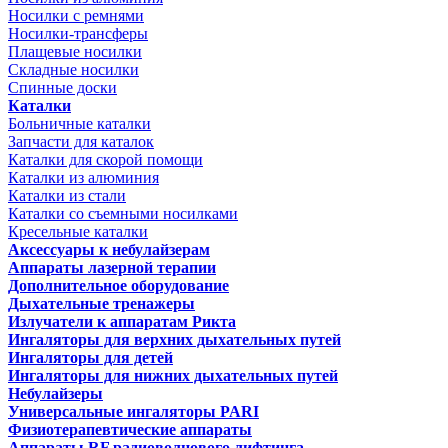
Носилки с ремнями
Носилки-трансферы
Плащевые носилки
Складные носилки
Спинные доски
Каталки
Больничные каталки
Запчасти для каталок
Каталки для скорой помощи
Каталки из алюминия
Каталки из стали
Каталки со съемными носилками
Кресельные каталки
Аксессуары к небулайзерам
Аппараты лазерной терапии
Дополнительное оборудование
Дыхательные тренажеры
Излучатели к аппаратам Рикта
Ингаляторы для верхних дыхательных путей
Ингаляторы для детей
Ингаляторы для нижних дыхательных путей
Небулайзеры
Универсальные ингаляторы PARI
Физиотерапевтические аппараты
Аппараты RF радиоволнового лифтинга