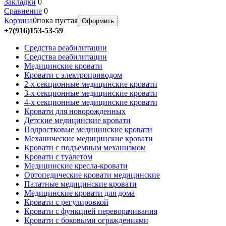
Закладки
0
Сравнение
0
Корзина
0
пока пустая
Оформить
+7(916)153-53-59
Средства реабилитации
Средства реабилитации
Медицинские кровати
Кровати с электроприводом
2-х секционные медицинские кровати
3-х секционные медицинские кровати
4-х секционные медицинские кровати
Кровати для новорожденных
Детские медицинские кровати
Подростковые медицинские кровати
Механические медицинские кровати
Кровати с подъемным механизмом
Кровати с туалетом
Медицинские крeсла-кровати
Ортопедические кровати медицинские
Палатные медицинские кровати
Медицинские кровати для дома
Кровати с регулировкой
Кровати с функцией переворачивания
Кровати с боковыми ограждениями