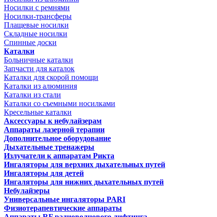
Носилки с ремнями
Носилки-трансферы
Плащевые носилки
Складные носилки
Спинные доски
Каталки
Больничные каталки
Запчасти для каталок
Каталки для скорой помощи
Каталки из алюминия
Каталки из стали
Каталки со съемными носилками
Кресельные каталки
Аксессуары к небулайзерам
Аппараты лазерной терапии
Дополнительное оборудование
Дыхательные тренажеры
Излучатели к аппаратам Рикта
Ингаляторы для верхних дыхательных путей
Ингаляторы для детей
Ингаляторы для нижних дыхательных путей
Небулайзеры
Универсальные ингаляторы PARI
Физиотерапевтические аппараты
Аппараты RF радиоволнового лифтинга