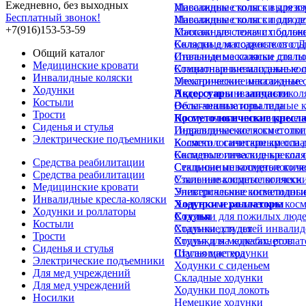
Ежедневно, без выходных
Инвалидные коляски для в
Массажные столы с вырезом
Бесплатный звонок!
Инвалидные коляски для д
Массажные столы с подгол
+7(916)153-53-59
Коляски для лежачих больн
Массажные столы с подлок
Коляски для подростков с 
Складные массажные стол
Общий каталог
Инвалидные коляски для п
Стальные массажные столы
Медицинские кровати
Комнатные инвалидные кол
Стационарные массажные 
Инвалидные коляски
Механические инвалидные 
Электрические массажные 
Ходунки
Недорогие инвалидные кол
Аксессуары и запчасти
Костыли
Облегченные инвалидные к
Весы-анализаторы тела
Трости
Прогулочные инвалидные к
Косметологические кресл
Сиденья и стулья
Инвалидные коляски с отк
Гидравлические косметолог
Электрические подъемники
Коляски с санитарным осн
Косметологические кресла д
Складные инвалидные коля
Косметологические кресла 
Средства реабилитации
Стальные инвалидные коля
Секционные косметологиче
Средства реабилитации
Узкие инвалидные коляски
Стальные косметологически
Медицинские кровати
Универсальные инвалидные
Электрические косметологи
Инвалидные кресла-коляски
Ходунки и роллаторы
Электро-механические косм
Ходунки и роллаторы
Ходунки для пожилых люд
Стулья
Костыли
Ходунки для детей инвалид
Стальные стулья
Трости
Ходунки на колесах, ролла
Стулья для медкабинетов
Сиденья и стулья
Шагающие ходунки
Стулья мастера
Электрические подъемники
Ходунки с сиденьем
Для мед учреждений
Складные ходунки
Для мед учреждений
Ходунки под локоть
Носилки
Немецкие ходунки