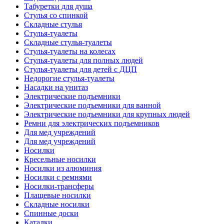
Табуретки для душа
Стулья со спинкой
Складные стулья
Стулья-туалеты
Складные стулья-туалеты
Стулья-туалеты на колесах
Стулья-туалеты для полных людей
Стулья-туалеты для детей с ДЦП
Недорогие стулья-туалеты
Насадки на унитаз
Электрические подъемники
Электрические подъемники для ванной
Электрические подъемники для крупных людей
Ремни для электрических подъемников
Для мед учреждений
Для мед учреждений
Носилки
Кресельные носилки
Носилки из алюминия
Носилки с ремнями
Носилки-трансферы
Плащевые носилки
Складные носилки
Спинные доски
Каталки