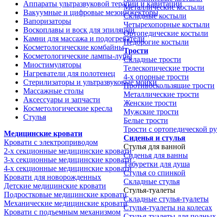
Аппараты ультразвуковой терапии и кавитации
Металлические костыли
Вакуумные и цифровые мезоинжекторы
Складные костыли
Вапоризаторы
Четырехопорные костыли
Воскоплавы и воск для эпиляции
Ортопедические костыли
Камни для массажа и подогреватели
Недорогие костыли
Косметологические комбайны
Трости
Косметологические лампы-лупы
Складные трости
Миостимуляторы
Телескопические трости
Нагреватели для полотенец
4-х опорные трости
Стерилизаторы и ультразвуковые мойки
Противоскользящие трости
Массажные столы
Металлические трости
Аксессуары и запчасти
Женские трости
Косметологические кресла
Мужские трости
Стулья
Белые трости
Трости с ортопедической р
Медицинские кровати
Сиденья и стулья
Кровати с электроприводом
Стулья для ванной
2-х секционные медицинские кровати
Сиденья для ванны
3-х секционные медицинские кровати
Табуретки для душа
4-х секционные медицинские кровати
Стулья со спинкой
Кровати для новорожденных
Складные стулья
Детские медицинские кровати
Стулья-туалеты
Подростковые медицинские кровати
Складные стулья-туалеты
Механические медицинские кровати
Стулья-туалеты на колесах
Кровати с подъемным механизмом
Стулья-туалеты для полных