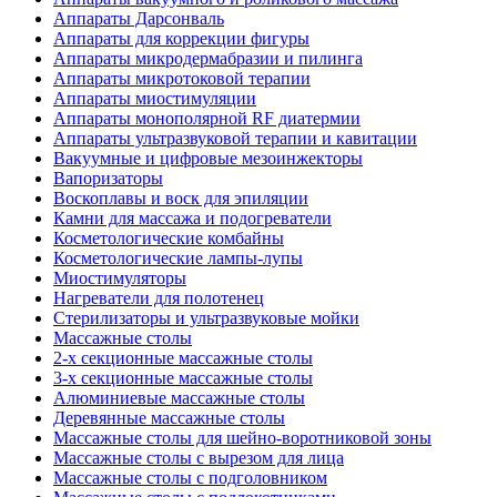
Аппараты Дарсонваль
Аппараты для коррекции фигуры
Аппараты микродермабразии и пилинга
Аппараты микротоковой терапии
Аппараты миостимуляции
Аппараты монополярной RF диатермии
Аппараты ультразвуковой терапии и кавитации
Вакуумные и цифровые мезоинжекторы
Вапоризаторы
Воскоплавы и воск для эпиляции
Камни для массажа и подогреватели
Косметологические комбайны
Косметологические лампы-лупы
Миостимуляторы
Нагреватели для полотенец
Стерилизаторы и ультразвуковые мойки
Массажные столы
2-х секционные массажные столы
3-х секционные массажные столы
Алюминиевые массажные столы
Деревянные массажные столы
Массажные столы для шейно-воротниковой зоны
Массажные столы с вырезом для лица
Массажные столы с подголовником