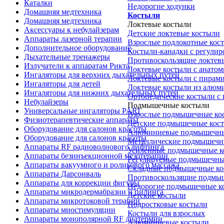
Каталки
Недорогие ходунки
Домашняя медтехника
Костыли
Домашняя медтехника
Локтевые костыли
Аксессуары к небулайзерам
Детские локтевые костыли
Аппараты лазерной терапии
Взрослые подлокотные кос
Дополнительное оборудование
Костыли-канадки с регули
Дыхательные тренажеры
Противоскользящие локтев
Излучатели к аппаратам Рикта
Локтевые костыли с анатом
Ингаляторы для верхних дыхательных путей
Локтевые костыли с пирам
Ингаляторы для детей
Локтевые костыли из алюм
Ингаляторы для нижних дыхательных путей
Ортопедические костыли с
Небулайзеры
Подмышечные костыли
Универсальные ингаляторы PARI
Взрослые подмышечные ко
Физиотерапевтические аппараты
Детские подмышечные кос
Оборудование для салонов красоты
Алюминиевые подмышечны
Оборудование для салонов красоты
Металлические подмышечн
Аппараты RF радиоволнового лифтинга
Усиленные подмышечные к
Аппараты безинъекционной мезотерапии
Регулируемые подмышечны
Аппараты вакуумного и роликового массажа
Складные подмышечные ко
Аппараты Дарсонваль
Противоскользящие подмы
Аппараты для коррекции фигуры
Недорогие подмышечные к
Аппараты микродермабразии и пилинга
Детские костыли
Аппараты микротоковой терапии
Подростковые костыли
Аппараты миостимуляции
Костыли для взрослых
Аппараты монополярной RF диатермии
Алюминиевые костыли