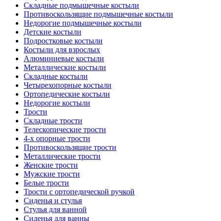
Складные подмышечные костыли
Противоскользящие подмышечные костыли
Недорогие подмышечные костыли
Детские костыли
Подростковые костыли
Костыли для взрослых
Алюминиевые костыли
Металлические костыли
Складные костыли
Четырехопорные костыли
Ортопедические костыли
Недорогие костыли
Трости
Складные трости
Телескопические трости
4-х опорные трости
Противоскользящие трости
Металлические трости
Женские трости
Мужские трости
Белые трости
Трости с ортопедической ручкой
Сиденья и стулья
Стулья для ванной
Сиденья для ванны