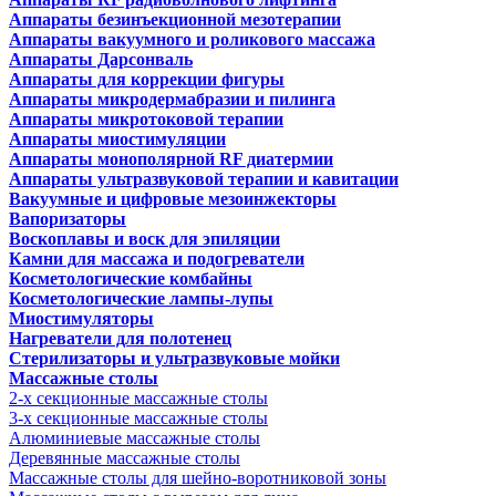
Аппараты безинъекционной мезотерапии
Аппараты вакуумного и роликового массажа
Аппараты Дарсонваль
Аппараты для коррекции фигуры
Аппараты микродермабразии и пилинга
Аппараты микротоковой терапии
Аппараты миостимуляции
Аппараты монополярной RF диатермии
Аппараты ультразвуковой терапии и кавитации
Вакуумные и цифровые мезоинжекторы
Вапоризаторы
Воскоплавы и воск для эпиляции
Камни для массажа и подогреватели
Косметологические комбайны
Косметологические лампы-лупы
Миостимуляторы
Нагреватели для полотенец
Стерилизаторы и ультразвуковые мойки
Массажные столы
2-х секционные массажные столы
3-х секционные массажные столы
Алюминиевые массажные столы
Деревянные массажные столы
Массажные столы для шейно-воротниковой зоны