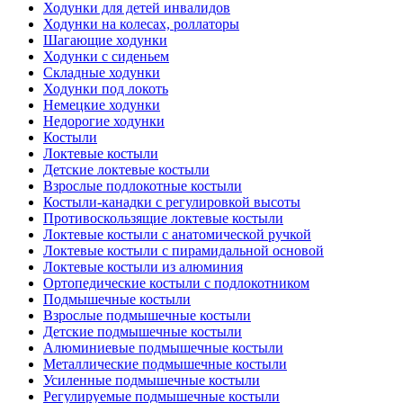
Ходунки для детей инвалидов
Ходунки на колесах, роллаторы
Шагающие ходунки
Ходунки с сиденьем
Складные ходунки
Ходунки под локоть
Немецкие ходунки
Недорогие ходунки
Костыли
Локтевые костыли
Детские локтевые костыли
Взрослые подлокотные костыли
Костыли-канадки с регулировкой высоты
Противоскользящие локтевые костыли
Локтевые костыли с анатомической ручкой
Локтевые костыли с пирамидальной основой
Локтевые костыли из алюминия
Ортопедические костыли с подлокотником
Подмышечные костыли
Взрослые подмышечные костыли
Детские подмышечные костыли
Алюминиевые подмышечные костыли
Металлические подмышечные костыли
Усиленные подмышечные костыли
Регулируемые подмышечные костыли