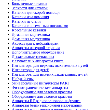
Больничные каталки
Запчасти для каталок
Каталки для скорой помощи
Каталки из алюминия
Каталки из стали
Каталки со съемными носилками
Кресельные каталки
Домашняя медтехника
Домашняя медтехника
Аксессуары к небулайзерам
Аппараты лазерной терапии
Дополнительное оборудование
Дыхательные тренажеры
Излучатели к аппаратам Рикта
Ингаляторы для верхних дыхательных путей
Ингаляторы для детей
Ингаляторы для нижних дыхательных путей
Небулайзеры
Универсальные ингаляторы PARI
Физиотерапевтические аппараты
Оборудование для салонов красоты
Оборудование для салонов красоты
Аппараты RF радиоволнового лифтинга
Аппараты безинъекционной мезотерапии
Аппараты вакуумного и роликового массажа