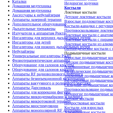
Каталки
Недорогие ходунки
Домашняя медтехника
Костыли
Домашняя медтехника
Локтевые костыли
Аксессуары к небулайзерам
Детские локтевые костыли
Аппараты лазерной терапии
Взрослые подлокотные кос
Дополнительное оборудование
Костыли-канадки с регули
Дыхательные тренажеры
Противоскользящие локтев
Излучатели к аппаратам Рикта
Локтевые костыли с анатом
Ингаляторы для верхних дыхательных путей
Локтевые костыли с пирам
Ингаляторы для детей
Локтевые костыли из алюм
Ингаляторы для нижних дыхательных путей
Ортопедические костыли с
Небулайзеры
Подмышечные костыли
Универсальные ингаляторы PARI
Взрослые подмышечные ко
Физиотерапевтические аппараты
Детские подмышечные кос
Оборудование для салонов красоты
Алюминиевые подмышечны
Оборудование для салонов красоты
Металлические подмышечн
Аппараты RF радиоволнового лифтинга
Усиленные подмышечные к
Аппараты безинъекционной мезотерапии
Регулируемые подмышечны
Аппараты вакуумного и роликового массажа
Складные подмышечные ко
Аппараты Дарсонваль
Противоскользящие подмы
Аппараты для коррекции фигуры
Недорогие подмышечные к
Аппараты микродермабразии и пилинга
Детские костыли
Аппараты микротоковой терапии
Подростковые костыли
Аппараты миостимуляции
Костыли для взрослых
Аппараты монополярной RF диатермии
Алюминиевые костыли