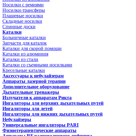
Носилки с ремнями
Носилки-трансферы
Плащевые носилки
Складные носилки
Спинные доски
Каталки
Больничные каталки
Запчасти для каталок
Каталки для скорой помощи
Каталки из алюминия
Каталки из стали
Каталки со съемными носилками
Кресельные каталки
Аксессуары к небулайзерам
Аппараты лазерной терапии
Дополнительное оборудование
Дыхательные тренажеры
Излучатели к аппаратам Рикта
Ингаляторы для верхних дыхательных путей
Ингаляторы для детей
Ингаляторы для нижних дыхательных путей
Небулайзеры
Универсальные ингаляторы PARI
Физиотерапевтические аппараты
Аппараты RF радиоволнового лифтинга