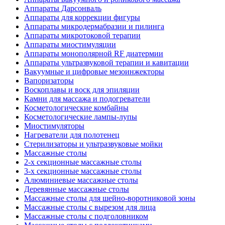
Аппараты Дарсонваль
Аппараты для коррекции фигуры
Аппараты микродермабразии и пилинга
Аппараты микротоковой терапии
Аппараты миостимуляции
Аппараты монополярной RF диатермии
Аппараты ультразвуковой терапии и кавитации
Вакуумные и цифровые мезоинжекторы
Вапоризаторы
Воскоплавы и воск для эпиляции
Камни для массажа и подогреватели
Косметологические комбайны
Косметологические лампы-лупы
Миостимуляторы
Нагреватели для полотенец
Стерилизаторы и ультразвуковые мойки
Массажные столы
2-х секционные массажные столы
3-х секционные массажные столы
Алюминиевые массажные столы
Деревянные массажные столы
Массажные столы для шейно-воротниковой зоны
Массажные столы с вырезом для лица
Массажные столы с подголовником