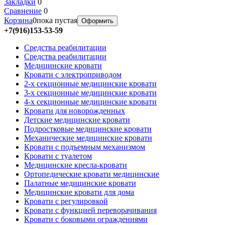
Закладки
0
Сравнение
0
Корзина
0
пока пустая
Оформить
+7(916)153-53-59
Средства реабилитации
Средства реабилитации
Медицинские кровати
Кровати с электроприводом
2-х секционные медицинские кровати
3-х секционные медицинские кровати
4-х секционные медицинские кровати
Кровати для новорожденных
Детские медицинские кровати
Подростковые медицинские кровати
Механические медицинские кровати
Кровати с подъемным механизмом
Кровати с туалетом
Медицинские крeсла-кровати
Ортопедические кровати медицинские
Палатные медицинские кровати
Медицинские кровати для дома
Кровати с регулировкой
Кровати с функцией переворачивания
Кровати с боковыми ограждениями