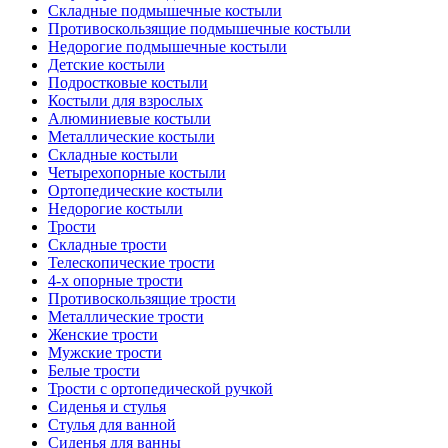
Складные подмышечные костыли
Противоскользящие подмышечные костыли
Недорогие подмышечные костыли
Детские костыли
Подростковые костыли
Костыли для взрослых
Алюминиевые костыли
Металлические костыли
Складные костыли
Четырехопорные костыли
Ортопедические костыли
Недорогие костыли
Трости
Складные трости
Телескопические трости
4-х опорные трости
Противоскользящие трости
Металлические трости
Женские трости
Мужские трости
Белые трости
Трости с ортопедической ручкой
Сиденья и стулья
Стулья для ванной
Сиденья для ванны