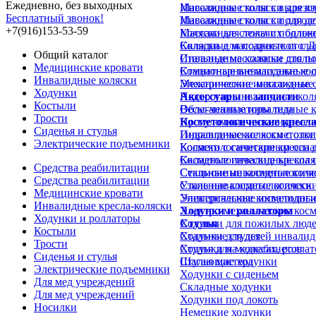
Ежедневно, без выходных
Инвалидные коляски для в
Массажные столы с вырезом
Бесплатный звонок!
Инвалидные коляски для д
Массажные столы с подгол
+7(916)153-53-59
Коляски для лежачих больн
Массажные столы с подлок
Коляски для подростков с 
Складные массажные стол
Общий каталог
Инвалидные коляски для п
Стальные массажные столы
Медицинские кровати
Комнатные инвалидные кол
Стационарные массажные 
Инвалидные коляски
Механические инвалидные 
Электрические массажные 
Ходунки
Недорогие инвалидные кол
Аксессуары и запчасти
Костыли
Облегченные инвалидные к
Весы-анализаторы тела
Трости
Прогулочные инвалидные к
Косметологические кресл
Сиденья и стулья
Инвалидные коляски с отк
Гидравлические косметолог
Электрические подъемники
Коляски с санитарным осн
Косметологические кресла д
Складные инвалидные коля
Косметологические кресла 
Средства реабилитации
Стальные инвалидные коля
Секционные косметологиче
Средства реабилитации
Узкие инвалидные коляски
Стальные косметологически
Медицинские кровати
Универсальные инвалидные
Электрические косметологи
Инвалидные кресла-коляски
Ходунки и роллаторы
Электро-механические косм
Ходунки и роллаторы
Ходунки для пожилых люд
Стулья
Костыли
Ходунки для детей инвалид
Стальные стулья
Трости
Ходунки на колесах, ролла
Стулья для медкабинетов
Сиденья и стулья
Шагающие ходунки
Стулья мастера
Электрические подъемники
Ходунки с сиденьем
Для мед учреждений
Складные ходунки
Для мед учреждений
Ходунки под локоть
Носилки
Немецкие ходунки