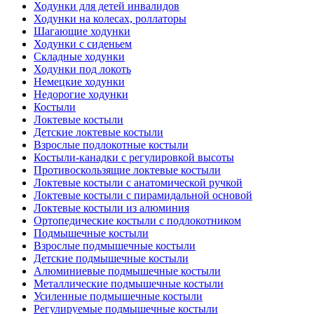
Ходунки для детей инвалидов
Ходунки на колесах, роллаторы
Шагающие ходунки
Ходунки с сиденьем
Складные ходунки
Ходунки под локоть
Немецкие ходунки
Недорогие ходунки
Костыли
Локтевые костыли
Детские локтевые костыли
Взрослые подлокотные костыли
Костыли-канадки с регулировкой высоты
Противоскользящие локтевые костыли
Локтевые костыли с анатомической ручкой
Локтевые костыли с пирамидальной основой
Локтевые костыли из алюминия
Ортопедические костыли с подлокотником
Подмышечные костыли
Взрослые подмышечные костыли
Детские подмышечные костыли
Алюминиевые подмышечные костыли
Металлические подмышечные костыли
Усиленные подмышечные костыли
Регулируемые подмышечные костыли