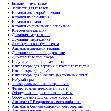
Больничные каталки
Запчасти для каталок
Каталки для скорой помощи
Каталки из алюминия
Каталки из стали
Каталки со съемными носилками
Кресельные каталки
Домашняя медтехника
Домашняя медтехника
Аксессуары к небулайзерам
Аппараты лазерной терапии
Дополнительное оборудование
Дыхательные тренажеры
Излучатели к аппаратам Рикта
Ингаляторы для верхних дыхательных путей
Ингаляторы для детей
Ингаляторы для нижних дыхательных путей
Небулайзеры
Универсальные ингаляторы PARI
Физиотерапевтические аппараты
Оборудование для салонов красоты
Оборудование для салонов красоты
Аппараты RF радиоволнового лифтинга
Аппараты безинъекционной мезотерапии
Аппараты вакуумного и роликового массажа