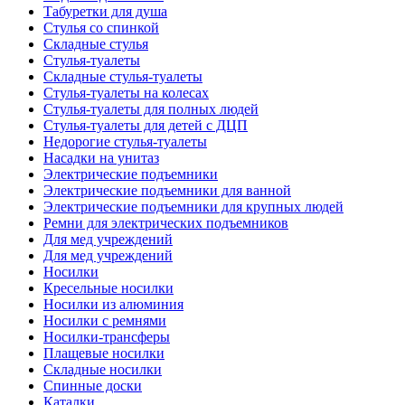
Табуретки для душа
Стулья со спинкой
Складные стулья
Стулья-туалеты
Складные стулья-туалеты
Стулья-туалеты на колесах
Стулья-туалеты для полных людей
Стулья-туалеты для детей с ДЦП
Недорогие стулья-туалеты
Насадки на унитаз
Электрические подъемники
Электрические подъемники для ванной
Электрические подъемники для крупных людей
Ремни для электрических подъемников
Для мед учреждений
Для мед учреждений
Носилки
Кресельные носилки
Носилки из алюминия
Носилки с ремнями
Носилки-трансферы
Плащевые носилки
Складные носилки
Спинные доски
Каталки