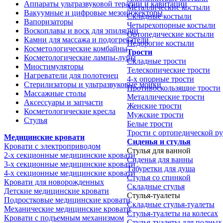
Аппараты ультразвуковой терапии и кавитации
Металлические костыли
Вакуумные и цифровые мезоинжекторы
Складные костыли
Вапоризаторы
Четырехопорные костыли
Воскоплавы и воск для эпиляции
Ортопедические костыли
Камни для массажа и подогреватели
Недорогие костыли
Косметологические комбайны
Трости
Косметологические лампы-лупы
Складные трости
Миостимуляторы
Телескопические трости
Нагреватели для полотенец
4-х опорные трости
Стерилизаторы и ультразвуковые мойки
Противоскользящие трости
Массажные столы
Металлические трости
Аксессуары и запчасти
Женские трости
Косметологические кресла
Мужские трости
Стулья
Белые трости
Трости с ортопедической р
Медицинские кровати
Сиденья и стулья
Кровати с электроприводом
Стулья для ванной
2-х секционные медицинские кровати
Сиденья для ванны
3-х секционные медицинские кровати
Табуретки для душа
4-х секционные медицинские кровати
Стулья со спинкой
Кровати для новорожденных
Складные стулья
Детские медицинские кровати
Стулья-туалеты
Подростковые медицинские кровати
Складные стулья-туалеты
Механические медицинские кровати
Стулья-туалеты на колесах
Кровати с подъемным механизмом
Стулья-туалеты для полных