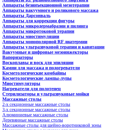
Аппараты безинъекционной мезотерапии
Аппараты вакуумного и роликового массажа
Аппараты Дарсонваль
Аппараты для коррекции фигуры
Аппараты микродермабразии и пилинга
Аппараты микротоковой терапии
Аппараты миостимуляции
Аппараты монополярной RF диатермии
Аппараты ультразвуковой терапии и кавитации
Вакуумные и цифровые мезоинжекторы
Вапоризаторы
Воскоплавы и воск для эпиляции
Камни для массажа и подогреватели
Косметологические комбайны
Косметологические лампы-лупы
Миостимуляторы
Нагреватели для полотенец
Стерилизаторы и ультразвуковые мойки
Массажные столы
2-х секционные массажные столы
3-х секционные массажные столы
Алюминиевые массажные столы
Деревянные массажные столы
Массажные столы для шейно-воротниковой зоны