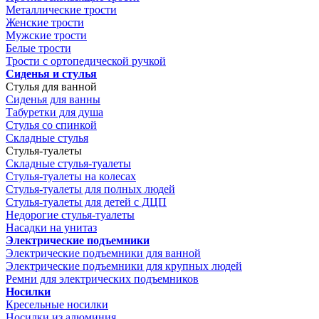
Металлические трости
Женские трости
Мужские трости
Белые трости
Трости с ортопедической ручкой
Сиденья и стулья
Стулья для ванной
Сиденья для ванны
Табуретки для душа
Стулья со спинкой
Складные стулья
Стулья-туалеты
Складные стулья-туалеты
Стулья-туалеты на колесах
Стулья-туалеты для полных людей
Стулья-туалеты для детей с ДЦП
Недорогие стулья-туалеты
Насадки на унитаз
Электрические подъемники
Электрические подъемники для ванной
Электрические подъемники для крупных людей
Ремни для электрических подъемников
Носилки
Кресельные носилки
Носилки из алюминия