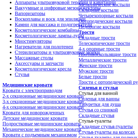
Аппараты ультразвуковой терапии и кавитации
Металлические костыли
Вакуумные и цифровые мезоинжекторы
Складные костыли
Вапоризаторы
Четырехопорные костыли
Воскоплавы и воск для эпиляции
Ортопедические костыли
Камни для массажа и подогреватели
Недорогие костыли
Косметологические комбайны
Трости
Косметологические лампы-лупы
Складные трости
Миостимуляторы
Телескопические трости
Нагреватели для полотенец
4-х опорные трости
Стерилизаторы и ультразвуковые мойки
Противоскользящие трости
Массажные столы
Металлические трости
Аксессуары и запчасти
Женские трости
Косметологические кресла
Мужские трости
Стулья
Белые трости
Трости с ортопедической р
Медицинские кровати
Сиденья и стулья
Кровати с электроприводом
Стулья для ванной
2-х секционные медицинские кровати
Сиденья для ванны
3-х секционные медицинские кровати
Табуретки для душа
4-х секционные медицинские кровати
Стулья со спинкой
Кровати для новорожденных
Складные стулья
Детские медицинские кровати
Стулья-туалеты
Подростковые медицинские кровати
Складные стулья-туалеты
Механические медицинские кровати
Стулья-туалеты на колесах
Кровати с подъемным механизмом
Стулья-туалеты для полных