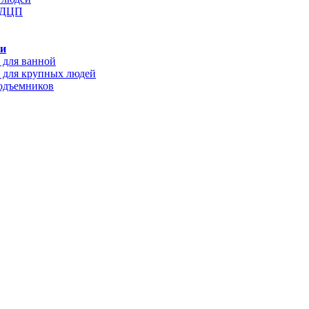
с ДЦП
ки
 для ванной
 для крупных людей
подъемников