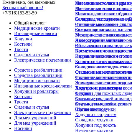
Ежедневно, без выходных
Инвалидные коляски для в
Массажные столы с вырезом
Бесплатный звонок!
Инвалидные коляски для д
Массажные столы с подгол
+7(916)153-53-59
Коляски для лежачих больн
Массажные столы с подлок
Коляски для подростков с 
Складные массажные стол
Общий каталог
Инвалидные коляски для п
Стальные массажные столы
Медицинские кровати
Комнатные инвалидные кол
Стационарные массажные 
Инвалидные коляски
Механические инвалидные 
Электрические массажные 
Ходунки
Недорогие инвалидные кол
Аксессуары и запчасти
Костыли
Облегченные инвалидные к
Весы-анализаторы тела
Трости
Прогулочные инвалидные к
Косметологические кресл
Сиденья и стулья
Инвалидные коляски с отк
Гидравлические косметолог
Электрические подъемники
Коляски с санитарным осн
Косметологические кресла д
Складные инвалидные коля
Косметологические кресла 
Средства реабилитации
Стальные инвалидные коля
Секционные косметологиче
Средства реабилитации
Узкие инвалидные коляски
Стальные косметологически
Медицинские кровати
Универсальные инвалидные
Электрические косметологи
Инвалидные кресла-коляски
Ходунки и роллаторы
Электро-механические косм
Ходунки и роллаторы
Ходунки для пожилых люд
Стулья
Костыли
Ходунки для детей инвалид
Стальные стулья
Трости
Ходунки на колесах, ролла
Стулья для медкабинетов
Сиденья и стулья
Шагающие ходунки
Стулья мастера
Электрические подъемники
Ходунки с сиденьем
Для мед учреждений
Складные ходунки
Для мед учреждений
Ходунки под локоть
Носилки
Немецкие ходунки