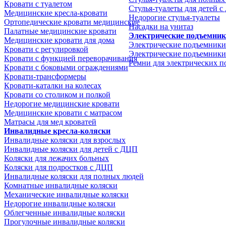
Кровати с туалетом
Стулья-туалеты для детей 
Медицинские крeсла-кровати
Недорогие стулья-туалеты
Ортопедические кровати медицинские
Насадки на унитаз
Палатные медицинские кровати
Электрические подъемни
Медицинские кровати для дома
Электрические подъемники
Кровати с регулировкой
Электрические подъемники
Кровати с функцией переворачивания
Ремни для электрических 
Кровати с боковыми ограждениями
Кровати-трансформеры
Кровати-каталки на колесах
Кровати со столиком и полкой
Недорогие медицинские кровати
Медицинские кровати с матрасом
Матрасы для мед кроватей
Инвалидные кресла-коляски
Инвалидные коляски для взрослых
Инвалидные коляски для детей с ДЦП
Коляски для лежачих больных
Коляски для подростков с ДЦП
Инвалидные коляски для полных людей
Комнатные инвалидные коляски
Механические инвалидные коляски
Недорогие инвалидные коляски
Облегченные инвалидные коляски
Прогулочные инвалидные коляски