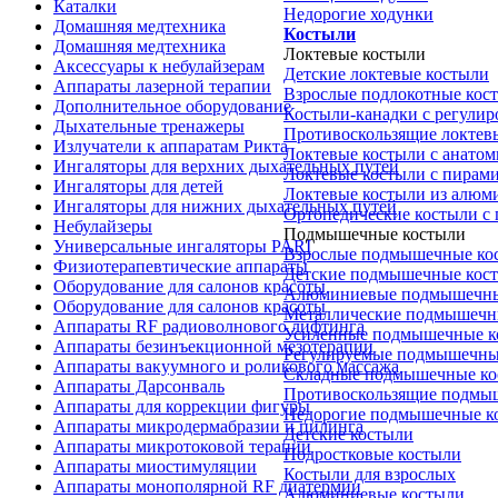
Каталки
Недорогие ходунки
Домашняя медтехника
Костыли
Домашняя медтехника
Локтевые костыли
Аксессуары к небулайзерам
Детские локтевые костыли
Аппараты лазерной терапии
Взрослые подлокотные кос
Дополнительное оборудование
Костыли-канадки с регули
Дыхательные тренажеры
Противоскользящие локтев
Излучатели к аппаратам Рикта
Локтевые костыли с анатом
Ингаляторы для верхних дыхательных путей
Локтевые костыли с пирам
Ингаляторы для детей
Локтевые костыли из алюм
Ингаляторы для нижних дыхательных путей
Ортопедические костыли с
Небулайзеры
Подмышечные костыли
Универсальные ингаляторы PARI
Взрослые подмышечные ко
Физиотерапевтические аппараты
Детские подмышечные кос
Оборудование для салонов красоты
Алюминиевые подмышечны
Оборудование для салонов красоты
Металлические подмышечн
Аппараты RF радиоволнового лифтинга
Усиленные подмышечные к
Аппараты безинъекционной мезотерапии
Регулируемые подмышечны
Аппараты вакуумного и роликового массажа
Складные подмышечные ко
Аппараты Дарсонваль
Противоскользящие подмы
Аппараты для коррекции фигуры
Недорогие подмышечные к
Аппараты микродермабразии и пилинга
Детские костыли
Аппараты микротоковой терапии
Подростковые костыли
Аппараты миостимуляции
Костыли для взрослых
Аппараты монополярной RF диатермии
Алюминиевые костыли