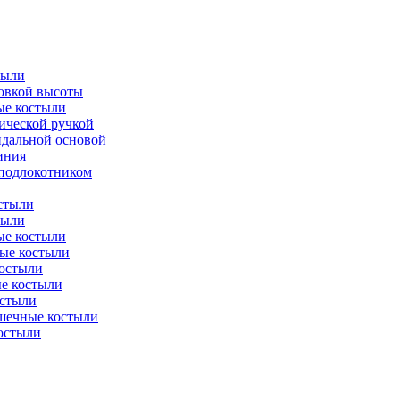
тыли
ровкой высоты
ые костыли
ической ручкой
идальной основой
иния
 подлокотником
стыли
тыли
е костыли
ые костыли
остыли
е костыли
стыли
шечные костыли
остыли