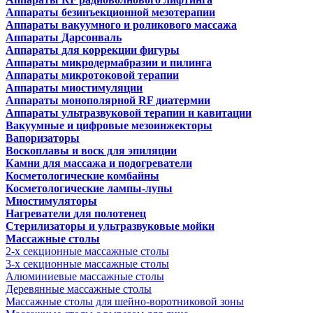
Аппараты безинъекционной мезотерапии
Аппараты вакуумного и роликового массажа
Аппараты Дарсонваль
Аппараты для коррекции фигуры
Аппараты микродермабразии и пилинга
Аппараты микротоковой терапии
Аппараты миостимуляции
Аппараты монополярной RF диатермии
Аппараты ультразвуковой терапии и кавитации
Вакуумные и цифровые мезоинжекторы
Вапоризаторы
Воскоплавы и воск для эпиляции
Камни для массажа и подогреватели
Косметологические комбайны
Косметологические лампы-лупы
Миостимуляторы
Нагреватели для полотенец
Стерилизаторы и ультразвуковые мойки
Массажные столы
2-х секционные массажные столы
3-х секционные массажные столы
Алюминиевые массажные столы
Деревянные массажные столы
Массажные столы для шейно-воротниковой зоны