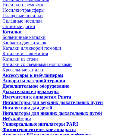
Носилки с ремнями
Носилки-трансферы
Плащевые носилки
Складные носилки
Спинные доски
Каталки
Больничные каталки
Запчасти для каталок
Каталки для скорой помощи
Каталки из алюминия
Каталки из стали
Каталки со съемными носилками
Кресельные каталки
Аксессуары к небулайзерам
Аппараты лазерной терапии
Дополнительное оборудование
Дыхательные тренажеры
Излучатели к аппаратам Рикта
Ингаляторы для верхних дыхательных путей
Ингаляторы для детей
Ингаляторы для нижних дыхательных путей
Небулайзеры
Универсальные ингаляторы PARI
Физиотерапевтические аппараты
Аппараты RF радиоволнового лифтинга