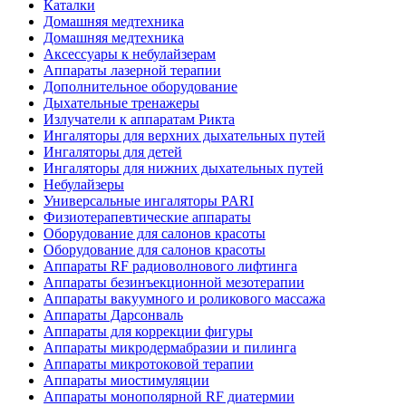
Каталки
Домашняя медтехника
Домашняя медтехника
Аксессуары к небулайзерам
Аппараты лазерной терапии
Дополнительное оборудование
Дыхательные тренажеры
Излучатели к аппаратам Рикта
Ингаляторы для верхних дыхательных путей
Ингаляторы для детей
Ингаляторы для нижних дыхательных путей
Небулайзеры
Универсальные ингаляторы PARI
Физиотерапевтические аппараты
Оборудование для салонов красоты
Оборудование для салонов красоты
Аппараты RF радиоволнового лифтинга
Аппараты безинъекционной мезотерапии
Аппараты вакуумного и роликового массажа
Аппараты Дарсонваль
Аппараты для коррекции фигуры
Аппараты микродермабразии и пилинга
Аппараты микротоковой терапии
Аппараты миостимуляции
Аппараты монополярной RF диатермии