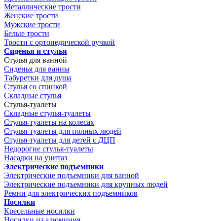
Металлические трости
Женские трости
Мужские трости
Белые трости
Трости с ортопедической ручкой
Сиденья и стулья
Стулья для ванной
Сиденья для ванны
Табуретки для душа
Стулья со спинкой
Складные стулья
Стулья-туалеты
Складные стулья-туалеты
Стулья-туалеты на колесах
Стулья-туалеты для полных людей
Стулья-туалеты для детей с ДЦП
Недорогие стулья-туалеты
Насадки на унитаз
Электрические подъемники
Электрические подъемники для ванной
Электрические подъемники для крупных людей
Ремни для электрических подъемников
Носилки
Кресельные носилки
Носилки из алюминия