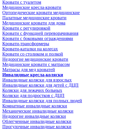
Кровати с туалетом
Медицинские крeсла-кровати
Ортопедические кровати медицинские
Палатные медицинские кровати
Медицинские кровати для дома
Кровати с регулировкой
Кровати с функцией переворачивания
Кровати с боковыми ограждениями
Кровати-трансформеры
Кровати-каталки на колесах
Кровати со столиком и полкой
Недорогие медицинские кровати
Медицинские кровати с матрасом
Матрасы для мед кроватей
Инвалидные кресла-коляски
Инвалидные коляски для взрослых
Инвалидные коляски для детей с ДЦП
Коляски для лежачих больных
Коляски для подростков с ДЦП
Инвалидные коляски для полных людей
Комнатные инвалидные коляски
Механические инвалидные коляски
Недорогие инвалидные коляски
Облегченные инвалидные коляски
Прогулочные инвалидные коляски