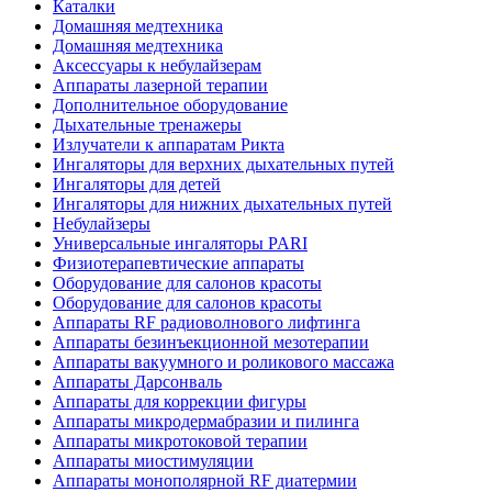
Каталки
Домашняя медтехника
Домашняя медтехника
Аксессуары к небулайзерам
Аппараты лазерной терапии
Дополнительное оборудование
Дыхательные тренажеры
Излучатели к аппаратам Рикта
Ингаляторы для верхних дыхательных путей
Ингаляторы для детей
Ингаляторы для нижних дыхательных путей
Небулайзеры
Универсальные ингаляторы PARI
Физиотерапевтические аппараты
Оборудование для салонов красоты
Оборудование для салонов красоты
Аппараты RF радиоволнового лифтинга
Аппараты безинъекционной мезотерапии
Аппараты вакуумного и роликового массажа
Аппараты Дарсонваль
Аппараты для коррекции фигуры
Аппараты микродермабразии и пилинга
Аппараты микротоковой терапии
Аппараты миостимуляции
Аппараты монополярной RF диатермии