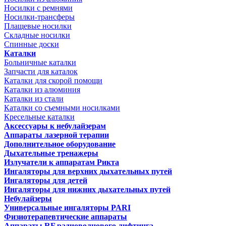
Носилки с ремнями
Носилки-трансферы
Плащевые носилки
Складные носилки
Спинные доски
Каталки
Больничные каталки
Запчасти для каталок
Каталки для скорой помощи
Каталки из алюминия
Каталки из стали
Каталки со съемными носилками
Кресельные каталки
Аксессуары к небулайзерам
Аппараты лазерной терапии
Дополнительное оборудование
Дыхательные тренажеры
Излучатели к аппаратам Рикта
Ингаляторы для верхних дыхательных путей
Ингаляторы для детей
Ингаляторы для нижних дыхательных путей
Небулайзеры
Универсальные ингаляторы PARI
Физиотерапевтические аппараты
Аппараты RF радиоволнового лифтинга