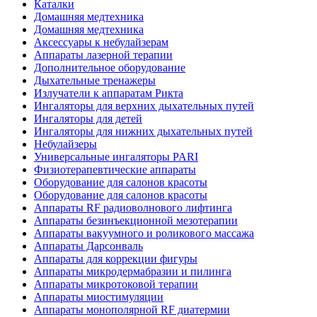
Каталки
Домашняя медтехника
Домашняя медтехника
Аксессуары к небулайзерам
Аппараты лазерной терапии
Дополнительное оборудование
Дыхательные тренажеры
Излучатели к аппаратам Рикта
Ингаляторы для верхних дыхательных путей
Ингаляторы для детей
Ингаляторы для нижних дыхательных путей
Небулайзеры
Универсальные ингаляторы PARI
Физиотерапевтические аппараты
Оборудование для салонов красоты
Оборудование для салонов красоты
Аппараты RF радиоволнового лифтинга
Аппараты безинъекционной мезотерапии
Аппараты вакуумного и роликового массажа
Аппараты Дарсонваль
Аппараты для коррекции фигуры
Аппараты микродермабразии и пилинга
Аппараты микротоковой терапии
Аппараты миостимуляции
Аппараты монополярной RF диатермии