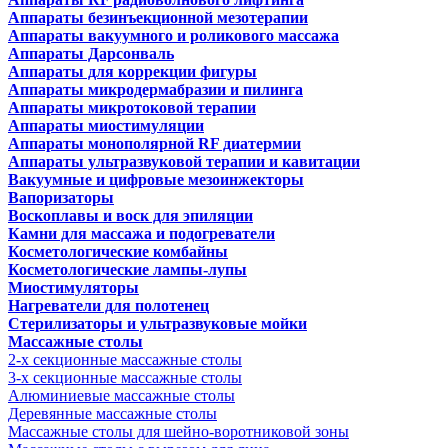
Аппараты безинъекционной мезотерапии
Аппараты вакуумного и роликового массажа
Аппараты Дарсонваль
Аппараты для коррекции фигуры
Аппараты микродермабразии и пилинга
Аппараты микротоковой терапии
Аппараты миостимуляции
Аппараты монополярной RF диатермии
Аппараты ультразвуковой терапии и кавитации
Вакуумные и цифровые мезоинжекторы
Вапоризаторы
Воскоплавы и воск для эпиляции
Камни для массажа и подогреватели
Косметологические комбайны
Косметологические лампы-лупы
Миостимуляторы
Нагреватели для полотенец
Стерилизаторы и ультразвуковые мойки
Массажные столы
2-х секционные массажные столы
3-х секционные массажные столы
Алюминиевые массажные столы
Деревянные массажные столы
Массажные столы для шейно-воротниковой зоны