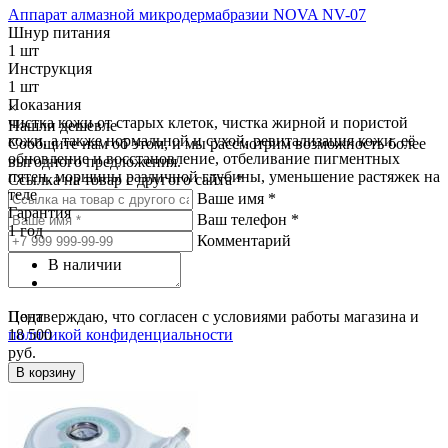
Аппарат алмазной микродермабразии NOVA NV-07
Шнур питания
1 шт
Инструкция
1 шт
Показания
×
чистка кожи от старых клеток, чистка жирной и пористой
Нашли дешевле
кожи, а также нормальной и сухой, ревитализация кожи, её
Сообщите нам об этом, и мы рассмотрим возможность более
обновление и восстановление, отбеливание пигментных
выгодного предложения.
пятен, морщины различной глубины, уменьшение растяжек на
Ссылка на товар с другого сайта *
теле
Ваше имя *
Гарантия
Ваш телефон *
1 год
Комментарий
В наличии
Цена
Подтверждаю, что согласен с условиями работы магазина и
18 500
политикой конфиденциальности
руб.
В корзину