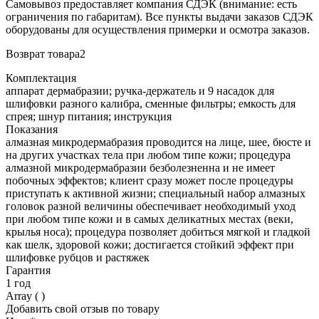
Самовывоз предоставляет компания СДЭК (внимание: есть
ограничения по габаритам). Все пункты выдачи заказов СДЭК
оборудованы для осуществления примерки и осмотра заказов.
Возврат товара2
Комплектация
аппарат дермабразии; ручка-держатель и 9 насадок для
шлифовки разного калибра, сменные фильтры; емкость для
спрея; шнур питания; инструкция
Показания
алмазная микродермабразия проводится на лице, шее, бюсте и
на других участках тела при любом типе кожи; процедура
алмазной микродермабразии безболезненна и не имеет
побочных эффектов; клиент сразу может после процедуры
приступать к активной жизни; специальный набор алмазных
головок разной величины обеспечивает необходимый уход
при любом типе кожи и в самых деликатных местах (веки,
крылья носа); процедура позволяет добиться мягкой и гладкой
как шелк, здоровой кожи; достигается стойкий эффект при
шлифовке рубцов и растяжек
Гарантия
1 год
Array ( )
Добавить свой отзыв по товару