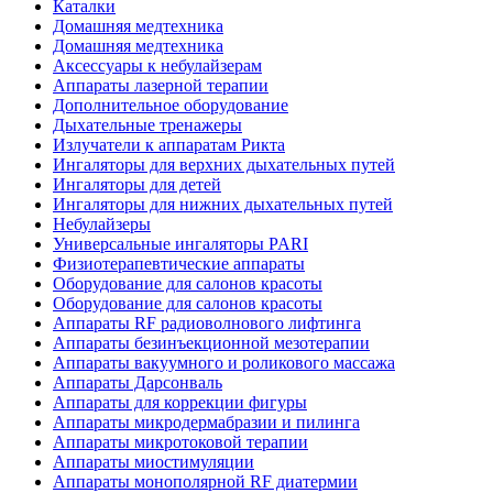
Каталки
Домашняя медтехника
Домашняя медтехника
Аксессуары к небулайзерам
Аппараты лазерной терапии
Дополнительное оборудование
Дыхательные тренажеры
Излучатели к аппаратам Рикта
Ингаляторы для верхних дыхательных путей
Ингаляторы для детей
Ингаляторы для нижних дыхательных путей
Небулайзеры
Универсальные ингаляторы PARI
Физиотерапевтические аппараты
Оборудование для салонов красоты
Оборудование для салонов красоты
Аппараты RF радиоволнового лифтинга
Аппараты безинъекционной мезотерапии
Аппараты вакуумного и роликового массажа
Аппараты Дарсонваль
Аппараты для коррекции фигуры
Аппараты микродермабразии и пилинга
Аппараты микротоковой терапии
Аппараты миостимуляции
Аппараты монополярной RF диатермии