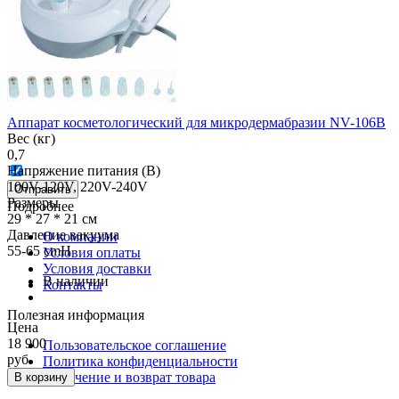
Аппарат косметологический для микродермабразии NV-106B
Вес (кг)
0,7
Напряжение питания (В)
100V-120V, 220V-240V
Отправить
Размеры
Подробнее
29 * 27 * 21 см
Давление вакуума
О компании
55-65 cmH
Условия оплаты
Условия доставки
В наличии
Контакты
Полезная информация
Цена
18 900
Пользовательское соглашение
руб.
Политика конфиденциальности
Получение и возврат товара
В корзину