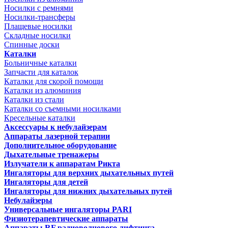
Носилки с ремнями
Носилки-трансферы
Плащевые носилки
Складные носилки
Спинные доски
Каталки
Больничные каталки
Запчасти для каталок
Каталки для скорой помощи
Каталки из алюминия
Каталки из стали
Каталки со съемными носилками
Кресельные каталки
Аксессуары к небулайзерам
Аппараты лазерной терапии
Дополнительное оборудование
Дыхательные тренажеры
Излучатели к аппаратам Рикта
Ингаляторы для верхних дыхательных путей
Ингаляторы для детей
Ингаляторы для нижних дыхательных путей
Небулайзеры
Универсальные ингаляторы PARI
Физиотерапевтические аппараты
Аппараты RF радиоволнового лифтинга