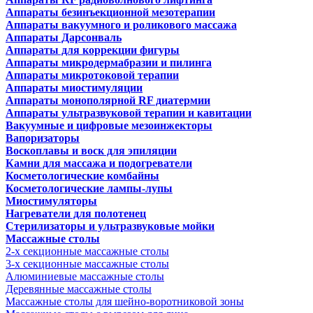
Аппараты безинъекционной мезотерапии
Аппараты вакуумного и роликового массажа
Аппараты Дарсонваль
Аппараты для коррекции фигуры
Аппараты микродермабразии и пилинга
Аппараты микротоковой терапии
Аппараты миостимуляции
Аппараты монополярной RF диатермии
Аппараты ультразвуковой терапии и кавитации
Вакуумные и цифровые мезоинжекторы
Вапоризаторы
Воскоплавы и воск для эпиляции
Камни для массажа и подогреватели
Косметологические комбайны
Косметологические лампы-лупы
Миостимуляторы
Нагреватели для полотенец
Стерилизаторы и ультразвуковые мойки
Массажные столы
2-х секционные массажные столы
3-х секционные массажные столы
Алюминиевые массажные столы
Деревянные массажные столы
Массажные столы для шейно-воротниковой зоны