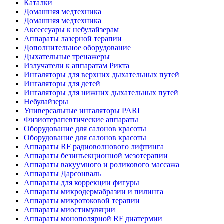
Каталки
Домашняя медтехника
Домашняя медтехника
Аксессуары к небулайзерам
Аппараты лазерной терапии
Дополнительное оборудование
Дыхательные тренажеры
Излучатели к аппаратам Рикта
Ингаляторы для верхних дыхательных путей
Ингаляторы для детей
Ингаляторы для нижних дыхательных путей
Небулайзеры
Универсальные ингаляторы PARI
Физиотерапевтические аппараты
Оборудование для салонов красоты
Оборудование для салонов красоты
Аппараты RF радиоволнового лифтинга
Аппараты безинъекционной мезотерапии
Аппараты вакуумного и роликового массажа
Аппараты Дарсонваль
Аппараты для коррекции фигуры
Аппараты микродермабразии и пилинга
Аппараты микротоковой терапии
Аппараты миостимуляции
Аппараты монополярной RF диатермии