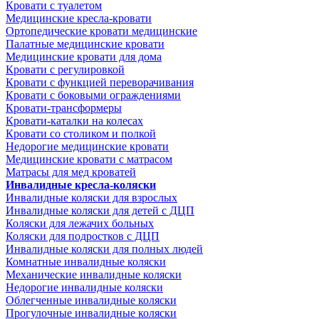
Кровати с туалетом
Медицинские крeсла-кровати
Ортопедические кровати медицинские
Палатные медицинские кровати
Медицинские кровати для дома
Кровати с регулировкой
Кровати с функцией переворачивания
Кровати с боковыми ограждениями
Кровати-трансформеры
Кровати-каталки на колесах
Кровати со столиком и полкой
Недорогие медицинские кровати
Медицинские кровати с матрасом
Матрасы для мед кроватей
Инвалидные кресла-коляски
Инвалидные коляски для взрослых
Инвалидные коляски для детей с ДЦП
Коляски для лежачих больных
Коляски для подростков с ДЦП
Инвалидные коляски для полных людей
Комнатные инвалидные коляски
Механические инвалидные коляски
Недорогие инвалидные коляски
Облегченные инвалидные коляски
Прогулочные инвалидные коляски