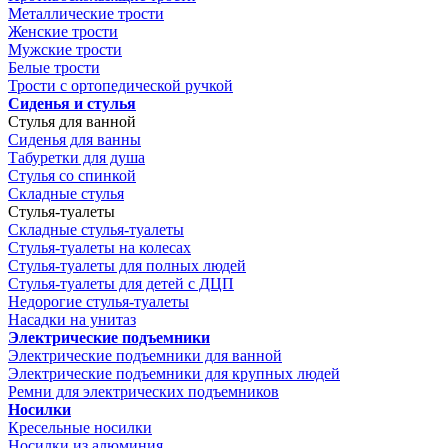
Металлические трости
Женские трости
Мужские трости
Белые трости
Трости с ортопедической ручкой
Сиденья и стулья
Стулья для ванной
Сиденья для ванны
Табуретки для душа
Стулья со спинкой
Складные стулья
Стулья-туалеты
Складные стулья-туалеты
Стулья-туалеты на колесах
Стулья-туалеты для полных людей
Стулья-туалеты для детей с ДЦП
Недорогие стулья-туалеты
Насадки на унитаз
Электрические подъемники
Электрические подъемники для ванной
Электрические подъемники для крупных людей
Ремни для электрических подъемников
Носилки
Кресельные носилки
Носилки из алюминия