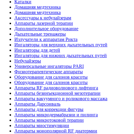
Каталки
Домашняя медтехника
Домашняя медтехника
Аксессуары к небулайзерам
Аппараты лазерной терапии
Дополнительное оборудование
Дыхательные тренажеры
Излучатели к аппаратам Рикта
Ингаляторы для верхних дыхательных путей
Ингаляторы для детей
Ингаляторы для нижних дыхательных путей
Небулайзеры
Универсальные ингаляторы PARI
Физиотерапевтические аппараты
Оборудование для салонов красоты
Оборудование для салонов красоты
Аппараты RF радиоволнового лифтинга
Аппараты безинъекционной мезотерапии
Аппараты вакуумного и роликового массажа
Аппараты Дарсонваль
Аппараты для коррекции фигуры
Аппараты микродермабразии и пилинга
Аппараты микротоковой терапии
Аппараты миостимуляции
Аппараты монополярной RF диатермии