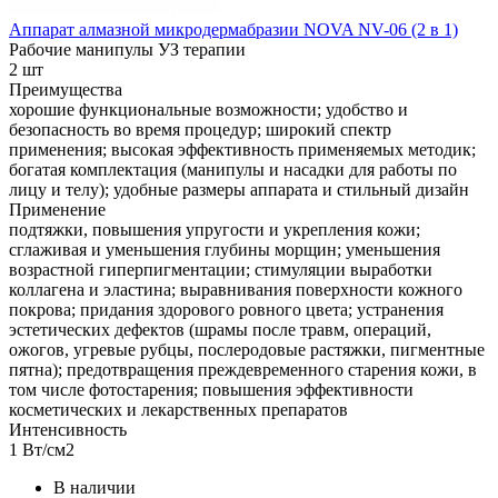
Аппарат алмазной микродермабразии NOVA NV-06 (2 в 1)
Рабочие манипулы УЗ терапии
2 шт
Преимущества
хорошие функциональные возможности; удобство и
безопасность во время процедур; широкий спектр
применения; высокая эффективность применяемых методик;
богатая комплектация (манипулы и насадки для работы по
лицу и телу); удобные размеры аппарата и стильный дизайн
Применение
подтяжки, повышения упругости и укрепления кожи;
сглаживая и уменьшения глубины морщин; уменьшения
возрастной гиперпигментации; стимуляции выработки
коллагена и эластина; выравнивания поверхности кожного
покрова; придания здорового ровного цвета; устранения
эстетических дефектов (шрамы после травм, операций,
ожогов, угревые рубцы, послеродовые растяжки, пигментные
пятна); предотвращения преждевременного старения кожи, в
том числе фотостарения; повышения эффективности
косметических и лекарственных препаратов
Интенсивность
1 Вт/см2
В наличии