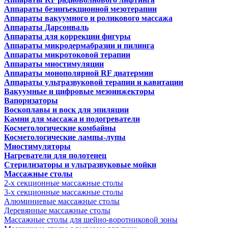
Аппараты безинъекционной мезотерапии
Аппараты вакуумного и роликового массажа
Аппараты Дарсонваль
Аппараты для коррекции фигуры
Аппараты микродермабразии и пилинга
Аппараты микротоковой терапии
Аппараты миостимуляции
Аппараты монополярной RF диатермии
Аппараты ультразвуковой терапии и кавитации
Вакуумные и цифровые мезоинжекторы
Вапоризаторы
Воскоплавы и воск для эпиляции
Камни для массажа и подогреватели
Косметологические комбайны
Косметологические лампы-лупы
Миостимуляторы
Нагреватели для полотенец
Стерилизаторы и ультразвуковые мойки
Массажные столы
2-х секционные массажные столы
3-х секционные массажные столы
Алюминиевые массажные столы
Деревянные массажные столы
Массажные столы для шейно-воротниковой зоны