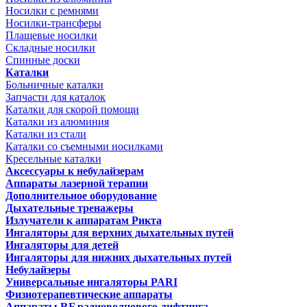
Носилки с ремнями
Носилки-трансферы
Плащевые носилки
Складные носилки
Спинные доски
Каталки
Больничные каталки
Запчасти для каталок
Каталки для скорой помощи
Каталки из алюминия
Каталки из стали
Каталки со съемными носилками
Кресельные каталки
Аксессуары к небулайзерам
Аппараты лазерной терапии
Дополнительное оборудование
Дыхательные тренажеры
Излучатели к аппаратам Рикта
Ингаляторы для верхних дыхательных путей
Ингаляторы для детей
Ингаляторы для нижних дыхательных путей
Небулайзеры
Универсальные ингаляторы PARI
Физиотерапевтические аппараты
Аппараты RF радиоволнового лифтинга