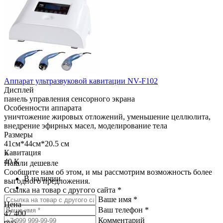
Аппарат ультразвуковой кавитации NV-F102
Дисплей
панель управления сенсорного экрана
Особенности аппарата
уничтожение жировых отложений, уменьшение целлюлита,
внедрение эфирных масел, моделирование тела
Размеры
41см*44см*20.5 см
Кавитация
×
40 К
Нашли дешевле
Сообщите нам об этом, и мы рассмотрим возможность более
В наличии
выгодного предложения.
Ссылка на товар с другого сайта *
Ваше имя *
Цена
Ваш телефон *
47 400
Комментарий
руб.