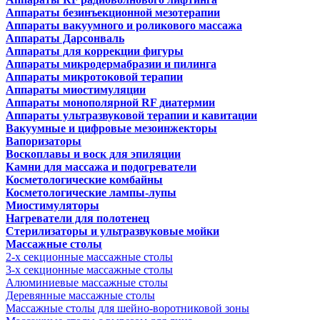
Аппараты безинъекционной мезотерапии
Аппараты вакуумного и роликового массажа
Аппараты Дарсонваль
Аппараты для коррекции фигуры
Аппараты микродермабразии и пилинга
Аппараты микротоковой терапии
Аппараты миостимуляции
Аппараты монополярной RF диатермии
Аппараты ультразвуковой терапии и кавитации
Вакуумные и цифровые мезоинжекторы
Вапоризаторы
Воскоплавы и воск для эпиляции
Камни для массажа и подогреватели
Косметологические комбайны
Косметологические лампы-лупы
Миостимуляторы
Нагреватели для полотенец
Стерилизаторы и ультразвуковые мойки
Массажные столы
2-х секционные массажные столы
3-х секционные массажные столы
Алюминиевые массажные столы
Деревянные массажные столы
Массажные столы для шейно-воротниковой зоны