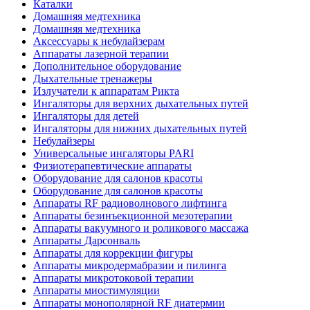
Каталки
Домашняя медтехника
Домашняя медтехника
Аксессуары к небулайзерам
Аппараты лазерной терапии
Дополнительное оборудование
Дыхательные тренажеры
Излучатели к аппаратам Рикта
Ингаляторы для верхних дыхательных путей
Ингаляторы для детей
Ингаляторы для нижних дыхательных путей
Небулайзеры
Универсальные ингаляторы PARI
Физиотерапевтические аппараты
Оборудование для салонов красоты
Оборудование для салонов красоты
Аппараты RF радиоволнового лифтинга
Аппараты безинъекционной мезотерапии
Аппараты вакуумного и роликового массажа
Аппараты Дарсонваль
Аппараты для коррекции фигуры
Аппараты микродермабразии и пилинга
Аппараты микротоковой терапии
Аппараты миостимуляции
Аппараты монополярной RF диатермии