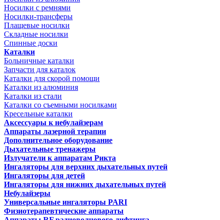
Носилки с ремнями
Носилки-трансферы
Плащевые носилки
Складные носилки
Спинные доски
Каталки
Больничные каталки
Запчасти для каталок
Каталки для скорой помощи
Каталки из алюминия
Каталки из стали
Каталки со съемными носилками
Кресельные каталки
Аксессуары к небулайзерам
Аппараты лазерной терапии
Дополнительное оборудование
Дыхательные тренажеры
Излучатели к аппаратам Рикта
Ингаляторы для верхних дыхательных путей
Ингаляторы для детей
Ингаляторы для нижних дыхательных путей
Небулайзеры
Универсальные ингаляторы PARI
Физиотерапевтические аппараты
Аппараты RF радиоволнового лифтинга