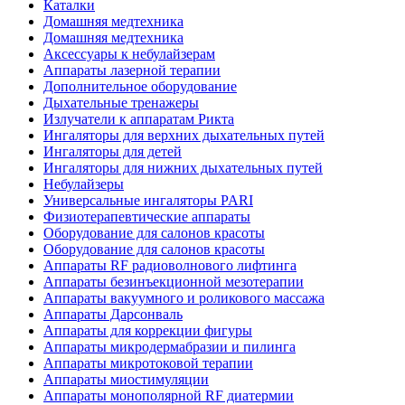
Каталки
Домашняя медтехника
Домашняя медтехника
Аксессуары к небулайзерам
Аппараты лазерной терапии
Дополнительное оборудование
Дыхательные тренажеры
Излучатели к аппаратам Рикта
Ингаляторы для верхних дыхательных путей
Ингаляторы для детей
Ингаляторы для нижних дыхательных путей
Небулайзеры
Универсальные ингаляторы PARI
Физиотерапевтические аппараты
Оборудование для салонов красоты
Оборудование для салонов красоты
Аппараты RF радиоволнового лифтинга
Аппараты безинъекционной мезотерапии
Аппараты вакуумного и роликового массажа
Аппараты Дарсонваль
Аппараты для коррекции фигуры
Аппараты микродермабразии и пилинга
Аппараты микротоковой терапии
Аппараты миостимуляции
Аппараты монополярной RF диатермии