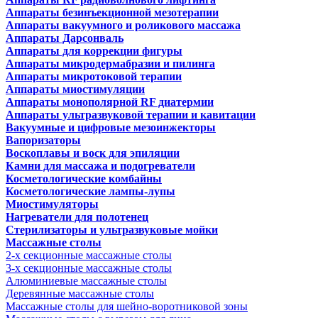
Аппараты безинъекционной мезотерапии
Аппараты вакуумного и роликового массажа
Аппараты Дарсонваль
Аппараты для коррекции фигуры
Аппараты микродермабразии и пилинга
Аппараты микротоковой терапии
Аппараты миостимуляции
Аппараты монополярной RF диатермии
Аппараты ультразвуковой терапии и кавитации
Вакуумные и цифровые мезоинжекторы
Вапоризаторы
Воскоплавы и воск для эпиляции
Камни для массажа и подогреватели
Косметологические комбайны
Косметологические лампы-лупы
Миостимуляторы
Нагреватели для полотенец
Стерилизаторы и ультразвуковые мойки
Массажные столы
2-х секционные массажные столы
3-х секционные массажные столы
Алюминиевые массажные столы
Деревянные массажные столы
Массажные столы для шейно-воротниковой зоны