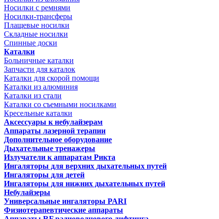
Носилки с ремнями
Носилки-трансферы
Плащевые носилки
Складные носилки
Спинные доски
Каталки
Больничные каталки
Запчасти для каталок
Каталки для скорой помощи
Каталки из алюминия
Каталки из стали
Каталки со съемными носилками
Кресельные каталки
Аксессуары к небулайзерам
Аппараты лазерной терапии
Дополнительное оборудование
Дыхательные тренажеры
Излучатели к аппаратам Рикта
Ингаляторы для верхних дыхательных путей
Ингаляторы для детей
Ингаляторы для нижних дыхательных путей
Небулайзеры
Универсальные ингаляторы PARI
Физиотерапевтические аппараты
Аппараты RF радиоволнового лифтинга