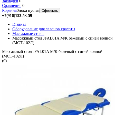
Закладки
0
Сравнение
0
Корзина
0
пока пустая
Оформить
+7(916)153-53-59
Главная
Оборудование для салонов красоты
Массажные столы
Массажный стол JFAL01A М/К бежевый с синей волной
(МСТ-102Л)
Массажный стол JFAL01A М/К бежевый с синей волной
(МСТ-102Л)
(
0
)