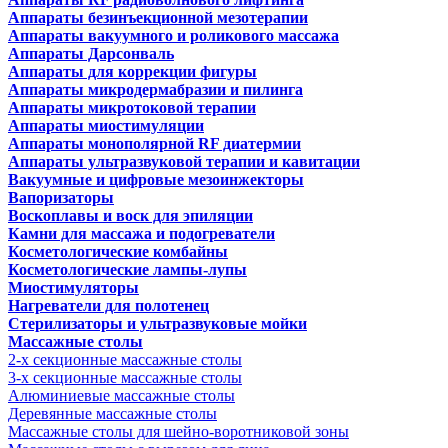
Аппараты безинъекционной мезотерапии
Аппараты вакуумного и роликового массажа
Аппараты Дарсонваль
Аппараты для коррекции фигуры
Аппараты микродермабразии и пилинга
Аппараты микротоковой терапии
Аппараты миостимуляции
Аппараты монополярной RF диатермии
Аппараты ультразвуковой терапии и кавитации
Вакуумные и цифровые мезоинжекторы
Вапоризаторы
Воскоплавы и воск для эпиляции
Камни для массажа и подогреватели
Косметологические комбайны
Косметологические лампы-лупы
Миостимуляторы
Нагреватели для полотенец
Стерилизаторы и ультразвуковые мойки
Массажные столы
2-х секционные массажные столы
3-х секционные массажные столы
Алюминиевые массажные столы
Деревянные массажные столы
Массажные столы для шейно-воротниковой зоны