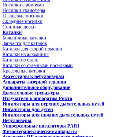
Носилки с ремнями
Носилки-трансферы
Плащевые носилки
Складные носилки
Спинные доски
Каталки
Больничные каталки
Запчасти для каталок
Каталки для скорой помощи
Каталки из алюминия
Каталки из стали
Каталки со съемными носилками
Кресельные каталки
Аксессуары к небулайзерам
Аппараты лазерной терапии
Дополнительное оборудование
Дыхательные тренажеры
Излучатели к аппаратам Рикта
Ингаляторы для верхних дыхательных путей
Ингаляторы для детей
Ингаляторы для нижних дыхательных путей
Небулайзеры
Универсальные ингаляторы PARI
Физиотерапевтические аппараты
Аппараты RF радиоволнового лифтинга