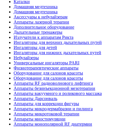
Каталки
Домашняя медтехника
Домашняя медтехника
Аксессуары к небулайзерам
Аппараты лазерной терапии
Дополнительное оборудование
Дыхательные тренажеры
Излучатели к аппаратам Рикта
Ингаляторы для верхних дыхательных путей
Ингаляторы для детей
Ингаляторы для нижних дыхательных путей
Небулайзеры
Универсальные ингаляторы PARI
Физиотерапевтические аппараты
Оборудование для салонов красоты
Оборудование для салонов красоты
Аппараты RF радиоволнового лифтинга
Аппараты безинъекционной мезотерапии
Аппараты вакуумного и роликового массажа
Аппараты Дарсонваль
Аппараты для коррекции фигуры
Аппараты микродермабразии и пилинга
Аппараты микротоковой терапии
Аппараты миостимуляции
Аппараты монополярной RF диатермии