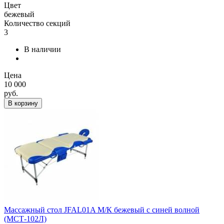
Цвет
бежевый
Количество секций
3
В наличии
Цена
10 000
руб.
В корзину
Массажный стол JFAL01A М/К бежевый с синей волной
(МСТ-102Л)