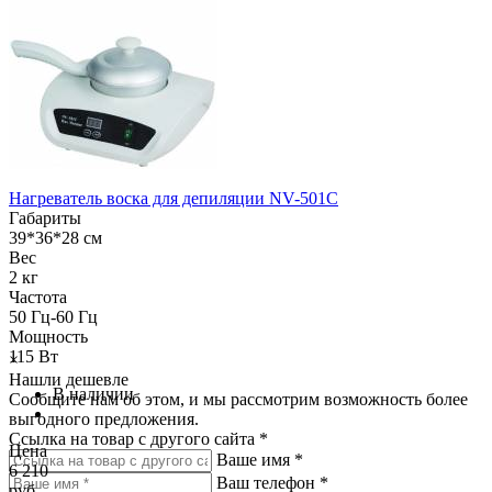
Нагреватель воска для депиляции NV-501C
Габариты
39*36*28 см
Вес
2 кг
Частота
50 Гц-60 Гц
Мощность
115 Вт
×
Нашли дешевле
В наличии
Сообщите нам об этом, и мы рассмотрим возможность более
выгодного предложения.
Ссылка на товар с другого сайта *
Цена
Ваше имя *
6 210
Ваш телефон *
руб.