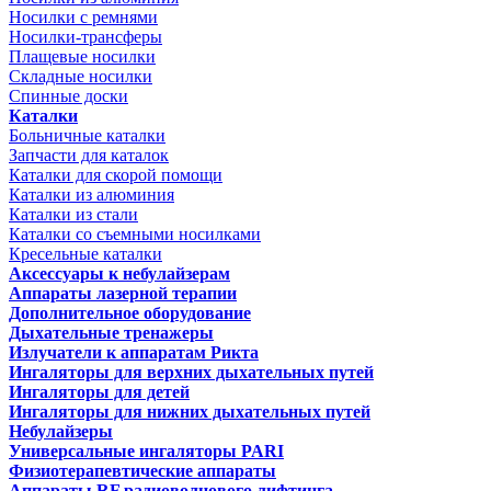
Носилки с ремнями
Носилки-трансферы
Плащевые носилки
Складные носилки
Спинные доски
Каталки
Больничные каталки
Запчасти для каталок
Каталки для скорой помощи
Каталки из алюминия
Каталки из стали
Каталки со съемными носилками
Кресельные каталки
Аксессуары к небулайзерам
Аппараты лазерной терапии
Дополнительное оборудование
Дыхательные тренажеры
Излучатели к аппаратам Рикта
Ингаляторы для верхних дыхательных путей
Ингаляторы для детей
Ингаляторы для нижних дыхательных путей
Небулайзеры
Универсальные ингаляторы PARI
Физиотерапевтические аппараты
Аппараты RF радиоволнового лифтинга