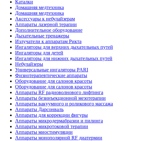
Каталки
Домашняя медтехника
Домашняя медтехника
Аксессуары к небулайзерам
Аппараты лазерной терапии
Дополнительное оборудование
Дыхательные тренажеры
Излучатели к аппаратам Рикта
Ингаляторы для верхних дыхательных путей
Ингаляторы для детей
Ингаляторы для нижних дыхательных путей
Небулайзеры
Универсальные ингаляторы PARI
Физиотерапевтические аппараты
Оборудование для салонов красоты
Оборудование для салонов красоты
Аппараты RF радиоволнового лифтинга
Аппараты безинъекционной мезотерапии
Аппараты вакуумного и роликового массажа
Аппараты Дарсонваль
Аппараты для коррекции фигуры
Аппараты микродермабразии и пилинга
Аппараты микротоковой терапии
Аппараты миостимуляции
Аппараты монополярной RF диатермии