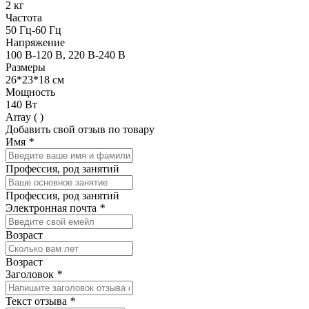
2 кг
Частота
50 Гц-60 Гц
Напряжение
100 В-120 В, 220 В-240 В
Размеры
26*23*18 см
Мощность
140 Вт
Array ( )
Добавить свой отзыв по товару
Имя
*
Профессия, род занятий
Профессия, род занятий
Электронная почта
*
Возраст
Возраст
Заголовок
*
Текст отзыва
*