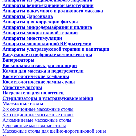
Аппараты безинъекционной мезотерапии
Аппараты вакуумного и роликового массажа
Аппараты Дарсонваль
Аппараты для коррекции фигуры
Аппараты микродермабразии и пилинга
Аппараты микротоковой терапии
Аппараты миостимуляции
Аппараты монополярной RF диатермии
Аппараты ультразвуковой терапии и кавитации
Вакуумные и цифровые мезоинжекторы
Вапоризаторы
Воскоплавы и воск для эпиляции
Камни для массажа и подогреватели
Косметологические комбайны
Косметологические лампы-лупы
Миостимуляторы
Нагреватели для полотенец
Стерилизаторы и ультразвуковые мойки
Массажные столы
2-х секционные массажные столы
3-х секционные массажные столы
Алюминиевые массажные столы
Деревянные массажные столы
Массажные столы для шейно-воротниковой зоны