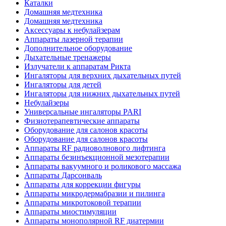
Каталки
Домашняя медтехника
Домашняя медтехника
Аксессуары к небулайзерам
Аппараты лазерной терапии
Дополнительное оборудование
Дыхательные тренажеры
Излучатели к аппаратам Рикта
Ингаляторы для верхних дыхательных путей
Ингаляторы для детей
Ингаляторы для нижних дыхательных путей
Небулайзеры
Универсальные ингаляторы PARI
Физиотерапевтические аппараты
Оборудование для салонов красоты
Оборудование для салонов красоты
Аппараты RF радиоволнового лифтинга
Аппараты безинъекционной мезотерапии
Аппараты вакуумного и роликового массажа
Аппараты Дарсонваль
Аппараты для коррекции фигуры
Аппараты микродермабразии и пилинга
Аппараты микротоковой терапии
Аппараты миостимуляции
Аппараты монополярной RF диатермии