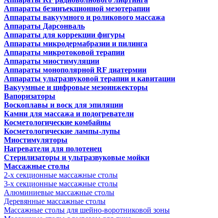
Аппараты безинъекционной мезотерапии
Аппараты вакуумного и роликового массажа
Аппараты Дарсонваль
Аппараты для коррекции фигуры
Аппараты микродермабразии и пилинга
Аппараты микротоковой терапии
Аппараты миостимуляции
Аппараты монополярной RF диатермии
Аппараты ультразвуковой терапии и кавитации
Вакуумные и цифровые мезоинжекторы
Вапоризаторы
Воскоплавы и воск для эпиляции
Камни для массажа и подогреватели
Косметологические комбайны
Косметологические лампы-лупы
Миостимуляторы
Нагреватели для полотенец
Стерилизаторы и ультразвуковые мойки
Массажные столы
2-х секционные массажные столы
3-х секционные массажные столы
Алюминиевые массажные столы
Деревянные массажные столы
Массажные столы для шейно-воротниковой зоны