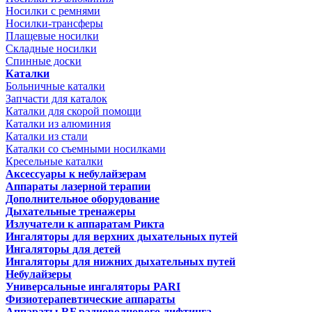
Носилки с ремнями
Носилки-трансферы
Плащевые носилки
Складные носилки
Спинные доски
Каталки
Больничные каталки
Запчасти для каталок
Каталки для скорой помощи
Каталки из алюминия
Каталки из стали
Каталки со съемными носилками
Кресельные каталки
Аксессуары к небулайзерам
Аппараты лазерной терапии
Дополнительное оборудование
Дыхательные тренажеры
Излучатели к аппаратам Рикта
Ингаляторы для верхних дыхательных путей
Ингаляторы для детей
Ингаляторы для нижних дыхательных путей
Небулайзеры
Универсальные ингаляторы PARI
Физиотерапевтические аппараты
Аппараты RF радиоволнового лифтинга