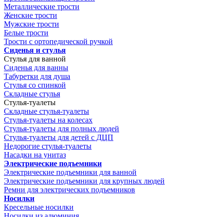
Металлические трости
Женские трости
Мужские трости
Белые трости
Трости с ортопедической ручкой
Сиденья и стулья
Стулья для ванной
Сиденья для ванны
Табуретки для душа
Стулья со спинкой
Складные стулья
Стулья-туалеты
Складные стулья-туалеты
Стулья-туалеты на колесах
Стулья-туалеты для полных людей
Стулья-туалеты для детей с ДЦП
Недорогие стулья-туалеты
Насадки на унитаз
Электрические подъемники
Электрические подъемники для ванной
Электрические подъемники для крупных людей
Ремни для электрических подъемников
Носилки
Кресельные носилки
Носилки из алюминия