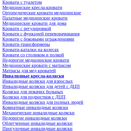
Кровати с туалетом
Медицинские крeсла-кровати
Ортопедические кровати медицинские
Палатные медицинские кровати
Медицинские кровати для дома
Кровати с регулировкой
Кровати с функцией переворачивания
Кровати с боковыми ограждениями
Кровати-трансформеры
Кровати-каталки на колесах
Кровати со столиком и полкой
Недорогие медицинские кровати
Медицинские кровати с матрасом
Матрасы для мед кроватей
Инвалидные кресла-коляски
Инвалидные коляски для взрослых
Инвалидные коляски для детей с ДЦП
Коляски для лежачих больных
Коляски для подростков с ДЦП
Инвалидные коляски для полных людей
Комнатные инвалидные коляски
Механические инвалидные коляски
Недорогие инвалидные коляски
Облегченные инвалидные коляски
Прогулочные инвалидные коляски