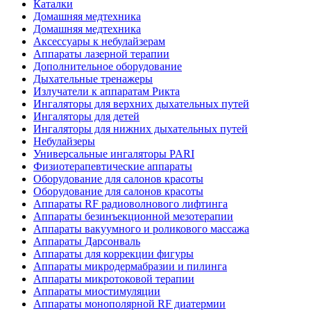
Каталки
Домашняя медтехника
Домашняя медтехника
Аксессуары к небулайзерам
Аппараты лазерной терапии
Дополнительное оборудование
Дыхательные тренажеры
Излучатели к аппаратам Рикта
Ингаляторы для верхних дыхательных путей
Ингаляторы для детей
Ингаляторы для нижних дыхательных путей
Небулайзеры
Универсальные ингаляторы PARI
Физиотерапевтические аппараты
Оборудование для салонов красоты
Оборудование для салонов красоты
Аппараты RF радиоволнового лифтинга
Аппараты безинъекционной мезотерапии
Аппараты вакуумного и роликового массажа
Аппараты Дарсонваль
Аппараты для коррекции фигуры
Аппараты микродермабразии и пилинга
Аппараты микротоковой терапии
Аппараты миостимуляции
Аппараты монополярной RF диатермии