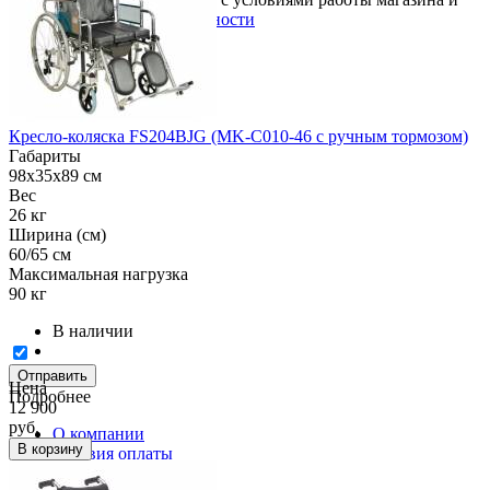
политикой конфиденциальности
Кресло-коляска FS204BJG (MK-C010-46 с ручным тормозом)
Габариты
98x35x89 см
Вес
26 кг
Ширина (см)
60/65 см
Максимальная нагрузка
90 кг
В наличии
Отправить
Цена
Подробнее
12 900
руб.
О компании
В корзину
Условия оплаты
Условия доставки