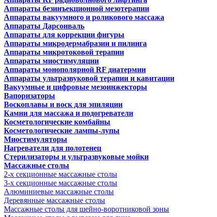
Аппараты безинъекционной мезотерапии
Аппараты вакуумного и роликового массажа
Аппараты Дарсонваль
Аппараты для коррекции фигуры
Аппараты микродермабразии и пилинга
Аппараты микротоковой терапии
Аппараты миостимуляции
Аппараты монополярной RF диатермии
Аппараты ультразвуковой терапии и кавитации
Вакуумные и цифровые мезоинжекторы
Вапоризаторы
Воскоплавы и воск для эпиляции
Камни для массажа и подогреватели
Косметологические комбайны
Косметологические лампы-лупы
Миостимуляторы
Нагреватели для полотенец
Стерилизаторы и ультразвуковые мойки
Массажные столы
2-х секционные массажные столы
3-х секционные массажные столы
Алюминиевые массажные столы
Деревянные массажные столы
Массажные столы для шейно-воротниковой зоны