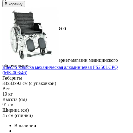
В корзину
Режим работы
График работы с 10:00 до 18:00
Ежедневно, без выходных
Адрес в Москве:
ул. Плещеева, д. 12А
метро Бибирево
© 2017 Medic-house.ru - интернет-магазин медицинского
оборудования
Кресло-коляска механическая алюминиевая FS250LCPQ
(МК-003/46)
Габариты
83x33x93 см (с упаковкой)
Вес
19 кг
Высота (см)
91 см
Ширина (см)
45 см (спинки)
В наличии