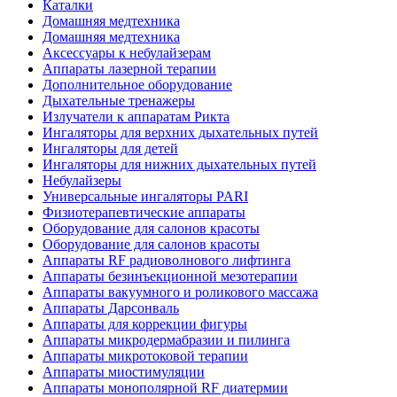
Каталки
Домашняя медтехника
Домашняя медтехника
Аксессуары к небулайзерам
Аппараты лазерной терапии
Дополнительное оборудование
Дыхательные тренажеры
Излучатели к аппаратам Рикта
Ингаляторы для верхних дыхательных путей
Ингаляторы для детей
Ингаляторы для нижних дыхательных путей
Небулайзеры
Универсальные ингаляторы PARI
Физиотерапевтические аппараты
Оборудование для салонов красоты
Оборудование для салонов красоты
Аппараты RF радиоволнового лифтинга
Аппараты безинъекционной мезотерапии
Аппараты вакуумного и роликового массажа
Аппараты Дарсонваль
Аппараты для коррекции фигуры
Аппараты микродермабразии и пилинга
Аппараты микротоковой терапии
Аппараты миостимуляции
Аппараты монополярной RF диатермии