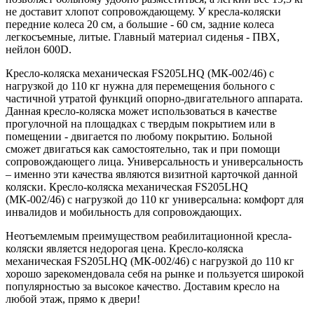
не доставит хлопот сопровождающему. У кресла-коляски
передние колеса 20 см, а большие - 60 см, задние колеса
легкосъемные, литые. Главный материал сиденья - ПВХ,
нейлон 600D.
Кресло-коляска механическая FS205LHQ (МК-002/46) с
нагрузкой до 110 кг нужна для перемещения больного с
частичной утратой функций опорно-двигательного аппарата.
Данная кресло-коляска может использоваться в качестве
прогулочной на площадках с твердым покрытием или в
помещении - двигается по любому покрытию. Больной
сможет двигаться как самостоятельно, так и при помощи
сопровождающего лица. Универсальность и универсальность
– именно эти качества являются визитной карточкой данной
коляски. Кресло-коляска механическая FS205LHQ
(МК-002/46) с нагрузкой до 110 кг универсальна: комфорт для
инвалидов и мобильность для сопровождающих.
Неотъемлемым преимуществом реабилитационной кресла-
коляски является недорогая цена. Кресло-коляска
механическая FS205LHQ (МК-002/46) с нагрузкой до 110 кг
хорошо зарекомендовала себя на рынке и пользуется широкой
популярностью за высокое качество. Доставим кресло на
любой этаж, прямо к двери!