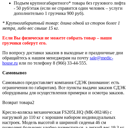
Подъем крупногабаритного* товара без грузового лифта
- 50 руб/этаж (если не справится один человек – услуги
дополнительно 1 грузчика 900 руб).
* Крупногабаритный товар: длина одной из сторон более 1
метра, либо вес свыше 15 кг.
Если Вы физически не можете собрать товар – наши
грузчики соберут его.
По вопросу доставки заказов в выходные и праздничные дни
обращайтесь к нашим менеджерам на почту
sale@medic-
house.ru
или по телефону 8 (966) 33-44-555.
Самовывоз
Самовывоз предоставляет компания СДЭК (внимание: есть
ограничения по габаритам). Все пункты выдачи заказов СДЭК
оборудованы для осуществления примерки и осмотра заказов.
Возврат товара2
Кресло-коляска механическая FS205LHQ (МК-002/46) с
нагрузкой до 110 кг с хорошим набором индивидуальных
настроек. Модель высотой и шириной сиденья 46 см
позволяет больному удобно разместиться, а легкий вес 19,3 кг