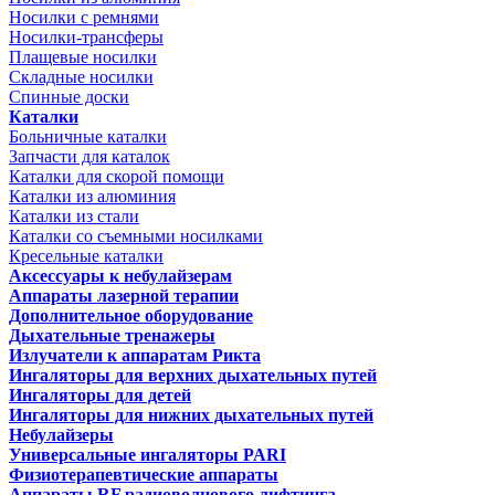
Носилки с ремнями
Носилки-трансферы
Плащевые носилки
Складные носилки
Спинные доски
Каталки
Больничные каталки
Запчасти для каталок
Каталки для скорой помощи
Каталки из алюминия
Каталки из стали
Каталки со съемными носилками
Кресельные каталки
Аксессуары к небулайзерам
Аппараты лазерной терапии
Дополнительное оборудование
Дыхательные тренажеры
Излучатели к аппаратам Рикта
Ингаляторы для верхних дыхательных путей
Ингаляторы для детей
Ингаляторы для нижних дыхательных путей
Небулайзеры
Универсальные ингаляторы PARI
Физиотерапевтические аппараты
Аппараты RF радиоволнового лифтинга