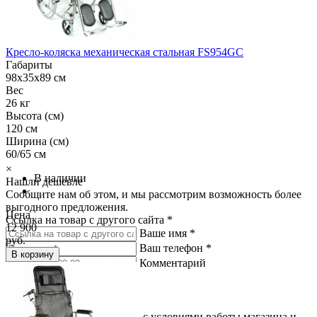
Кресло-коляска механическая стальная FS954GC
Габариты
98x35x89 см
Вес
26 кг
Высота (см)
120 см
Ширина (см)
60/65 см
×
В наличии
Нашли дешевле
Сообщите нам об этом, и мы рассмотрим возможность более
выгодного предложения.
Цена
Ссылка на товар с другого сайта *
12 900
Ваше имя *
руб.
Ваш телефон *
В корзину
Комментарий
Подтверждаю, что согласен с условиями работы магазина и