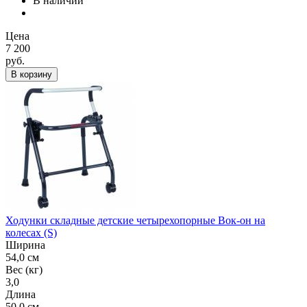
В наличии
Цена
7 200
руб.
В корзину
Ходунки складные детские четырехопорные Вок-он на
колесах (S)
Ширина
54,0 см
Вес (кг)
3,0
Длина
50,0 см