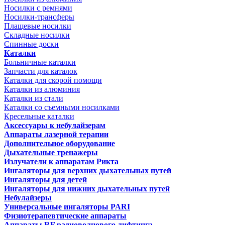
Носилки с ремнями
Носилки-трансферы
Плащевые носилки
Складные носилки
Спинные доски
Каталки
Больничные каталки
Запчасти для каталок
Каталки для скорой помощи
Каталки из алюминия
Каталки из стали
Каталки со съемными носилками
Кресельные каталки
Аксессуары к небулайзерам
Аппараты лазерной терапии
Дополнительное оборудование
Дыхательные тренажеры
Излучатели к аппаратам Рикта
Ингаляторы для верхних дыхательных путей
Ингаляторы для детей
Ингаляторы для нижних дыхательных путей
Небулайзеры
Универсальные ингаляторы PARI
Физиотерапевтические аппараты
Аппараты RF радиоволнового лифтинга