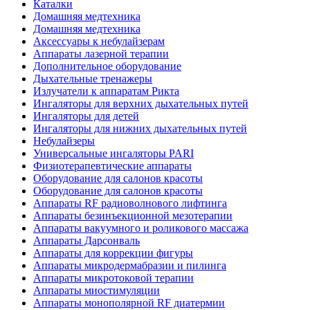
Каталки
Домашняя медтехника
Домашняя медтехника
Аксессуары к небулайзерам
Аппараты лазерной терапии
Дополнительное оборудование
Дыхательные тренажеры
Излучатели к аппаратам Рикта
Ингаляторы для верхних дыхательных путей
Ингаляторы для детей
Ингаляторы для нижних дыхательных путей
Небулайзеры
Универсальные ингаляторы PARI
Физиотерапевтические аппараты
Оборудование для салонов красоты
Оборудование для салонов красоты
Аппараты RF радиоволнового лифтинга
Аппараты безинъекционной мезотерапии
Аппараты вакуумного и роликового массажа
Аппараты Дарсонваль
Аппараты для коррекции фигуры
Аппараты микродермабразии и пилинга
Аппараты микротоковой терапии
Аппараты миостимуляции
Аппараты монополярной RF диатермии