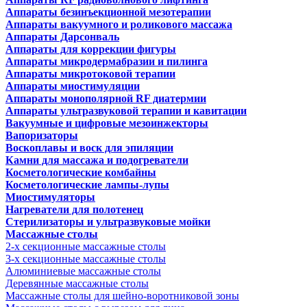
Аппараты безинъекционной мезотерапии
Аппараты вакуумного и роликового массажа
Аппараты Дарсонваль
Аппараты для коррекции фигуры
Аппараты микродермабразии и пилинга
Аппараты микротоковой терапии
Аппараты миостимуляции
Аппараты монополярной RF диатермии
Аппараты ультразвуковой терапии и кавитации
Вакуумные и цифровые мезоинжекторы
Вапоризаторы
Воскоплавы и воск для эпиляции
Камни для массажа и подогреватели
Косметологические комбайны
Косметологические лампы-лупы
Миостимуляторы
Нагреватели для полотенец
Стерилизаторы и ультразвуковые мойки
Массажные столы
2-х секционные массажные столы
3-х секционные массажные столы
Алюминиевые массажные столы
Деревянные массажные столы
Массажные столы для шейно-воротниковой зоны