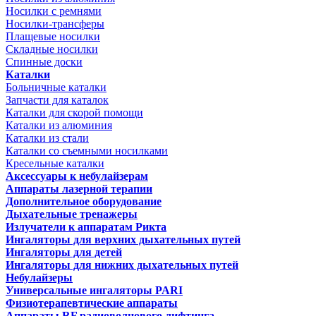
Носилки с ремнями
Носилки-трансферы
Плащевые носилки
Складные носилки
Спинные доски
Каталки
Больничные каталки
Запчасти для каталок
Каталки для скорой помощи
Каталки из алюминия
Каталки из стали
Каталки со съемными носилками
Кресельные каталки
Аксессуары к небулайзерам
Аппараты лазерной терапии
Дополнительное оборудование
Дыхательные тренажеры
Излучатели к аппаратам Рикта
Ингаляторы для верхних дыхательных путей
Ингаляторы для детей
Ингаляторы для нижних дыхательных путей
Небулайзеры
Универсальные ингаляторы PARI
Физиотерапевтические аппараты
Аппараты RF радиоволнового лифтинга