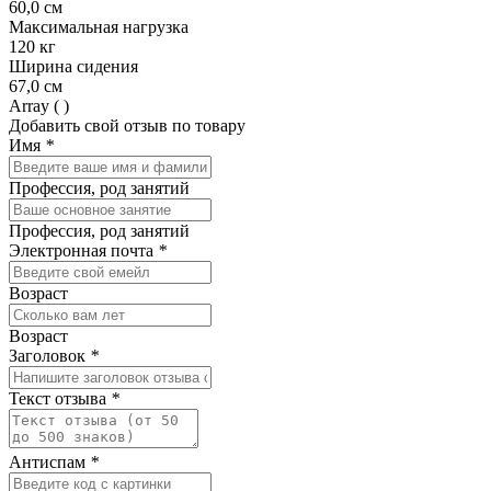
60,0 см
Максимальная нагрузка
120 кг
Ширина сидения
67,0 см
Array ( )
Добавить свой отзыв по товару
Имя
*
Профессия, род занятий
Профессия, род занятий
Электронная почта
*
Возраст
Возраст
Заголовок
*
Текст отзыва
*
Антиспам
*