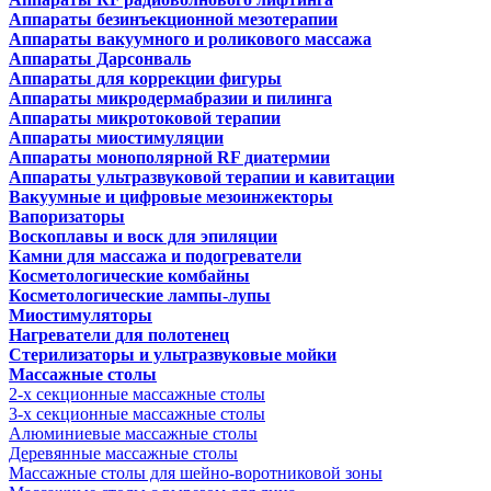
Аппараты безинъекционной мезотерапии
Аппараты вакуумного и роликового массажа
Аппараты Дарсонваль
Аппараты для коррекции фигуры
Аппараты микродермабразии и пилинга
Аппараты микротоковой терапии
Аппараты миостимуляции
Аппараты монополярной RF диатермии
Аппараты ультразвуковой терапии и кавитации
Вакуумные и цифровые мезоинжекторы
Вапоризаторы
Воскоплавы и воск для эпиляции
Камни для массажа и подогреватели
Косметологические комбайны
Косметологические лампы-лупы
Миостимуляторы
Нагреватели для полотенец
Стерилизаторы и ультразвуковые мойки
Массажные столы
2-х секционные массажные столы
3-х секционные массажные столы
Алюминиевые массажные столы
Деревянные массажные столы
Массажные столы для шейно-воротниковой зоны