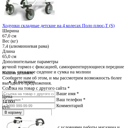
Ходунки складные детские на 4 колесах Поло плюс-Т (S)
Ширина
67,0 см
Вес (кг)
7,4 (алюминиевая рама)
Длина
65,0 см
Дополнительные параметры
ручной тормоз с фиксацией, самоориентирующиеся передние
×
колеса, откидное сидение и сумка на молнии
Нашли дешевле
Сообщите нам об этом, и мы рассмотрим возможность более
В наличии
выгодного предложения.
Ссылка на товар с другого сайта *
Ваше имя *
Цена
Ваш телефон *
14 000
Комментарий
руб.
В корзину
Подтверждаю, что согласен с условиями работы магазина и