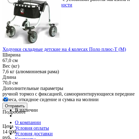
политикой конфиденциальности
Ходунки складные детские на 4 колесах Поло плюс-Т (M)
Ширина
67,0 см
Вес (кг)
7,6 кг (алюминиевая рама)
Длина
70,0 см
Дополнительные параметры
ручной тормоз с фиксацией, самоориентирующиеся передние
колеса, откидное сидение и сумка на молнии
Отправить
В наличии
Подробнее
О компании
Цена
Условия оплаты
14 000
Условия доставки
руб.