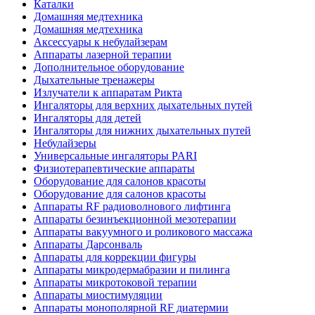
Каталки
Домашняя медтехника
Домашняя медтехника
Аксессуары к небулайзерам
Аппараты лазерной терапии
Дополнительное оборудование
Дыхательные тренажеры
Излучатели к аппаратам Рикта
Ингаляторы для верхних дыхательных путей
Ингаляторы для детей
Ингаляторы для нижних дыхательных путей
Небулайзеры
Универсальные ингаляторы PARI
Физиотерапевтические аппараты
Оборудование для салонов красоты
Оборудование для салонов красоты
Аппараты RF радиоволнового лифтинга
Аппараты безинъекционной мезотерапии
Аппараты вакуумного и роликового массажа
Аппараты Дарсонваль
Аппараты для коррекции фигуры
Аппараты микродермабразии и пилинга
Аппараты микротоковой терапии
Аппараты миостимуляции
Аппараты монополярной RF диатермии