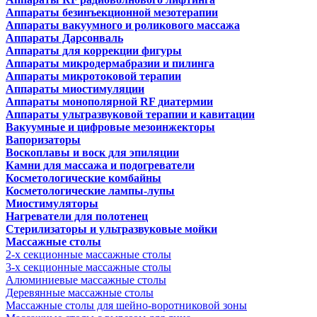
Аппараты безинъекционной мезотерапии
Аппараты вакуумного и роликового массажа
Аппараты Дарсонваль
Аппараты для коррекции фигуры
Аппараты микродермабразии и пилинга
Аппараты микротоковой терапии
Аппараты миостимуляции
Аппараты монополярной RF диатермии
Аппараты ультразвуковой терапии и кавитации
Вакуумные и цифровые мезоинжекторы
Вапоризаторы
Воскоплавы и воск для эпиляции
Камни для массажа и подогреватели
Косметологические комбайны
Косметологические лампы-лупы
Миостимуляторы
Нагреватели для полотенец
Стерилизаторы и ультразвуковые мойки
Массажные столы
2-х секционные массажные столы
3-х секционные массажные столы
Алюминиевые массажные столы
Деревянные массажные столы
Массажные столы для шейно-воротниковой зоны