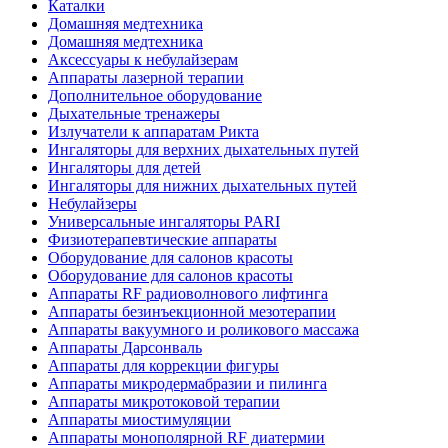
Каталки
Домашняя медтехника
Домашняя медтехника
Аксессуары к небулайзерам
Аппараты лазерной терапии
Дополнительное оборудование
Дыхательные тренажеры
Излучатели к аппаратам Рикта
Ингаляторы для верхних дыхательных путей
Ингаляторы для детей
Ингаляторы для нижних дыхательных путей
Небулайзеры
Универсальные ингаляторы PARI
Физиотерапевтические аппараты
Оборудование для салонов красоты
Оборудование для салонов красоты
Аппараты RF радиоволнового лифтинга
Аппараты безинъекционной мезотерапии
Аппараты вакуумного и роликового массажа
Аппараты Дарсонваль
Аппараты для коррекции фигуры
Аппараты микродермабразии и пилинга
Аппараты микротоковой терапии
Аппараты миостимуляции
Аппараты монополярной RF диатермии