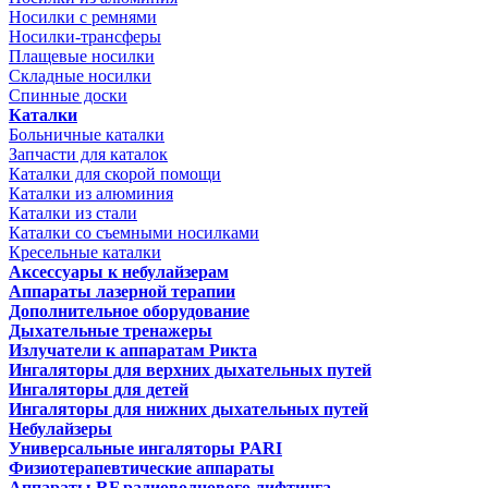
Носилки с ремнями
Носилки-трансферы
Плащевые носилки
Складные носилки
Спинные доски
Каталки
Больничные каталки
Запчасти для каталок
Каталки для скорой помощи
Каталки из алюминия
Каталки из стали
Каталки со съемными носилками
Кресельные каталки
Аксессуары к небулайзерам
Аппараты лазерной терапии
Дополнительное оборудование
Дыхательные тренажеры
Излучатели к аппаратам Рикта
Ингаляторы для верхних дыхательных путей
Ингаляторы для детей
Ингаляторы для нижних дыхательных путей
Небулайзеры
Универсальные ингаляторы PARI
Физиотерапевтические аппараты
Аппараты RF радиоволнового лифтинга