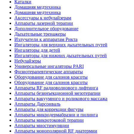
Каталки
Домашняя медтехника
Домашняя медтехника
Аксессуары к небулайзерам
Аппараты лазерной терапии
Дополнительное оборудование
Дыхательные тренажеры
Излучатели к аппаратам Рикта
Ингаляторы для верхних дыхательных путей
Ингаляторы для детей
Ингаляторы для нижних дыхательных путей
Небулайзеры
Универсальные ингаляторы PARI
Физиотерапевтические аппараты
Оборудование для салонов красоты
Оборудование для салонов красоты
Аппараты RF радиоволнового лифтинга
Аппараты безинъекционной мезотерапии
Аппараты вакуумного и роликового массажа
Аппараты Дарсонваль
Аппараты для коррекции фигуры
Аппараты микродермабразии и пилинга
Аппараты микротоковой терапии
Аппараты миостимуляции
Аппараты монополярной RF диатермии