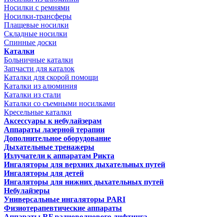
Носилки с ремнями
Носилки-трансферы
Плащевые носилки
Складные носилки
Спинные доски
Каталки
Больничные каталки
Запчасти для каталок
Каталки для скорой помощи
Каталки из алюминия
Каталки из стали
Каталки со съемными носилками
Кресельные каталки
Аксессуары к небулайзерам
Аппараты лазерной терапии
Дополнительное оборудование
Дыхательные тренажеры
Излучатели к аппаратам Рикта
Ингаляторы для верхних дыхательных путей
Ингаляторы для детей
Ингаляторы для нижних дыхательных путей
Небулайзеры
Универсальные ингаляторы PARI
Физиотерапевтические аппараты
Аппараты RF радиоволнового лифтинга