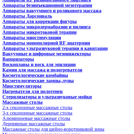
Аппараты безинъекционной мезотерапии
Аппараты вакуумного и роликового массажа
Аппараты Дарсонваль
Аппараты для коррекции фигуры
Аппараты микродермабразии и пилинга
Аппараты микротоковой терапии
Аппараты миостимуляции
Аппараты монополярной RF диатермии
Аппараты ультразвуковой терапии и кавитации
Вакуумные и цифровые мезоинжекторы
Вапоризаторы
Воскоплавы и воск для эпиляции
Камни для массажа и подогреватели
Косметологические комбайны
Косметологические лампы-лупы
Миостимуляторы
Нагреватели для полотенец
Стерилизаторы и ультразвуковые мойки
Массажные столы
2-х секционные массажные столы
3-х секционные массажные столы
Алюминиевые массажные столы
Деревянные массажные столы
Массажные столы для шейно-воротниковой зоны