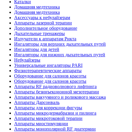
Каталки
Домашняя медтехника
Домашняя медтехника
Аксессуары к небулайзерам
Аппараты лазерной терапии
Дополнительное оборудование
Дыхательные тренажеры
Излучатели к аппаратам Рикта
Ингаляторы для верхних дыхательных путей
Ингаляторы для детей
Ингаляторы для нижних дыхательных путей
Небулайзеры
Универсальные ингаляторы PARI
Физиотерапевтические аппараты
Оборудование для салонов красоты
Оборудование для салонов красоты
Аппараты RF радиоволнового лифтинга
Аппараты безинъекционной мезотерапии
Аппараты вакуумного и роликового массажа
Аппараты Дарсонваль
Аппараты для коррекции фигуры
Аппараты микродермабразии и пилинга
Аппараты микротоковой терапии
Аппараты миостимуляции
Аппараты монополярной RF диатермии