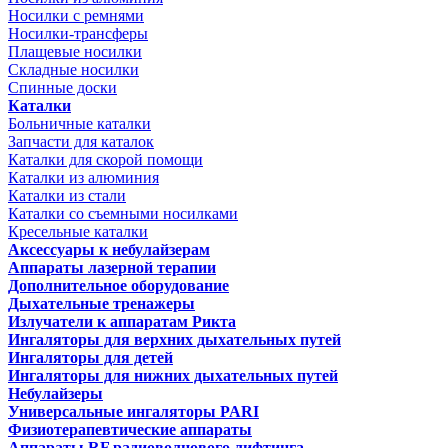
Носилки с ремнями
Носилки-трансферы
Плащевые носилки
Складные носилки
Спинные доски
Каталки
Больничные каталки
Запчасти для каталок
Каталки для скорой помощи
Каталки из алюминия
Каталки из стали
Каталки со съемными носилками
Кресельные каталки
Аксессуары к небулайзерам
Аппараты лазерной терапии
Дополнительное оборудование
Дыхательные тренажеры
Излучатели к аппаратам Рикта
Ингаляторы для верхних дыхательных путей
Ингаляторы для детей
Ингаляторы для нижних дыхательных путей
Небулайзеры
Универсальные ингаляторы PARI
Физиотерапевтические аппараты
Аппараты RF радиоволнового лифтинга