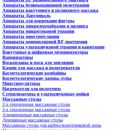
Аппараты безинъекционной мезотерапии
Аппараты вакуумного и роликового массажа
Аппараты Дарсонваль
Аппараты для коррекции фигуры
Аппараты микродермабразии и пилинга
Аппараты микротоковой терапии
Аппараты миостимуляции
Аппараты монополярной RF диатермии
Аппараты ультразвуковой терапии и кавитации
Вакуумные и цифровые мезоинжекторы
Вапоризаторы
Воскоплавы и воск для эпиляции
Камни для массажа и подогреватели
Косметологические комбайны
Косметологические лампы-лупы
Миостимуляторы
Нагреватели для полотенец
Стерилизаторы и ультразвуковые мойки
Массажные столы
2-х секционные массажные столы
3-х секционные массажные столы
Алюминиевые массажные столы
Деревянные массажные столы
Массажные столы для шейно-воротниковой зоны