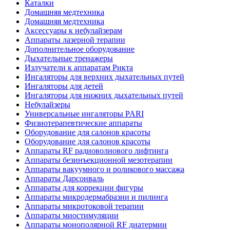
Каталки
Домашняя медтехника
Домашняя медтехника
Аксессуары к небулайзерам
Аппараты лазерной терапии
Дополнительное оборудование
Дыхательные тренажеры
Излучатели к аппаратам Рикта
Ингаляторы для верхних дыхательных путей
Ингаляторы для детей
Ингаляторы для нижних дыхательных путей
Небулайзеры
Универсальные ингаляторы PARI
Физиотерапевтические аппараты
Оборудование для салонов красоты
Оборудование для салонов красоты
Аппараты RF радиоволнового лифтинга
Аппараты безинъекционной мезотерапии
Аппараты вакуумного и роликового массажа
Аппараты Дарсонваль
Аппараты для коррекции фигуры
Аппараты микродермабразии и пилинга
Аппараты микротоковой терапии
Аппараты миостимуляции
Аппараты монополярной RF диатермии