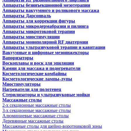
Аппараты безинъекционной мезотерапии
Аппараты вакуумного и роликового массажа
Аппараты Дарсонваль
Аппараты для коррекции фигуры
Аппараты микродермабразии и пилинга
Аппараты микротоковой терапии
Аппараты миостимуляции
Аппараты монополярной RF диатермии
Аппараты ультразвуковой терапии и кавитации
Вакуумные и цифровые мезоинжекторы
Вапоризаторы
Воскоплавы и воск для эпиляции
Камни для массажа и подогреватели
Косметологические комбайны
Косметологические лампы-лупы
Миостимуляторы
Нагреватели для полотенец
Стерилизаторы и ультразвуковые мойки
Массажные столы
2-х секционные массажные столы
3-х секционные массажные столы
Алюминиевые массажные столы
Деревянные массажные столы
Массажные столы для шейно-воротниковой зоны