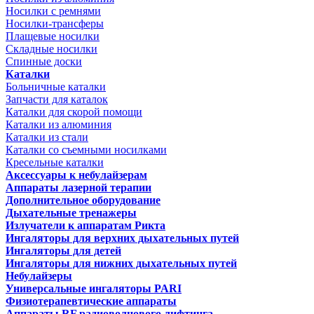
Носилки с ремнями
Носилки-трансферы
Плащевые носилки
Складные носилки
Спинные доски
Каталки
Больничные каталки
Запчасти для каталок
Каталки для скорой помощи
Каталки из алюминия
Каталки из стали
Каталки со съемными носилками
Кресельные каталки
Аксессуары к небулайзерам
Аппараты лазерной терапии
Дополнительное оборудование
Дыхательные тренажеры
Излучатели к аппаратам Рикта
Ингаляторы для верхних дыхательных путей
Ингаляторы для детей
Ингаляторы для нижних дыхательных путей
Небулайзеры
Универсальные ингаляторы PARI
Физиотерапевтические аппараты
Аппараты RF радиоволнового лифтинга