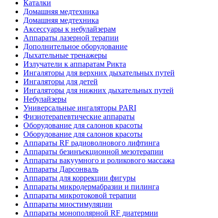
Каталки
Домашняя медтехника
Домашняя медтехника
Аксессуары к небулайзерам
Аппараты лазерной терапии
Дополнительное оборудование
Дыхательные тренажеры
Излучатели к аппаратам Рикта
Ингаляторы для верхних дыхательных путей
Ингаляторы для детей
Ингаляторы для нижних дыхательных путей
Небулайзеры
Универсальные ингаляторы PARI
Физиотерапевтические аппараты
Оборудование для салонов красоты
Оборудование для салонов красоты
Аппараты RF радиоволнового лифтинга
Аппараты безинъекционной мезотерапии
Аппараты вакуумного и роликового массажа
Аппараты Дарсонваль
Аппараты для коррекции фигуры
Аппараты микродермабразии и пилинга
Аппараты микротоковой терапии
Аппараты миостимуляции
Аппараты монополярной RF диатермии