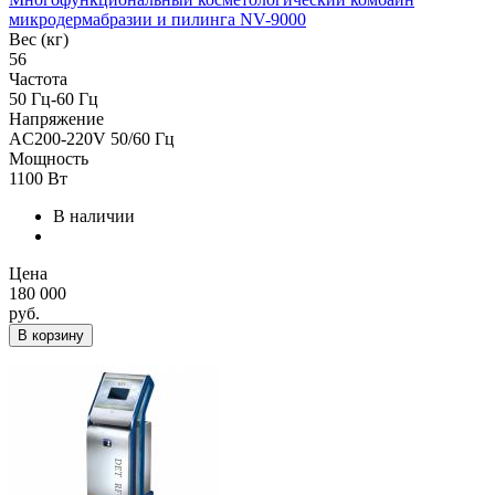
микродермабразии и пилинга NV-9000
Вес (кг)
56
Частота
50 Гц-60 Гц
Напряжение
AC200-220V 50/60 Гц
Мощность
1100 Вт
В наличии
Цена
180 000
руб.
В корзину