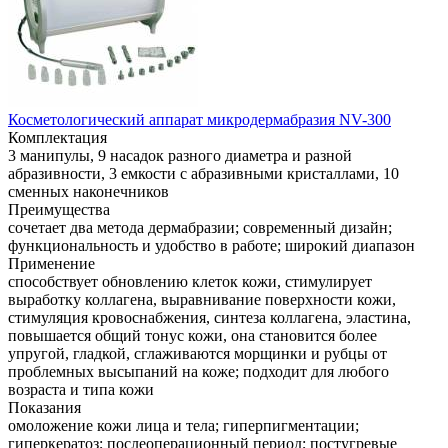
Косметологический аппарат микродермабразия NV-300
Комплектация
3 манипулы, 9 насадок разного диаметра и разной
абразивности, 3 емкости с абразивными кристаллами, 10
сменных наконечников
Преимущества
сочетает два метода дермабразии; современный дизайн;
функциональность и удобство в работе; широкий диапазон
Применение
способствует обновлению клеток кожи, стимулирует
выработку коллагена, выравнивание поверхности кожи,
стимуляция кровоснабжения, синтеза коллагена, эластина,
повышается общий тонус кожи, она становится более
упругой, гладкой, сглаживаются морщинки и рубцы от
проблемных высыпаний на коже; подходит для любого
возраста и типа кожи
Показания
омоложение кожи лица и тела; гиперпигментации;
гиперкератоз; послеоперационный период; постугревые