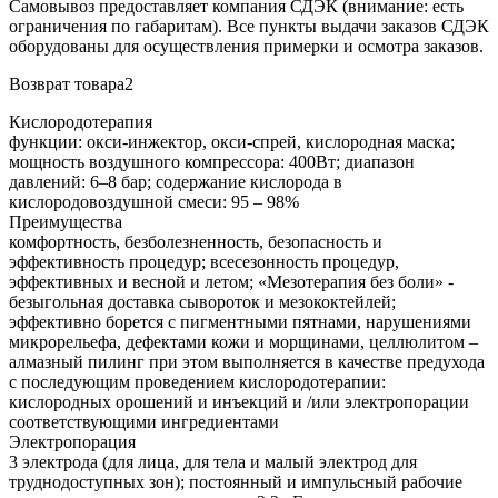
Самовывоз предоставляет компания СДЭК (внимание: есть
ограничения по габаритам). Все пункты выдачи заказов СДЭК
оборудованы для осуществления примерки и осмотра заказов.
Возврат товара2
Кислородотерапия
функции: окси-инжектор, окси-спрей, кислородная маска;
мощность воздушного компрессора: 400Вт; диапазон
давлений: 6–8 бар; содержание кислорода в
кислородовоздушной смеси: 95 – 98%
Преимущества
комфортность, безболезненность, безопасность и
эффективность процедур; всесезонность процедур,
эффективных и весной и летом; «Мезотерапия без боли» -
безыгольная доставка сывороток и мезококтейлей;
эффективно борется с пигментными пятнами, нарушениями
микрорельефа, дефектами кожи и морщинами, целлюлитом –
алмазный пилинг при этом выполняется в качестве предухода
с последующим проведением кислородотерапии:
кислородных орошений и инъекций и /или электропорации
соответствующими ингредиентами
Электропорация
3 электрода (для лица, для тела и малый электрод для
труднодоступных зон); постоянный и импульсный рабочие