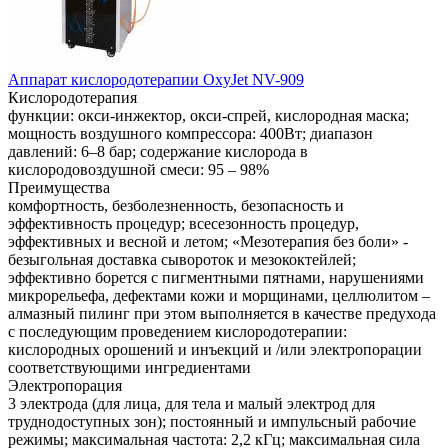
Аппарат кислородотерапии OxyJet NV-909
Кислородотерапия
функции: окси-инжектор, окси-спрей, кислородная маска;
мощность воздушного компрессора: 400Вт; диапазон
давлений: 6–8 бар; содержание кислорода в
кислородовоздушной смеси: 95 – 98%
Преимущества
комфортность, безболезненность, безопасность и
эффективность процедур; всесезонность процедур,
эффективных и весной и летом; «Мезотерапия без боли» -
безыгольная доставка сывороток и мезококтейлей;
эффективно борется с пигментными пятнами, нарушениями
микрорельефа, дефектами кожи и морщинами, целлюлитом –
алмазный пилинг при этом выполняется в качестве предухода
с последующим проведением кислородотерапии:
кислородных орошений и инъекций и /или электропорации
соответствующими ингредиентами
Электропорация
3 электрода (для лица, для тела и малый электрод для
труднодоступных зон); постоянный и импульсный рабочие
режимы; максимальная частота: 2,2 кГц; максимальная сила