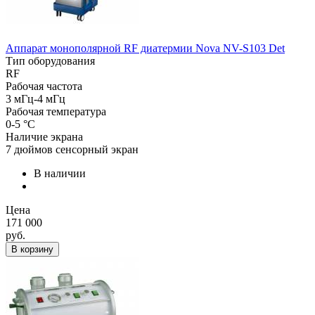
Аппарат монополярной RF диатермии Nova NV-S103 Det
Тип оборудования
RF
Рабочая частота
3 мГц-4 мГц
Рабочая температура
0-5 °C
Наличие экрана
7 дюймов сенсорный экран
В наличии
Цена
171 000
руб.
В корзину