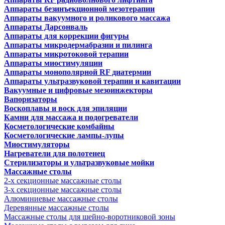
Аппараты безинъекционной мезотерапии
Аппараты вакуумного и роликового массажа
Аппараты Дарсонваль
Аппараты для коррекции фигуры
Аппараты микродермабразии и пилинга
Аппараты микротоковой терапии
Аппараты миостимуляции
Аппараты монополярной RF диатермии
Аппараты ультразвуковой терапии и кавитации
Вакуумные и цифровые мезоинжекторы
Вапоризаторы
Воскоплавы и воск для эпиляции
Камни для массажа и подогреватели
Косметологические комбайны
Косметологические лампы-лупы
Миостимуляторы
Нагреватели для полотенец
Стерилизаторы и ультразвуковые мойки
Массажные столы
2-х секционные массажные столы
3-х секционные массажные столы
Алюминиевые массажные столы
Деревянные массажные столы
Массажные столы для шейно-воротниковой зоны