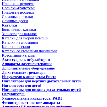
Носилки с ремнями
Носилки-трансферы
Плащевые носилки
Складные носилки
Спинные доски
Каталки
Больничные каталки
Запчасти для каталок
Каталки для скорой помощи
Каталки из алюминия
Каталки из стали
Каталки со съемными носилками
Кресельные каталки
Аксессуары к небулайзерам
Аппараты лазерной терапии
Дополнительное оборудование
Дыхательные тренажеры
Излучатели к аппаратам Рикта
Ингаляторы для верхних дыхательных путей
Ингаляторы для детей
Ингаляторы для нижних дыхательных путей
Небулайзеры
Универсальные ингаляторы PARI
Физиотерапевтические аппараты
Аппараты RF радиоволнового лифтинга