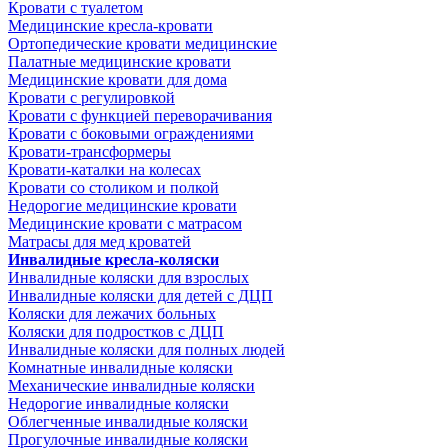
Кровати с туалетом
Медицинские крeсла-кровати
Ортопедические кровати медицинские
Палатные медицинские кровати
Медицинские кровати для дома
Кровати с регулировкой
Кровати с функцией переворачивания
Кровати с боковыми ограждениями
Кровати-трансформеры
Кровати-каталки на колесах
Кровати со столиком и полкой
Недорогие медицинские кровати
Медицинские кровати с матрасом
Матрасы для мед кроватей
Инвалидные кресла-коляски
Инвалидные коляски для взрослых
Инвалидные коляски для детей с ДЦП
Коляски для лежачих больных
Коляски для подростков с ДЦП
Инвалидные коляски для полных людей
Комнатные инвалидные коляски
Механические инвалидные коляски
Недорогие инвалидные коляски
Облегченные инвалидные коляски
Прогулочные инвалидные коляски