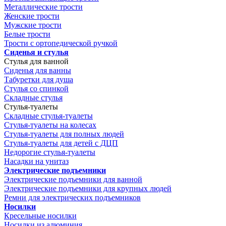
Металлические трости
Женские трости
Мужские трости
Белые трости
Трости с ортопедической ручкой
Сиденья и стулья
Стулья для ванной
Сиденья для ванны
Табуретки для душа
Стулья со спинкой
Складные стулья
Стулья-туалеты
Складные стулья-туалеты
Стулья-туалеты на колесах
Стулья-туалеты для полных людей
Стулья-туалеты для детей с ДЦП
Недорогие стулья-туалеты
Насадки на унитаз
Электрические подъемники
Электрические подъемники для ванной
Электрические подъемники для крупных людей
Ремни для электрических подъемников
Носилки
Кресельные носилки
Носилки из алюминия