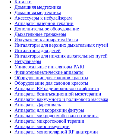
Каталки
Домашняя медтехника
Домашняя медтехника
Аксессуары к небулайзерам
Аппараты лазерной терапии
Дополнительное оборудование
Дыхательные тренажеры
Излучатели к аппаратам Рикта
Ингаляторы для верхних дыхательных путей
Ингаляторы для детей
Ингаляторы для нижних дыхательных путей
Небулайзеры
Универсальные ингаляторы PARI
Физиотерапевтические аппараты
Оборудование для салонов красоты
Оборудование для салонов красоты
Аппараты RF радиоволнового лифтинга
Аппараты безинъекционной мезотерапии
Аппараты вакуумного и роликового массажа
Аппараты Дарсонваль
Аппараты для коррекции фигуры
Аппараты микродермабразии и пилинга
Аппараты микротоковой терапии
Аппараты миостимуляции
Аппараты монополярной RF диатермии