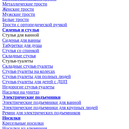
Металлические трости
Женские трости
Мужские трости
Белые трости
Трости с ортопедической ручкой
Сиденья и стулья
Стулья для ванной
Сиденья для ванны
Табуретки для душа
Стулья со спинкой
Складные стулья
Стулья-туалеты
Складные стулья-туалеты
Стулья-туалеты на колесах
Стулья-туалеты для полных людей
Стулья-туалеты для детей с ДЦП
Недорогие стулья-туалеты
Насадки на унитаз
Электрические подъемники
Электрические подъемники для ванной
Электрические подъемники для крупных людей
Ремни для электрических подъемников
Носилки
Кресельные носилки
Носилки из алюминия