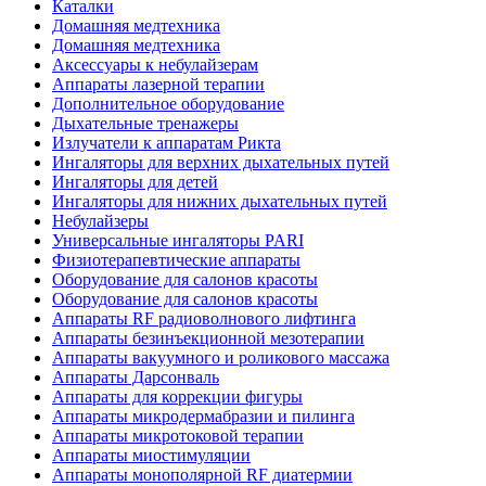
Каталки
Домашняя медтехника
Домашняя медтехника
Аксессуары к небулайзерам
Аппараты лазерной терапии
Дополнительное оборудование
Дыхательные тренажеры
Излучатели к аппаратам Рикта
Ингаляторы для верхних дыхательных путей
Ингаляторы для детей
Ингаляторы для нижних дыхательных путей
Небулайзеры
Универсальные ингаляторы PARI
Физиотерапевтические аппараты
Оборудование для салонов красоты
Оборудование для салонов красоты
Аппараты RF радиоволнового лифтинга
Аппараты безинъекционной мезотерапии
Аппараты вакуумного и роликового массажа
Аппараты Дарсонваль
Аппараты для коррекции фигуры
Аппараты микродермабразии и пилинга
Аппараты микротоковой терапии
Аппараты миостимуляции
Аппараты монополярной RF диатермии