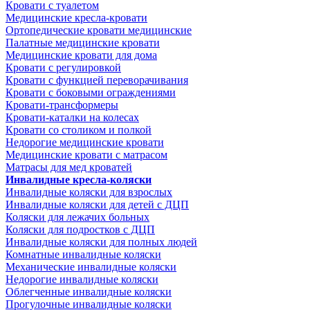
Кровати с туалетом
Медицинские крeсла-кровати
Ортопедические кровати медицинские
Палатные медицинские кровати
Медицинские кровати для дома
Кровати с регулировкой
Кровати с функцией переворачивания
Кровати с боковыми ограждениями
Кровати-трансформеры
Кровати-каталки на колесах
Кровати со столиком и полкой
Недорогие медицинские кровати
Медицинские кровати с матрасом
Матрасы для мед кроватей
Инвалидные кресла-коляски
Инвалидные коляски для взрослых
Инвалидные коляски для детей с ДЦП
Коляски для лежачих больных
Коляски для подростков с ДЦП
Инвалидные коляски для полных людей
Комнатные инвалидные коляски
Механические инвалидные коляски
Недорогие инвалидные коляски
Облегченные инвалидные коляски
Прогулочные инвалидные коляски