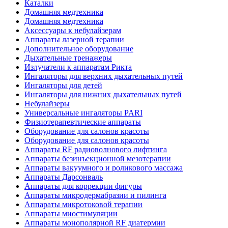
Каталки
Домашняя медтехника
Домашняя медтехника
Аксессуары к небулайзерам
Аппараты лазерной терапии
Дополнительное оборудование
Дыхательные тренажеры
Излучатели к аппаратам Рикта
Ингаляторы для верхних дыхательных путей
Ингаляторы для детей
Ингаляторы для нижних дыхательных путей
Небулайзеры
Универсальные ингаляторы PARI
Физиотерапевтические аппараты
Оборудование для салонов красоты
Оборудование для салонов красоты
Аппараты RF радиоволнового лифтинга
Аппараты безинъекционной мезотерапии
Аппараты вакуумного и роликового массажа
Аппараты Дарсонваль
Аппараты для коррекции фигуры
Аппараты микродермабразии и пилинга
Аппараты микротоковой терапии
Аппараты миостимуляции
Аппараты монополярной RF диатермии