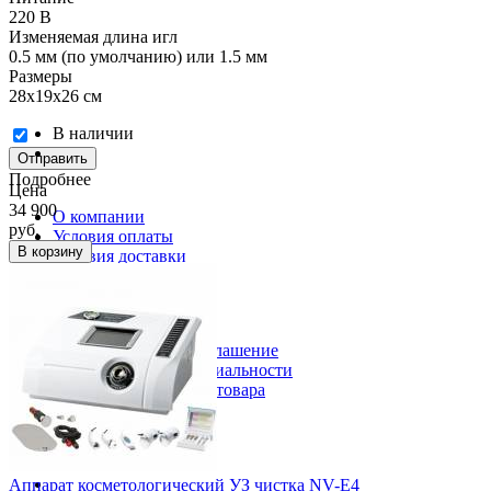
220 В
Изменяемая длина игл
0.5 мм (по умолчанию) или 1.5 мм
Размеры
28х19х26 см
В наличии
Отправить
Подробнее
Цена
34 900
О компании
руб.
Условия оплаты
В корзину
Условия доставки
Контакты
Полезная информация
Пользовательское соглашение
Политика конфиденциальности
Получение и возврат товара
Присоединяйся!
Аппарат косметологический УЗ чистка NV-E4