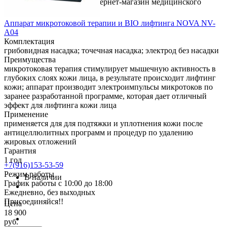
© 2017 Medic-house.ru - интернет-магазин медицинского
оборудования
Аппарат микротоковой терапии и BIO лифтинга NOVA NV-
A04
Комплектация
грибовидная насадка; точечная насадка; электрод без насадки
Преимущества
микротоковая терапия стимулирует мышечную активность в
глубоких слоях кожи лица, в результате происходит лифтинг
кожи; аппарат производит электроимпульсы микротоков по
заранее разработанной программе, которая дает отличный
эффект для лифтинга кожи лица
Применение
применяется для для подтяжки и уплотнения кожи после
антицеллюлитных программ и процедур по удалению
жировых отложений
Гарантия
1 год
+7(916)153-53-59
Режим работы
В наличии
График работы с 10:00 до 18:00
Ежедневно, без выходных
Присоединяйся!!
Цена
18 900
руб.