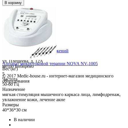
В корзину
Для коммерческих предложений
Адрес в Москве:
ул. Плещеева, д. 12А
Аппарат микротоковой терапии NOVA NV-1005
метро Бибирево
Вес (кг)
5
© 2017 Medic-house.ru - интернет-магазин медицинского
Частота
оборудования
50-60 Гц
Назначение
мягкая стимуляция мышечного каркаса лица, лимфодренаж,
увлажнение кожи, лечение акне
Размеры
40*36*30 см
В наличии