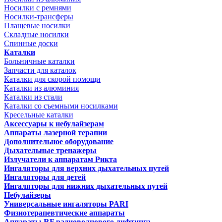
Носилки с ремнями
Носилки-трансферы
Плащевые носилки
Складные носилки
Спинные доски
Каталки
Больничные каталки
Запчасти для каталок
Каталки для скорой помощи
Каталки из алюминия
Каталки из стали
Каталки со съемными носилками
Кресельные каталки
Аксессуары к небулайзерам
Аппараты лазерной терапии
Дополнительное оборудование
Дыхательные тренажеры
Излучатели к аппаратам Рикта
Ингаляторы для верхних дыхательных путей
Ингаляторы для детей
Ингаляторы для нижних дыхательных путей
Небулайзеры
Универсальные ингаляторы PARI
Физиотерапевтические аппараты
Аппараты RF радиоволнового лифтинга