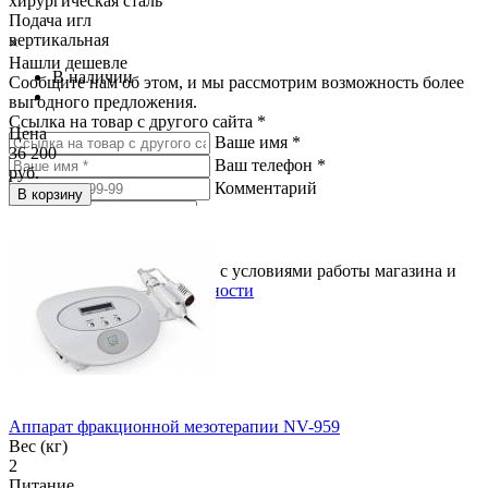
хирургическая сталь
Подача игл
вертикальная
×
Нашли дешевле
В наличии
Сообщите нам об этом, и мы рассмотрим возможность более
выгодного предложения.
Ссылка на товар с другого сайта *
Цена
Ваше имя *
36 200
Ваш телефон *
руб.
Комментарий
В корзину
Подтверждаю, что согласен с условиями работы магазина и
политикой конфиденциальности
Аппарат фракционной мезотерапии NV-959
Вес (кг)
2
Питание