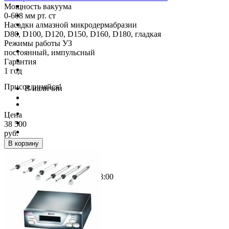
Мощность вакуума
0-608 мм рт. ст
Насадки алмазной микродермабразии
D80, D100, D120, D150, D160, D180, гладкая
Режимы работы УЗ
постоянный, импульсный
Гарантия
1 год
Присоединяйся!
В наличии
Цена
38 500
руб.
В корзину
Режим работы
График работы с 10:00 до 18:00
Ежедневно, без выходных
Адрес в Москве:
ул. Плещеева, д. 12А
метро Бибирево