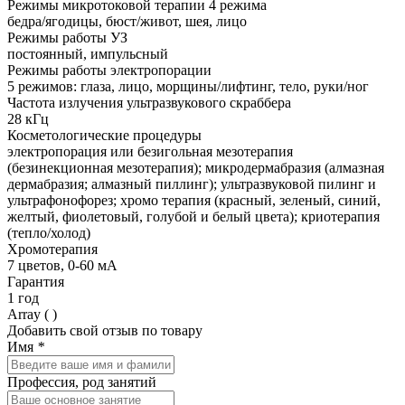
Режимы микротоковой терапии 4 режима
бедра/ягодицы, бюст/живот, шея, лицо
Режимы работы УЗ
постоянный, импульсный
Режимы работы электропорации
5 режимов: глаза, лицо, морщины/лифтинг, тело, руки/ног
Частота излучения ультразвукового скраббера
28 кГц
Косметологические процедуры
электропорация или безигольная мезотерапия
(безинекционная мезотерапия); микродермабразия (алмазная
дермабразия; алмазный пиллинг); ультразвуковой пилинг и
ультрафонофорез; хромо терапия (красный, зеленый, синий,
желтый, фиолетовый, голубой и белый цвета); криотерапия
(тепло/холод)
Хромотерапия
7 цветов, 0-60 мА
Гарантия
1 год
Array ( )
Добавить свой отзыв по товару
Имя
*
Профессия, род занятий