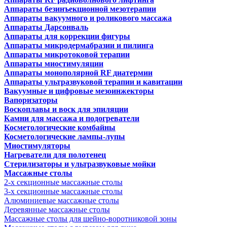
Аппараты безинъекционной мезотерапии
Аппараты вакуумного и роликового массажа
Аппараты Дарсонваль
Аппараты для коррекции фигуры
Аппараты микродермабразии и пилинга
Аппараты микротоковой терапии
Аппараты миостимуляции
Аппараты монополярной RF диатермии
Аппараты ультразвуковой терапии и кавитации
Вакуумные и цифровые мезоинжекторы
Вапоризаторы
Воскоплавы и воск для эпиляции
Камни для массажа и подогреватели
Косметологические комбайны
Косметологические лампы-лупы
Миостимуляторы
Нагреватели для полотенец
Стерилизаторы и ультразвуковые мойки
Массажные столы
2-х секционные массажные столы
3-х секционные массажные столы
Алюминиевые массажные столы
Деревянные массажные столы
Массажные столы для шейно-воротниковой зоны