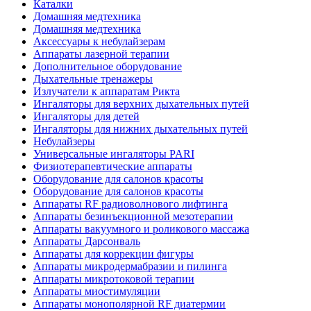
Каталки
Домашняя медтехника
Домашняя медтехника
Аксессуары к небулайзерам
Аппараты лазерной терапии
Дополнительное оборудование
Дыхательные тренажеры
Излучатели к аппаратам Рикта
Ингаляторы для верхних дыхательных путей
Ингаляторы для детей
Ингаляторы для нижних дыхательных путей
Небулайзеры
Универсальные ингаляторы PARI
Физиотерапевтические аппараты
Оборудование для салонов красоты
Оборудование для салонов красоты
Аппараты RF радиоволнового лифтинга
Аппараты безинъекционной мезотерапии
Аппараты вакуумного и роликового массажа
Аппараты Дарсонваль
Аппараты для коррекции фигуры
Аппараты микродермабразии и пилинга
Аппараты микротоковой терапии
Аппараты миостимуляции
Аппараты монополярной RF диатермии