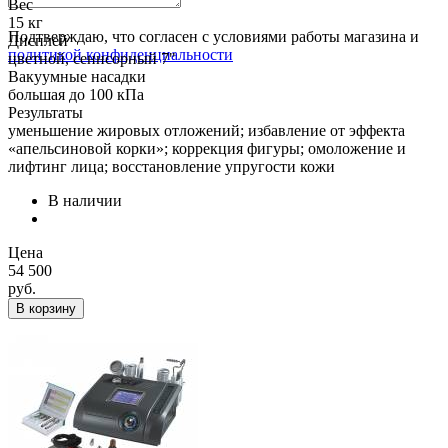
Вес
15 кг
Подтверждаю, что согласен с условиями работы магазина и
Дисплей
политикой конфиденциальности
цветной, сеннсорный 7"
Вакуумные насадки
большая до 100 кПа
Результаты
уменьшение жировых отложений; избавление от эффекта
«апельсиновой корки»; коррекция фигуры; омоложение и
лифтинг лица; восстановление упругости кожи
В наличии
Цена
54 500
руб.
В корзину
Отправить
Подробнее
О компании