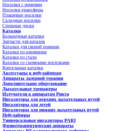
Носилки с ремнями
Носилки-трансферы
Плащевые носилки
Складные носилки
Спинные доски
Каталки
Больничные каталки
Запчасти для каталок
Каталки для скорой помощи
Каталки из алюминия
Каталки из стали
Каталки со съемными носилками
Кресельные каталки
Аксессуары к небулайзерам
Аппараты лазерной терапии
Дополнительное оборудование
Дыхательные тренажеры
Излучатели к аппаратам Рикта
Ингаляторы для верхних дыхательных путей
Ингаляторы для детей
Ингаляторы для нижних дыхательных путей
Небулайзеры
Универсальные ингаляторы PARI
Физиотерапевтические аппараты
Аппараты RF радиоволнового лифтинга