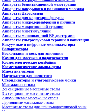
Аппараты безинъекционной мезотерапии
Аппараты вакуумного и роликового массажа
Аппараты Дарсонваль
Аппараты для коррекции фигуры
Аппараты микродермабразии и пилинга
Аппараты микротоковой терапии
Аппараты миостимуляции
Аппараты монополярной RF диатермии
Аппараты ультразвуковой терапии и кавитации
Вакуумные и цифровые мезоинжекторы
Вапоризаторы
Воскоплавы и воск для эпиляции
Камни для массажа и подогреватели
Косметологические комбайны
Косметологические лампы-лупы
Миостимуляторы
Нагреватели для полотенец
Стерилизаторы и ультразвуковые мойки
Массажные столы
2-х секционные массажные столы
3-х секционные массажные столы
Алюминиевые массажные столы
Деревянные массажные столы
Массажные столы для шейно-воротниковой зоны