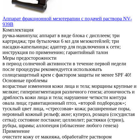
Аппарат фракционной мезотерапии с подачей раствора NV-
939B
Комплектация
ручка-манипула; аппарат в виде блока с дисплеем; три
картриджа; три бутылочки 6 мл для мезокотейлей; три
насадки-капельницы; адаптер для подключения к сети;
инструкция по применению; гарантийный талон
Меры предосторожности
в период солнечной активности в течение первой недели
после процедуры рекомендуется использовать
солнцезащитный крем с фактором защиты не менее SPF 40!
Основные проблемы
возрастные изменения кожи лица и тела; морщины крупные и
мелкие; гиперпигментация различного генеза; атоничность и
дряблость кожи лица и тела; нарушение четкости контура
овала лица; гравитационный птоз, «второй подбородок»;
тусклый цвет лица, «стрессовая» кожа; расширенные поры,
неровный кожный рельеф; акне; купероз, розацеа (сосудистая
сетка); состояние постакне; целлюлит; растяжки (стрии),
рубцы, шрамы; аллопеция (облысение любого генеза)
Применение
очистите кожу от макияжа, обработайте раствором