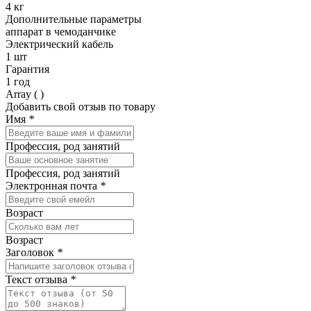
4 кг
Дополнительные параметры
аппарат в чемоданчике
Электрический кабель
1 шт
Гарантия
1 год
Array ( )
Добавить свой отзыв по товару
Имя
*
Профессия, род занятий
Профессия, род занятий
Электронная почта
*
Возраст
Возраст
Заголовок
*
Текст отзыва
*