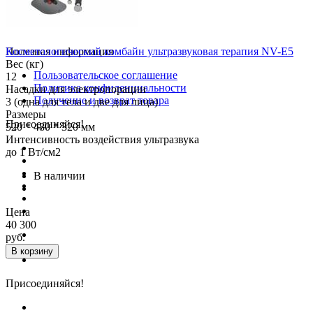
Условия оплаты
Условия доставки
Контакты
Косметологический комбайн ультразвуковая терапия NV-E5
Полезная информация
Вес (кг)
Пользовательское соглашение
12
Политика конфиденциальности
Насадки для электропорации
Получение и возврат товара
3 (одна для тела и две для лица)
Размеры
Присоединяйся!
520 * 480 * 320 мм
Интенсивность воздействия ультразвука
до 1 Вт/см2
В наличии
Цена
40 300
руб.
В корзину
Присоединяйся!