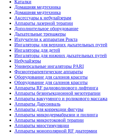
Каталки
Домашняя медтехника
Домашняя медтехника
Аксессуары к небулайзерам
Аппараты лазерной терапии
Дополнительное оборудование
Дыхательные тренажеры
Излучатели к аппаратам Рикта
Ингаляторы для верхних дыхательных путей
Ингаляторы для детей
Ингаляторы для нижних дыхательных путей
Небулайзеры
Универсальные ингаляторы PARI
Физиотерапевтические аппараты
Оборудование для салонов красоты
Оборудование для салонов красоты
Аппараты RF радиоволнового лифтинга
Аппараты безинъекционной мезотерапии
Аппараты вакуумного и роликового массажа
Аппараты Дарсонваль
Аппараты для коррекции фигуры
Аппараты микродермабразии и пилинга
Аппараты микротоковой терапии
Аппараты миостимуляции
Аппараты монополярной RF диатермии