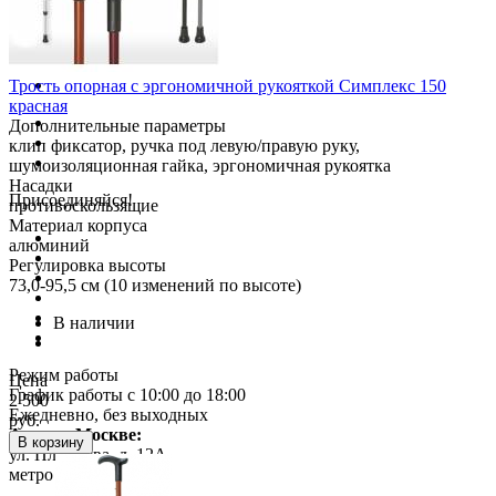
Трость опорная с эргономичной рукояткой Симплекс 150
красная
Дополнительные параметры
клип фиксатор, ручка под левую/правую руку,
шумоизоляционная гайка, эргономичная рукоятка
Насадки
Присоединяйся!
противоскользящие
Материал корпуса
алюминий
Регулировка высоты
73,0-95,5 см (10 изменений по высоте)
В наличии
Режим работы
Цена
График работы с 10:00 до 18:00
2 500
Ежедневно, без выходных
руб.
Адрес в Москве:
В корзину
ул. Плещеева, д. 12А
метро Бибирево