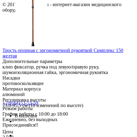
© 2017 Medic-house.ru - интернет-магазин медицинского
оборудования
Трость опорная с эргономичной рукояткой Симплекс 150
желтая
Дополнительные параметры
клип фиксатор, ручка под левую/правую руку,
шумоизоляционная гайка, эргономичная рукоятка
Насадки
противоскользящие
Материал корпуса
алюминий
Регулировка высоты
+7(916)153-53-59
73,0-95,5 см (10 изменений по высоте)
Режим работы
График работы с 10:00 до 18:00
В наличии
Ежедневно, без выходных
Присоединяйся!!
Цена