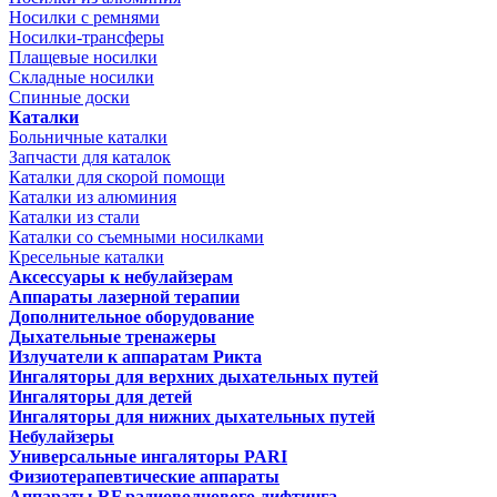
Носилки с ремнями
Носилки-трансферы
Плащевые носилки
Складные носилки
Спинные доски
Каталки
Больничные каталки
Запчасти для каталок
Каталки для скорой помощи
Каталки из алюминия
Каталки из стали
Каталки со съемными носилками
Кресельные каталки
Аксессуары к небулайзерам
Аппараты лазерной терапии
Дополнительное оборудование
Дыхательные тренажеры
Излучатели к аппаратам Рикта
Ингаляторы для верхних дыхательных путей
Ингаляторы для детей
Ингаляторы для нижних дыхательных путей
Небулайзеры
Универсальные ингаляторы PARI
Физиотерапевтические аппараты
Аппараты RF радиоволнового лифтинга