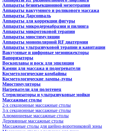
Аппараты безинъекционной мезотерапии
Аппараты вакуумного и роликового массажа
Аппараты Дарсонваль
Аппараты для коррекции фигуры
Аппараты микродермабразии и пилинга
Аппараты микротоковой терапии
Аппараты миостимуляции
Аппараты монополярной RF диатермии
Аппараты ультразвуковой терапии и кавитации
Вакуумные и цифровые мезоинжекторы
Вапоризаторы
Воскоплавы и воск для эпиляции
Камни для массажа и подогреватели
Косметологические комбайны
Косметологические лампы-лупы
Миостимуляторы
Нагреватели для полотенец
Стерилизаторы и ультразвуковые мойки
Массажные столы
2-х секционные массажные столы
3-х секционные массажные столы
Алюминиевые массажные столы
Деревянные массажные столы
Массажные столы для шейно-воротниковой зоны