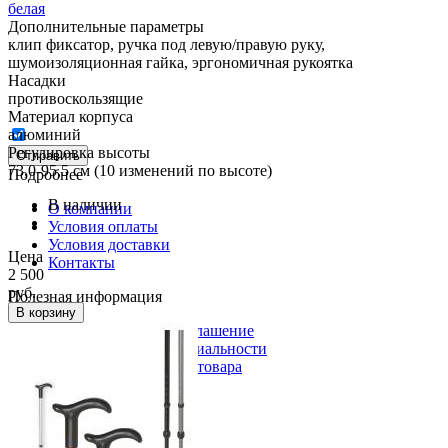
белая
Дополнительные параметры
клип фиксатор, ручка под левую/правую руку,
шумоизоляционная гайка, эргономичная рукоятка
Насадки
противоскользящие
Материал корпуса
алюминий
Регулировка высоты
Отправить
73,0-95,5 см (10 изменений по высоте)
Подробнее
В наличии
О компании
Условия оплаты
Условия доставки
Цена
Контакты
2 500
руб.
Полезная информация
В корзину
Пользовательское соглашение
Политика конфиденциальности
Получение и возврат товара
Присоединяйся!