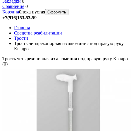
Закладки
0
Сравнение
0
Корзина
0
пока пустая
Оформить
+7(916)153-53-59
Главная
Средства реабилитации
Трости
Трость четырехопорная из алюминия под правую руку
Квадро
Трость четырехопорная из алюминия под правую руку Квадро
(
0
)