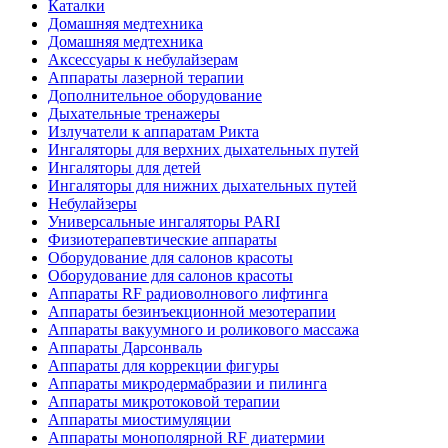
Каталки
Домашняя медтехника
Домашняя медтехника
Аксессуары к небулайзерам
Аппараты лазерной терапии
Дополнительное оборудование
Дыхательные тренажеры
Излучатели к аппаратам Рикта
Ингаляторы для верхних дыхательных путей
Ингаляторы для детей
Ингаляторы для нижних дыхательных путей
Небулайзеры
Универсальные ингаляторы PARI
Физиотерапевтические аппараты
Оборудование для салонов красоты
Оборудование для салонов красоты
Аппараты RF радиоволнового лифтинга
Аппараты безинъекционной мезотерапии
Аппараты вакуумного и роликового массажа
Аппараты Дарсонваль
Аппараты для коррекции фигуры
Аппараты микродермабразии и пилинга
Аппараты микротоковой терапии
Аппараты миостимуляции
Аппараты монополярной RF диатермии