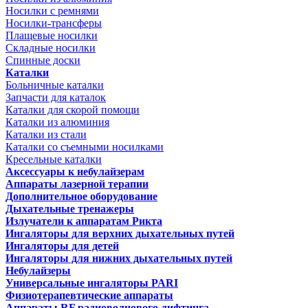
Носилки с ремнями
Носилки-трансферы
Плащевые носилки
Складные носилки
Спинные доски
Каталки
Больничные каталки
Запчасти для каталок
Каталки для скорой помощи
Каталки из алюминия
Каталки из стали
Каталки со съемными носилками
Кресельные каталки
Аксессуары к небулайзерам
Аппараты лазерной терапии
Дополнительное оборудование
Дыхательные тренажеры
Излучатели к аппаратам Рикта
Ингаляторы для верхних дыхательных путей
Ингаляторы для детей
Ингаляторы для нижних дыхательных путей
Небулайзеры
Универсальные ингаляторы PARI
Физиотерапевтические аппараты
Аппараты RF радиоволнового лифтинга