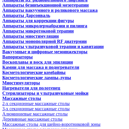
Аппараты безинъекционной мезотерапии
Аппараты вакуумного и роликового массажа
Аппараты Дарсонваль
Аппараты для коррекции фигуры
Аппараты микродермабразии и пилинга
Аппараты микротоковой терапии
Аппараты миостимуляции
Аппараты монополярной RF диатермии
Аппараты ультразвуковой терапии и кавитации
Вакуумные и цифровые мезоинжекторы
Вапоризаторы
Воскоплавы и воск для эпиляции
Камни для массажа и подогреватели
Косметологические комбайны
Косметологические лампы-лупы
Миостимуляторы
Нагреватели для полотенец
Стерилизаторы и ультразвуковые мойки
Массажные столы
2-х секционные массажные столы
3-х секционные массажные столы
Алюминиевые массажные столы
Деревянные массажные столы
Массажные столы для шейно-воротниковой зоны