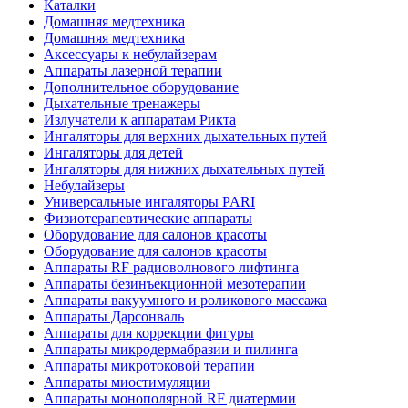
Каталки
Домашняя медтехника
Домашняя медтехника
Аксессуары к небулайзерам
Аппараты лазерной терапии
Дополнительное оборудование
Дыхательные тренажеры
Излучатели к аппаратам Рикта
Ингаляторы для верхних дыхательных путей
Ингаляторы для детей
Ингаляторы для нижних дыхательных путей
Небулайзеры
Универсальные ингаляторы PARI
Физиотерапевтические аппараты
Оборудование для салонов красоты
Оборудование для салонов красоты
Аппараты RF радиоволнового лифтинга
Аппараты безинъекционной мезотерапии
Аппараты вакуумного и роликового массажа
Аппараты Дарсонваль
Аппараты для коррекции фигуры
Аппараты микродермабразии и пилинга
Аппараты микротоковой терапии
Аппараты миостимуляции
Аппараты монополярной RF диатермии