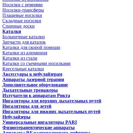
Носилки с ремнями
Носилки-трансферы
Плащевые носилки
Складные носилки
Спинные доски
Каталки
Больничные каталки
Запчасти для каталок
Каталки для скорой помощи
Каталки из алюминия
Каталки из стали
Каталки со съемными носилками
Кресельные каталки
Аксессуары к небулайзерам
Аппараты лазерной терапии
Дополнительное оборудование
Дыхательные тренажеры
Излучатели к аппаратам Рикта
Ингаляторы для верхних дыхательных путей
Ингаляторы для детей
Ингаляторы для нижних дыхательных путей
Небулайзеры
Универсальные ингаляторы PARI
Физиотерапевтические аппараты
Аппараты RF радиоволнового лифтинга