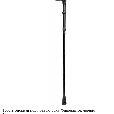
Трость опорная под правую руку Фишершток черная