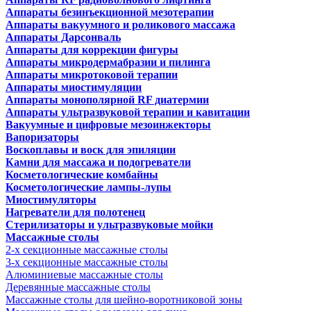
Аппараты безинъекционной мезотерапии
Аппараты вакуумного и роликового массажа
Аппараты Дарсонваль
Аппараты для коррекции фигуры
Аппараты микродермабразии и пилинга
Аппараты микротоковой терапии
Аппараты миостимуляции
Аппараты монополярной RF диатермии
Аппараты ультразвуковой терапии и кавитации
Вакуумные и цифровые мезоинжекторы
Вапоризаторы
Воскоплавы и воск для эпиляции
Камни для массажа и подогреватели
Косметологические комбайны
Косметологические лампы-лупы
Миостимуляторы
Нагреватели для полотенец
Стерилизаторы и ультразвуковые мойки
Массажные столы
2-х секционные массажные столы
3-х секционные массажные столы
Алюминиевые массажные столы
Деревянные массажные столы
Массажные столы для шейно-воротниковой зоны