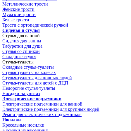
Металлические трости
Женские трости
Мужские трости
Белые трости
Трости с ортопедической ручкой
Сиденья и стулья
Стулья для ванной
Сиденья для ванны
Табуретки для душа
Стулья со спинкой
Складные стулья
Стулья-туалеты
Складные стулья-туалеты
Стулья-туалеты на колесах
Стулья-туалеты для полных людей
Стулья-туалеты для детей с ДЦП
Недорогие стулья-туалеты
Насадки на унитаз
Электрические подъемники
Электрические подъемники для ванной
Электрические подъемники для крупных людей
Ремни для электрических подъемников
Носилки
Кресельные носилки
Носилки из алюминия