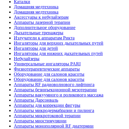
Каталки
Домашняя медтехника
Домашняя медтехника
Аксессуары к небулайзерам
Аппараты лазерной терапии
Дополнительное оборудование
Дыхательные тренажеры
Излучатели к аппаратам Рикта
Ингаляторы для верхних дыхательных путей
Ингаляторы для детей
Ингаляторы для нижних дыхательных путей
Небулайзеры
Универсальные ингаляторы PARI
Физиотерапевтические аппараты
Оборудование для салонов красоты
Оборудование для салонов красоты
Аппараты RF радиоволнового лифтинга
Аппараты безинъекционной мезотерапии
Аппараты вакуумного и роликового массажа
Аппараты Дарсонваль
Аппараты для коррекции фигуры
Аппараты микродермабразии и пилинга
Аппараты микротоковой терапии
Аппараты миостимуляции
Аппараты монополярной RF диатермии