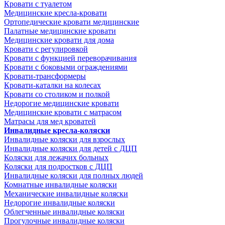
Кровати с туалетом
Медицинские крeсла-кровати
Ортопедические кровати медицинские
Палатные медицинские кровати
Медицинские кровати для дома
Кровати с регулировкой
Кровати с функцией переворачивания
Кровати с боковыми ограждениями
Кровати-трансформеры
Кровати-каталки на колесах
Кровати со столиком и полкой
Недорогие медицинские кровати
Медицинские кровати с матрасом
Матрасы для мед кроватей
Инвалидные кресла-коляски
Инвалидные коляски для взрослых
Инвалидные коляски для детей с ДЦП
Коляски для лежачих больных
Коляски для подростков с ДЦП
Инвалидные коляски для полных людей
Комнатные инвалидные коляски
Механические инвалидные коляски
Недорогие инвалидные коляски
Облегченные инвалидные коляски
Прогулочные инвалидные коляски