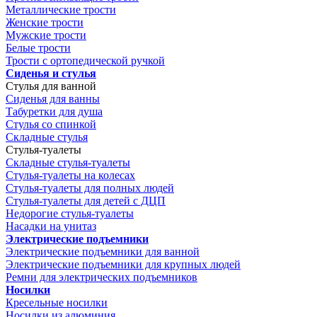
Металлические трости
Женские трости
Мужские трости
Белые трости
Трости с ортопедической ручкой
Сиденья и стулья
Стулья для ванной
Сиденья для ванны
Табуретки для душа
Стулья со спинкой
Складные стулья
Стулья-туалеты
Складные стулья-туалеты
Стулья-туалеты на колесах
Стулья-туалеты для полных людей
Стулья-туалеты для детей с ДЦП
Недорогие стулья-туалеты
Насадки на унитаз
Электрические подъемники
Электрические подъемники для ванной
Электрические подъемники для крупных людей
Ремни для электрических подъемников
Носилки
Кресельные носилки
Носилки из алюминия