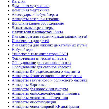
Каталки
Домашняя медтехника
Домашняя медтехника
Аксессуары к небулайзерам
Аппараты лазерной терапии
Дополнительное оборудование
Дыхательные тренажеры
Излучатели к аппаратам Рикта
Ингаляторы для верхних дыхательных путей
Ингаляторы для детей
Ингаляторы для нижних дыхательных путей
Небулайзеры
Универсальные ингаляторы PARI
Физиотерапевтические аппараты
Оборудование для салонов красоты
Оборудование для салонов красоты
Аппараты RF радиоволнового лифтинга
Аппараты безинъекционной мезотерапии
Аппараты вакуумного и роликового массажа
Аппараты Дарсонваль
Аппараты для коррекции фигуры
Аппараты микродермабразии и пилинга
Аппараты микротоковой терапии
Аппараты миостимуляции
Аппараты монополярной RF диатермии