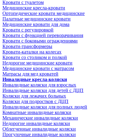
Кровати с туалетом
Медицинские крeсла-кровати
Ортопедические кровати медицинские
Палатные медицинские кровати
Медицинские кровати для дома
Кровати с регулировкой
Кровати с функцией переворачивания
Кровати с боковыми ограждениями
Кровати-трансформеры
Кровати-каталки на колесах
Кровати со столиком и полкой
Недорогие медицинские кровати
Медицинские кровати с матрасом
Матрасы для мед кроватей
Инвалидные кресла-коляски
Инвалидные коляски для взрослых
Инвалидные коляски для детей с ДЦП
Коляски для лежачих больных
Коляски для подростков с ДЦП
Инвалидные коляски для полных людей
Комнатные инвалидные коляски
Механические инвалидные коляски
Недорогие инвалидные коляски
Облегченные инвалидные коляски
Прогулочные инвалидные коляски